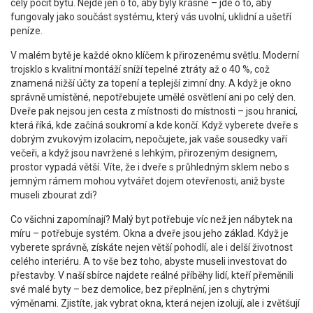
celý pocit bytu. Nejde jen o to, aby byly krásné – jde o to, aby
fungovaly jako součást systému, který vás uvolní, uklidní a ušetří
peníze.
V malém bytě je každé okno klíčem k přirozenému světlu. Moderní
trojsklo s kvalitní montáží sníží tepelné ztráty až o 40 %, což
znamená nižší účty za topení a teplejší zimní dny. A když je okno
správně umístěné, nepotřebujete umělé osvětlení ani po celý den.
Dveře pak nejsou jen cesta z místnosti do místnosti – jsou hranicí,
která říká, kde začíná soukromí a kde končí. Když vyberete dveře s
dobrým zvukovým izolacím, nepočujete, jak vaše sousedky vaří
večeři, a když jsou navržené s lehkým, přirozeným designem,
prostor vypadá větší. Víte, že i dveře s průhledným sklem nebo s
jemným rámem mohou vytvářet dojem otevřenosti, aniž byste
museli zbourat zdi?
Co všichni zapomínají? Malý byt potřebuje víc než jen nábytek na
míru – potřebuje systém. Okna a dveře jsou jeho základ. Když je
vyberete správně, získáte nejen větší pohodlí, ale i delší životnost
celého interiéru. A to vše bez toho, abyste museli investovat do
přestavby. V naší sbírce najdete reálné příběhy lidí, kteří přeměnili
své malé byty – bez demolice, bez přeplnění, jen s chytrými
výměnami. Zjistíte, jak vybrat okna, která nejen izolují, ale i zvětšují