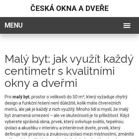
ČESKÁ OKNA A DVEŘE
Malý byt: jak využít každý
centimetr s kvalitními
okny a dveřmi
Pro
malý byt
,
prostor o velikosti do 50 m², který vyžaduje chytrý
design a funkční řešení
není důležité, kolik máte čtverečních
metrů, ale jak je každý z nich využitý. Mnoho lidí si myslí, že malý
byt znamená omezení – ale ve skutečnosti je to příležitost. Když
vyberete správná
okna
,
prvek, který ovlivňuje světlo, tepelnou
izolaci a akustiku v interiéru
a
interiérové dveře
,
prvek, který
definuje tok prostoru a zvukovou izolaci mezi místnostmi
, změníte