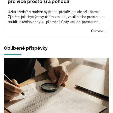
pro více prostoru a pohodlí
Úzká předsíň v malém bytě není překážkou, ale příležitostí.
Zjistěte, jak chytrým využitím zrcadel, vertikálního prostoru a
multifunkčního nábytku přeměnit úzký vstupní prostor na
pohodlný a funkční místo.
Číst více...
Oblíbené příspěvky