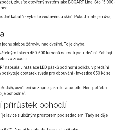
ozpočet, zkusíte otevřený systém jako BOGART Line. Stojí 5 000-
hned.
a hodně kabátů - vyberte vestavěnou skříň. Pokud máte jen dva,
na
en jednu slabou žárovku nad dveřmi. To je chyba.
 světelným tokem 450-600 lumenů na metr jsou ideální. Zabírají
nebo za zrcadlo.
“ napsala: „Instalace LED pásků pod horní poličku v předsíni
ň poskytuje dostatek světla pro obouvání - investice 850 Kč se
dsíň, osvětlení se zapne, jakmile vstoupíte. Není potřeba
to je pohodlné“.
í přírůstek pohodlí
í je lavice s úložným prostorem pod sedadlem. Tady se děje
87 %. A není to náhoda. Lavice slouží jako: