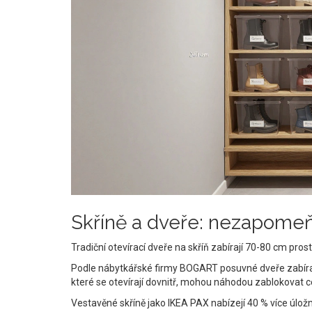
Skříně a dveře: nezapome
Tradiční otevírací dveře na skříň zabírají 70-80 cm pro
Podle nábytkářské firmy BOGART posuvné dveře zabírají 
které se otevírají dovnitř, mohou náhodou zablokovat c
Vestavěné skříně jako IKEA PAX nabízejí 40 % více úlož