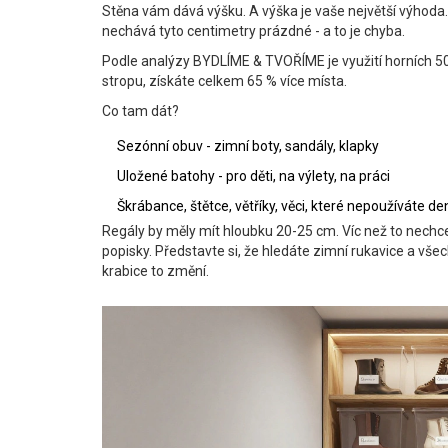
Stěna vám dává výšku. A výška je vaše největší výhoda. 
nechává tyto centimetry prázdné - a to je chyba.
Podle analýzy BYDLÍME & TVOŘÍME je využití horních 50 
stropu, získáte celkem 65 % více místa.
Co tam dát?
Sezónní obuv - zimní boty, sandály, klapky
Uložené batohy - pro děti, na výlety, na práci
Škrábance, štětce, větříky, věci, které nepoužíváte d
Regály by měly mít hloubku 20-25 cm. Víc než to nechcet
popisky. Představte si, že hledáte zimní rukavice a všec
krabice to změní.