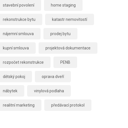
stavební povolení
home staging
rekonstrukce bytu
katastr nemovitostí
nájemní smlouva
prodej bytu
kupní smlouva
projektová dokumentace
rozpočet rekonstrukce
PENB
dětský pokoj
oprava dveří
nábytek
vinylová podlaha
realitní marketing
předávací protokol