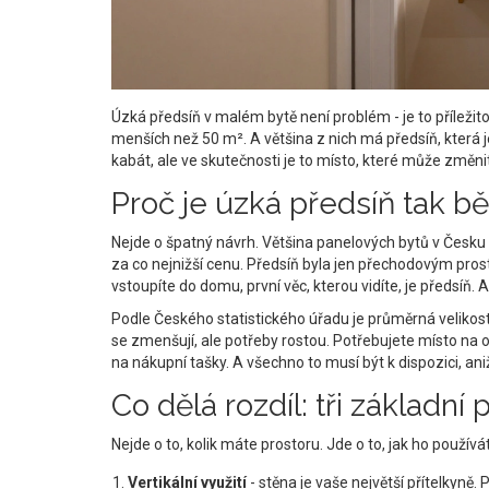
Úzká předsíň v malém bytě není problém - je to příležito
menších než 50 m². A většina z nich má předsíň, která j
kabát, ale ve skutečnosti je to místo, které může změni
Proč je úzká předsíň tak b
Nejde o špatný návrh. Většina panelových bytů v Česku b
za co nejnižší cenu. Předsíň byla jen přechodovým prost
vstoupíte do domu, první věc, kterou vidíte, je předsíň. 
Podle Českého statistického úřadu je průměrná velikost
se zmenšují, ale potřeby rostou. Potřebujete místo na ob
na nákupní tašky. A všechno to musí být k dispozici, a
Co dělá rozdíl: tři základní 
Nejde o to, kolik máte prostoru. Jde o to, jak ho používá
Vertikální využití
- stěna je vaše největší přítelkyně