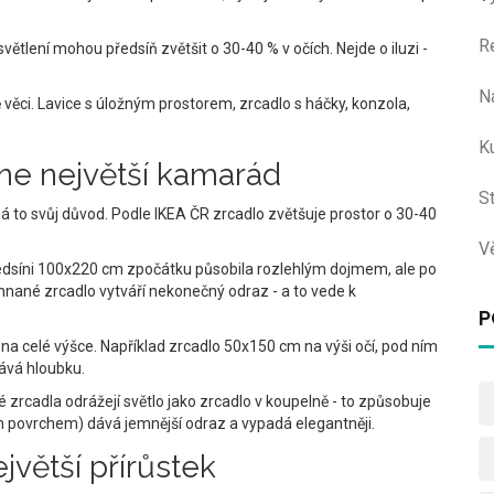
R
světlení mohou předsíň zvětšit o 30-40 % v očích. Nejde o iluzi -
N
 věci. Lavice s úložným prostorem, zrcadlo s háčky, konzola,
Ku
e ne největší kamarád
S
á to svůj důvod. Podle IKEA ČR zrcadlo zvětšuje prostor o 30-40
V
ředsíni 100x220 cm zpočátku působila rozlehlým dojmem, ale po
hnané zrcadlo vytváří nekonečný odraz - a to vede k
P
a celé výšce. Například zrcadlo 50x150 cm na výši očí, pod ním
dává hloubku.
lé zrcadla odrážejí světlo jako zrcadlo v koupelně - to způsobuje
m povrchem) dává jemnější odraz a vypadá elegantněji.
ejvětší přírůstek