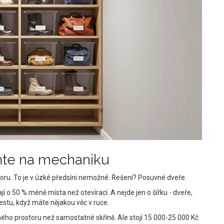
ňte na mechaniku
storu. To je v úzké předsíni nemožné. Řešení? Posuvné dveře.
o 50 % méně místa než otevírací. A nejde jen o šířku - dveře,
estu, když máte nějakou věc v ruce.
ného prostoru než samostatné skříně. Ale stojí 15 000-25 000 Kč