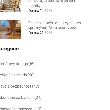
umístit a jak pečovat o přírodní
doplňky
června 14 2026
Podlahy do ložnice: Jak vybrat ten
správný komfort a tepelný pocit
června 21 2026
ategorie
nteriérový design
(69)
ydlení a zahrada
(60)
rávo a bezpečnost
(47)
ekonstrukce bydlení
(34)
ybavení domácnosti
(19)