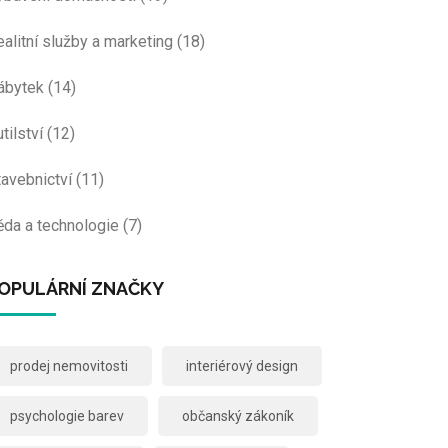
ealitní služby a marketing
(18)
ábytek
(14)
tilství
(12)
tavebnictví
(11)
ěda a technologie
(7)
OPULÁRNÍ ZNAČKY
prodej nemovitosti
interiérový design
psychologie barev
občanský zákoník