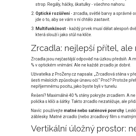
strop. Regály, háčky, škatulky - všechno nahoru.
Optické rozšíření
- zrcadla, světlé barvy a správné o
jde o to, aby se vám v ní chtělo zastavit.
Multifunkčnost
- každý prvek musí dělat alespoň dvě
která slouží i jako stůl na klíče.
Zrcadla: nejlepší přítel, al
Zrcadla jsou nejčastější odpověď na úzkou předsíň. A m
% v optickém vnímání. Ale ne každé zrcadlo je dobré.
Uživatelka z ProŽeny.cz napsala: „Zrcadlová stěna v p
šesti měsících způsobuje únavu očí.“ Proč? Protože pře
nepříjemnému pocitu, jako byste byli v tunelu.
Řešení? Maximálně 40 % stěny pokryjte zrcadlem. A ne n
polička s klíči a šátky. Takto zrcadlo nezatěžuje, ale při
Navíc: používejte
matné nebo saténové povrchy
. Lesk
záblesky. Matné zrcadlo (nebo zrcadlový film s matný
Vertikální úložný prostor: n