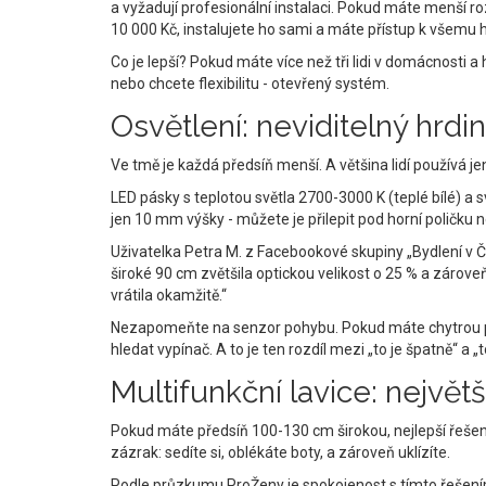
a vyžadují profesionální instalaci. Pokud máte menší r
10 000 Kč, instalujete ho sami a máte přístup k všemu 
Co je lepší? Pokud máte více než tři lidi v domácnosti 
nebo chcete flexibilitu - otevřený systém.
Osvětlení: neviditelný hrdi
Ve tmě je každá předsíň menší. A většina lidí používá j
LED pásky s teplotou světla 2700-3000 K (teplé bílé) a
jen 10 mm výšky - můžete je přilepit pod horní poličku 
Uživatelka Petra M. z Facebookové skupiny „Bydlení v ČR
široké 90 cm zvětšila optickou velikost o 25 % a zárove
vrátila okamžitě.“
Nezapomeňte na senzor pohybu. Pokud máte chytrou pře
hledat vypínač. A to je ten rozdíl mezi „to je špatně“ a „
Multifunkční lavice: největš
Pokud máte předsíň 100-130 cm širokou, nejlepší řešen
zázrak: sedíte si, oblékáte boty, a zároveň uklízíte.
Podle průzkumu ProŽeny je spokojenost s tímto řešením 