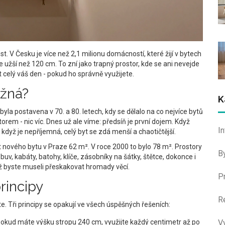
st. V Česku je více než 2,1 milionu domácností, které žijí v bytech
e užší než 120 cm. To zní jako trapný prostor, kde se ani nevejde
t celý váš den - pokud ho správně využijete.
ěžná?
K
yla postavena v 70. a 80. letech, kdy se dělalo na co nejvíce bytů
orem - nic víc. Dnes už ale víme: předsíň je první dojem. Když
I
A když je nepříjemná, celý byt se zdá menší a chaotičtější.
 nového bytu v Praze 62 m². V roce 2000 to bylo 78 m². Prostory
B
uv, kabáty, batohy, klíče, zásobníky na šátky, štětce, dokonce i
niž byste museli přeskakovat hromady věcí.
P
principy
R
te. Tři principy se opakují ve všech úspěšných řešeních:
. Pokud máte výšku stropu 240 cm, využijte každý centimetr až po
V