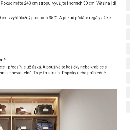
Pokud máte 240 cm stropu, využijte i horních 50 cm. Většina lidí
cm zvýší úložný prostor o 35 %. A pokud přidáte regály až ke
enně
e - předsíň je už úzká. A používejte košičky nebo krabice s
hno je neviditelné. To je frustrující. Popisky nebo průhledné