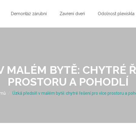
Demontáž zárubní
Zavření dveří
Odolnost plexiskla
V MALÉM BYTĚ: CHYTRÉ Ř
PROSTORU A POHODLÍ
mů
Úzká předsíň v malém bytě: chytré řešení pro více prostoru a poh