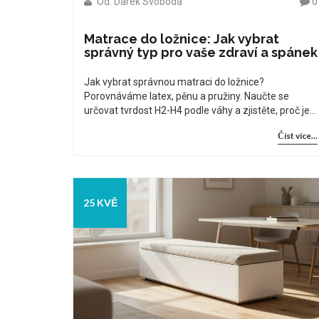
Od: Darek Svoboda
0
Matrace do ložnice: Jak vybrat
správný typ pro vaše zdraví a spánek
Jak vybrat správnou matraci do ložnice?
Porovnáváme latex, pěnu a pružiny. Naučte se
určovat tvrdost H2-H4 podle váhy a zjistěte, proč je
rošt stejně důležitý jako matrace.
Číst více...
25 KVĚ