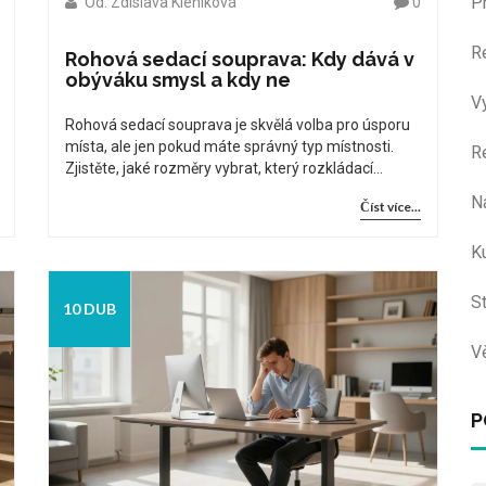
P
Od: Zdislava Kleníková
0
R
Rohová sedací souprava: Kdy dává v
obýváku smysl a kdy ne
V
Rohová sedací souprava je skvělá volba pro úsporu
místa, ale jen pokud máte správný typ místnosti.
R
Zjistěte, jaké rozměry vybrat, který rozkládací
mechanismus vydrží a proč je ergonomie důležitější
N
Číst více...
než cena.
Ku
S
10 DUB
V
P