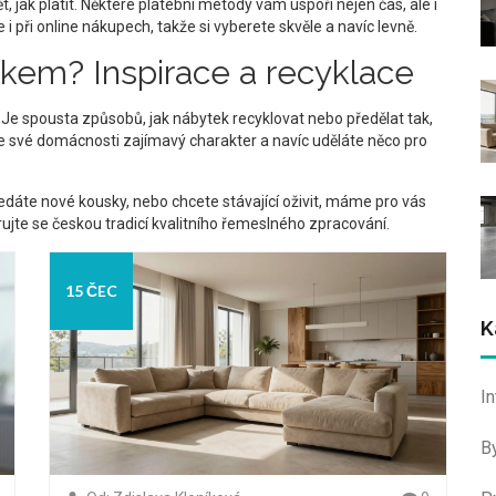
, jak platit. Některé platební metody vám uspoří nejen čas, ale i
 i při online nákupech, takže si vyberete skvěle a navíc levně.
kem? Inspirace a recyklace
. Je spousta způsobů, jak nábytek recyklovat nebo předělat tak,
te své domácnosti zajímavý charakter a navíc uděláte něco pro
ledáte nové kousky, nebo chcete stávající oživit, máme pro vás
irujte se českou tradicí kvalitního řemeslného zpracování.
15 ČEC
K
I
B