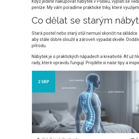
Když jedete nakupovat nábytek v Polsku, vyplatí se vědět
peníze. My vám poradíme praktické triky, které využijete
Co dělat se starým nábyt
Stará postel nebo starý stůl nemusí skončit na skládce
aby stále dobře sloužil a zároveň vypadal skvěle. Dodá
přírodu.
Nábytek je o praktických nápadech a kreativitě. Ať už h
rady, které opravdu fungují. Projděte si naše tipy a insp
2 SRP