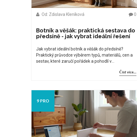
Od: Zdislava Kleníková
0
Botník a věšák: praktická sestava do
předsíně - jak vybrat ideální řešení
Jak vybrat ideální botník a věšák do předsíně?
Praktický průvodce výběrem typů, materiálů, cen a
sestav, které zaručí pořádek a pohodlí v
každodenním životě. Vše podle českého trhu v roce
Číst více...
2026.
9 PRO