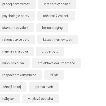
prodej nemovitosti
interiérový design
psychologie barev
občanský zákoník
stavební povolení
home staging
rekonstrukce bytu
katastr nemovitostí
nájemní smlouva
prodej bytu
kupní smlouva
projektová dokumentace
rozpočet rekonstrukce
PENB
dětský pokoj
oprava dveří
nábytek
vinylová podlaha