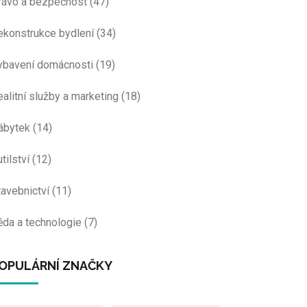
rávo a bezpečnost
(47)
ekonstrukce bydlení
(34)
ybavení domácnosti
(19)
ealitní služby a marketing
(18)
ábytek
(14)
tilství
(12)
tavebnictví
(11)
ěda a technologie
(7)
OPULÁRNÍ ZNAČKY