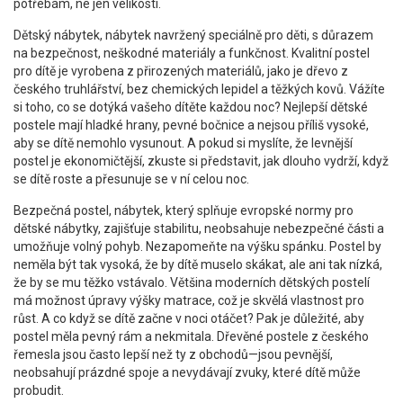
potřebám, ne jen velikosti.
Dětský nábytek
,
nábytek navržený speciálně pro děti, s důrazem
na bezpečnost, neškodné materiály a funkčnost
.
Kvalitní postel
pro dítě je vyrobena z přirozených materiálů, jako je dřevo z
českého truhlářství, bez chemických lepidel a těžkých kovů. Vážíte
si toho, co se dotýká vašeho dítěte každou noc? Nejlepší dětské
postele mají hladké hrany, pevné bočnice a nejsou příliš vysoké,
aby se dítě nemohlo vysunout. A pokud si myslíte, že levnější
postel je ekonomičtější, zkuste si představit, jak dlouho vydrží, když
se dítě roste a přesunuje se v ní celou noc.
Bezpečná postel
,
nábytek, který splňuje evropské normy pro
dětské nábytky, zajišťuje stabilitu, neobsahuje nebezpečné části a
umožňuje volný pohyb
.
Nezapomeňte na výšku spánku. Postel by
neměla být tak vysoká, že by dítě muselo skákat, ale ani tak nízká,
že by se mu těžko vstávalo. Většina moderních dětských postelí
má možnost úpravy výšky matrace, což je skvělá vlastnost pro
růst. A co když se dítě začne v noci otáčet? Pak je důležité, aby
postel měla pevný rám a nekmitala. Dřevěné postele z českého
řemesla jsou často lepší než ty z obchodů—jsou pevnější,
neobsahují prázdné spoje a nevydávají zvuky, které dítě může
probudit.