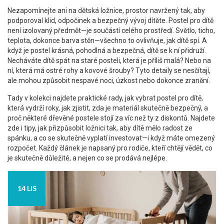
Nezapomínejte ani na
dětská ložnice
,
prostor navržený tak, aby
podporoval klid, odpočinek a bezpečný vývoj dítěte
.
Postel pro dítě
není izolovaný předmět—je součástí celého prostředí. Světlo, ticho,
teplota, dokonce barva stěn—všechno to ovlivňuje, jak dítě spí. A
když je postel krásná, pohodlná a bezpečná, dítě se k ní přidruží.
Necháváte dítě spát na staré posteli, která je příliš malá? Nebo na
ní, která má ostré rohy a kovové šrouby? Tyto detaily se nesčítají,
ale mohou způsobit nespavé noci, úzkost nebo dokonce zranění.
Tady v kolekci najdete praktické rady, jak vybrat postel pro dítě,
která vydrží roky, jak zjistit, zda je materiál skutečně bezpečný, a
proč některé dřevěné postele stojí za víc než ty z diskontů. Najdete
zde i tipy, jak přizpůsobit ložnici tak, aby dítě mělo radost ze
spánku, a co se skutečně vyplatí investovat—i když máte omezený
rozpočet. Každý článek je napsaný pro rodiče, kteří chtějí vědět, co
je skutečně důležité, a nejen co se prodává nejlépe.
14 LIS