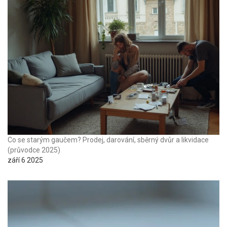
Co se starým gaučem? Prodej, darování, sběrný dvůr a likvidace
(průvodce 2025)
září 6 2025