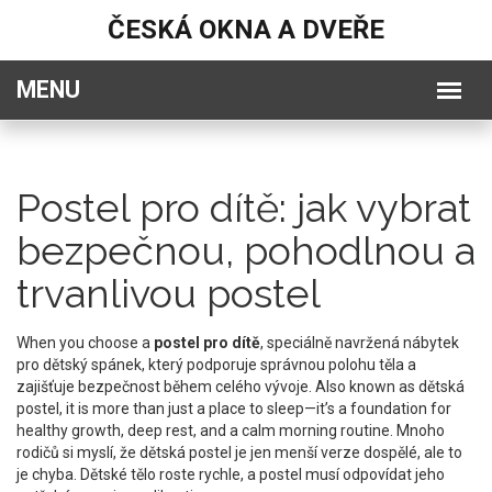
ČESKÁ OKNA A DVEŘE
Postel pro dítě: jak vybrat
bezpečnou, pohodlnou a
trvanlivou postel
When you choose a
postel pro dítě
,
speciálně navržená nábytek
pro dětský spánek, který podporuje správnou polohu těla a
zajišťuje bezpečnost během celého vývoje
. Also known as
dětská
postel
, it is more than just a place to sleep—it’s a foundation for
healthy growth, deep rest, and a calm morning routine.
Mnoho
rodičů si myslí, že dětská postel je jen menší verze dospělé, ale to
je chyba. Dětské tělo roste rychle, a postel musí odpovídat jeho