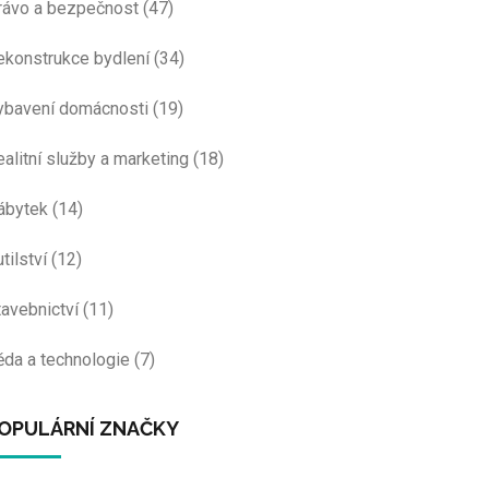
rávo a bezpečnost
(47)
ekonstrukce bydlení
(34)
ybavení domácnosti
(19)
ealitní služby a marketing
(18)
ábytek
(14)
tilství
(12)
tavebnictví
(11)
ěda a technologie
(7)
OPULÁRNÍ ZNAČKY