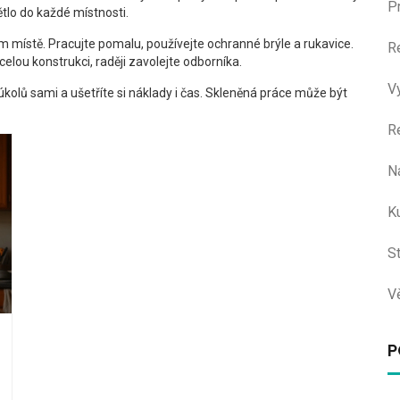
P
ětlo do každé místnosti.
m místě. Pracujte pomalu, používejte ochranné brýle a rukavice.
R
celou konstrukci, raději zavolejte odborníka.
V
kolů sami a ušetříte si náklady i čas. Skleněná práce může být
R
N
Ku
S
V
P