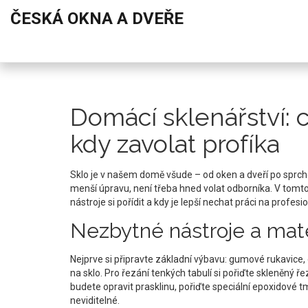
ČESKÁ OKNA A DVEŘE
Domácí sklenářství: 
kdy zavolat profíka
Sklo je v našem domě všude – od oken a dveří po sprcho
menší úpravu, není třeba hned volat odborníka. V tomt
nástroje si pořídit a kdy je lepší nechat práci na profesi
Nezbytné nástroje a mate
Nejprve si připravte základní výbavu: gumové rukavice,
na sklo. Pro řezání tenkých tabulí si pořiďte skleněný ř
budete opravit prasklinu, pořiďte speciální epoxidové t
neviditelné.