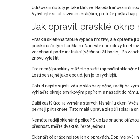
Udržování čistoty je také klíčové. Na odstraňování šm
Vyhýbejte se abrazivním čističům, protože poškrábají p
Jak opravit prasklé okno 
Prasklá skleněná tabule vypadá hrozivě, ale opravíte j
prasklinu čistým hadříkem. Naneste epoxidový tmel rovn
zaschnout podle instrukcí (většinou 24 hodin). Po za
znovu vyleštit.
Pro menší praskliny můžete použít i speciální skleněné le
Leští se stejně jako epoxid, jen je to rychlejší.
Pokud nejste si jisti, zda je sklo bezpečné, raději ho 
vyhlaďte okraje smirkovým papírem a nasadit do rámu.
Další častý úkol je výměna starých těsnění u oken. Vyč
pevně ji přitiskněte. Tato malá úprava zlepší izolaci a sn
Nemáte raději skleněné police? Sklo lze snadno ořízno
přesnost, měřte dvakrát, řežte jednou.
Sklenářské práce nejsou jen o opravách. Doplňte svůj i