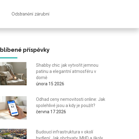
Odstranění zárubní
blíbené příspěvky
Shabby chic: jak vytvořit jemnou
patinu a elegantní atmosféru v
domě
února 15 2026
Odhad ceny nemovitosti online: Jak
spolehlivé jsou a kdy je použít?
června 17 2026
Budoucí infrastruktura v okolí
bydlení: Jak obchvaty, MHD a školy