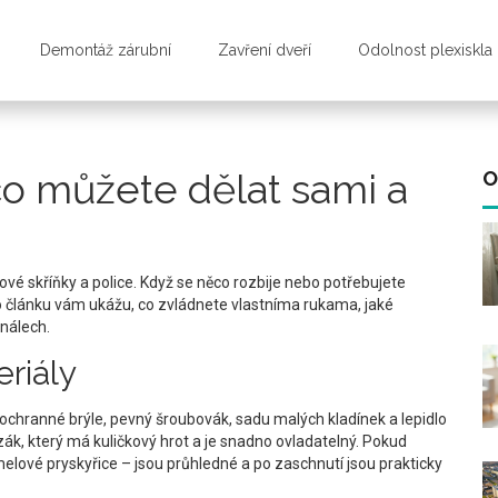
Demontáž zárubní
Zavření dveří
Odolnost plexiskla
co můžete dělat sami a
O
vé skříňky a police. Když se něco rozbije nebo potřebujete
o článku vám ukážu, co zvládnete vlastníma rukama, jaké
onálech.
riály
 ochranné brýle, pevný šroubovák, sadu malých kladínek a lepidlo
ezák, který má kuličkový hrot a je snadno ovladatelný. Pokud
melové pryskyřice – jsou průhledné a po zaschnutí jsou prakticky