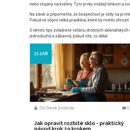
nebo stojany na květiny. Tyto prvky vnášejí lehkost a sv
Na závěr si připomeňte, že bezpečnost je vždy na první
Pokud se objeví velká prasklina, které by mohlo ohrozit 
S těmito tipy zvládnete většinu drobných sklenářských ú
jednoduchá a zábavná, pokud víte, co dělat.
21 ZÁŘ
Od: Darek Svoboda
0
Jak opravit rozbité sklo - praktický
návod krok za krokem