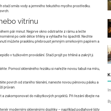
ouh stačí směs vody a jemného tekutého mycího prostředku.
ovrch.
nebo vitrínu
i během pár minut. Nejprve okno odstraňte z rámu a lečte
oměrně po celé délce trhliny a vyhlaďte ho špachtlí. Nechte
schnutí můžete prasklinu přebrousit jemným smirkovým papírem a
pidlo v tužkovém provádění. Stačí projít po trhlině a zakrýt ji.
vyměňte. Pomocí skleněného řezáku si nařežte novou tabuli na míru,
K
istěte povrch od starého těsnění, naneste novou pěnovou pásku a
íží průvan.
I
ut a zakomponovat do nábytkových projektů. Při řezání dbejte na
B
nteriér moderními skleněnými doplňky – například podlahové lišty