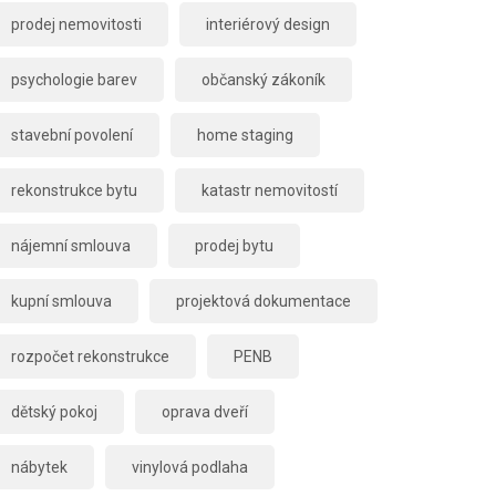
prodej nemovitosti
interiérový design
psychologie barev
občanský zákoník
stavební povolení
home staging
rekonstrukce bytu
katastr nemovitostí
nájemní smlouva
prodej bytu
kupní smlouva
projektová dokumentace
rozpočet rekonstrukce
PENB
dětský pokoj
oprava dveří
nábytek
vinylová podlaha