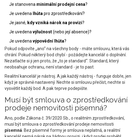
Je stanovena
minimální prodejní cena
?
Je uvedena
lhůta
pro zprostředkování?
Je jasné,
kdy vzniká nárok na provizi
?
Je uvedena
výlučnost
(nebo její absence)?
Je uvedena
výpovědní lhůta
?
Pokud odpovíte „ano“ na všechny body - máte smlouvu, která vás
chrání. Pokud některý bod chybí - požádejte kancelář o doplnění.
Nezatlačte si ji jen proto, že „to je standard“. Standard, který
neobsahuje ochranu, není standard - je to past.
Realitní kancelář je nástroj. A jak každý nástroj - funguje dobře, jen
když je správně nastavený. Nechte si smlouvu přečíst, nechte si
vysvětlit každý bod. A pak teprve podepište.
Musí být smlouva o zprostředkování
prodeje nemovitosti písemná?
Ano, podle Zákona č. 39/2020 Sb., o realitním zprostředkování,
musí být smlouva o zprostředkování prodeje nemovitosti
písemná
. Bez písemné formy je smlouva neplatná, a realitní
kancelář nemá nárok na žádnou provizi, i když prodej proběhl.