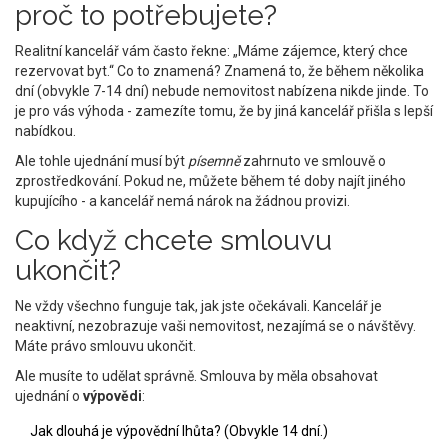
proč to potřebujete?
Realitní kancelář vám často řekne: „Máme zájemce, který chce
rezervovat byt.“ Co to znamená? Znamená to, že během několika
dní (obvykle 7-14 dní) nebude nemovitost nabízena nikde jinde. To
je pro vás výhoda - zamezíte tomu, že by jiná kancelář přišla s lepší
nabídkou.
Ale tohle ujednání musí být
písemně
zahrnuto ve smlouvě o
zprostředkování. Pokud ne, můžete během té doby najít jiného
kupujícího - a kancelář nemá nárok na žádnou provizi.
Co když chcete smlouvu
ukončit?
Ne vždy všechno funguje tak, jak jste očekávali. Kancelář je
neaktivní, nezobrazuje vaši nemovitost, nezajímá se o návštěvy.
Máte právo smlouvu ukončit.
Ale musíte to udělat správně. Smlouva by měla obsahovat
ujednání o
výpovědi
:
Jak dlouhá je výpovědní lhůta? (Obvykle 14 dní.)