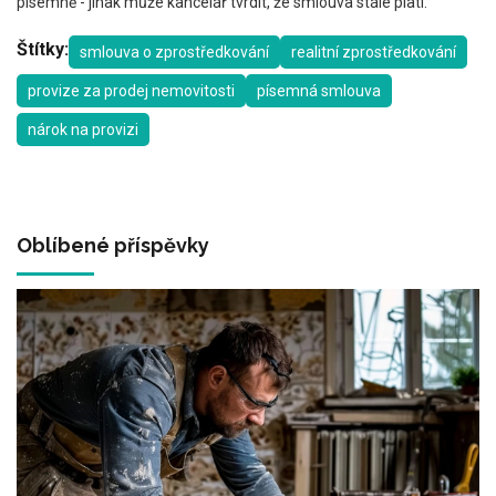
písemně - jinak může kancelář tvrdit, že smlouva stále platí.
Štítky:
smlouva o zprostředkování
realitní zprostředkování
provize za prodej nemovitosti
písemná smlouva
nárok na provizi
Oblíbené příspěvky