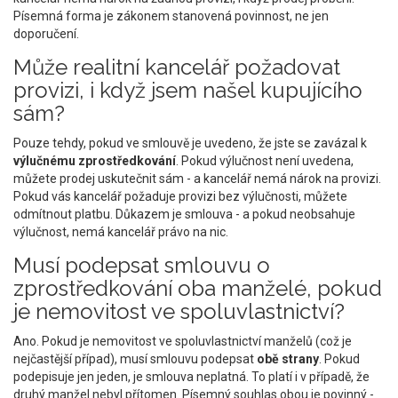
Písemná forma je zákonem stanovená povinnost, ne jen
doporučení.
Může realitní kancelář požadovat
provizi, i když jsem našel kupujícího
sám?
Pouze tehdy, pokud ve smlouvě je uvedeno, že jste se zavázal k
výlučnému zprostředkování
. Pokud výlučnost není uvedena,
můžete prodej uskutečnit sám - a kancelář nemá nárok na provizi.
Pokud vás kancelář požaduje provizi bez výlučnosti, můžete
odmítnout platbu. Důkazem je smlouva - a pokud neobsahuje
výlučnost, nemá kancelář právo na nic.
Musí podepsat smlouvu o
zprostředkování oba manželé, pokud
je nemovitost ve spoluvlastnictví?
Ano. Pokud je nemovitost ve spoluvlastnictví manželů (což je
nejčastější případ), musí smlouvu podepsat
obě strany
. Pokud
podepisuje jen jeden, je smlouva neplatná. To platí i v případě, že
druhý manžel nebyl přítomen. Písemný souhlas obou je povinný -