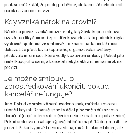
jinak se může stát, že prodej proběhne, ale kancelář nebude mít
nárok na žádnou provizi.
Kdy vzniká nárok na provizi?
Nárok na provizi vzniká
pouze tehdy
, když byla kupní smlouva
uzavřena
díky činnosti
zprostředkovatele a tato podmínka byla
výslovně sjednána ve smlouvě
. To znamená: kancelář musí
dokázat, že představila kupujícího, organizovala návštěvy,
předávala informace, které vedly k uzavření smlouvy. Pokud jste
našel kupujícího sami, a kancelář nebyla aktivní, nemá nárok na
provizi.
Je možné smlouvu o
zprostředkování ukončit, pokud
kancelář nefunguje?
Ano. Pokud ve smlouvě není uvedeno jinak, můžete smlouvu
ukončit kdykoli. Doporučuje se to dělat
písemně
s důkazem o
doručení (např. listem s doručením nebo e-mailem s potvrzením).
Pokud smlouva obsahuje výpovědní lhůtu (např. 14 dní), musíte se
jí držet. Pokud výpověď není uvedena, můžete ukončit ihned, ale