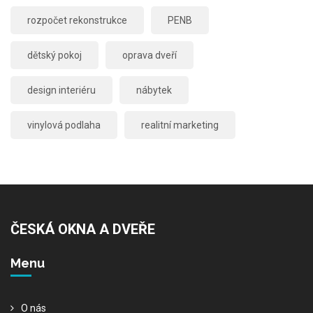
rozpočet rekonstrukce
PENB
dětský pokoj
oprava dveří
design interiéru
nábytek
vinylová podlaha
realitní marketing
ČESKÁ OKNA A DVEŘE
Menu
O nás