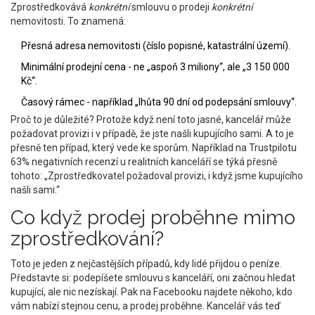
Zprostředkovává
konkrétní
smlouvu o prodeji
konkrétní
nemovitosti. To znamená:
Přesná adresa nemovitosti (číslo popisné, katastrální území).
Minimální prodejní cena - ne „aspoň 3 miliony“, ale „3 150 000
Kč“.
Časový rámec - například „lhůta 90 dní od podepsání smlouvy“.
Proč to je důležité? Protože když není toto jasné, kancelář může
požadovat provizi i v případě, že jste našli kupujícího sami. A to je
přesně ten případ, který vede ke sporům. Například na Trustpilotu
63% negativních recenzí u realitních kanceláří se týká přesně
tohoto: „Zprostředkovatel požadoval provizi, i když jsme kupujícího
našli sami.“
Co když prodej proběhne mimo
zprostředkování?
Toto je jeden z nejčastějších případů, kdy lidé přijdou o peníze.
Představte si: podepíšete smlouvu s kanceláří, oni začnou hledat
kupující, ale nic nezískají. Pak na Facebooku najdete někoho, kdo
vám nabízí stejnou cenu, a prodej proběhne. Kancelář vás teď