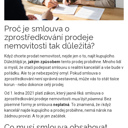
Proč je smlouva o
zprostředkování prodeje
nemovitosti tak důležitá?
Když chcete prodat nemovitost, nejde jen o to, najít kupujícího.
Důležitější je,
jakým způsobem
tento prodej proběhne. Mnoho lidí
si myslí, že stačí podepsat smlouvu s realitní kanceláří a vše bude v
pořádku. Ale to je nebezpečný omyl. Pokud smlouva o
zprostředkování není správně sestavená, může vás to stát tisíce
korun - nebo dokonce celý prodej.
Od 1. ledna 2021 platí zákon, který jasně říká: smlouva o
zprostředkování prodeje nemovitosti
musí být písemná
. Bez
písemné formy je smlouva
neplatná
. To znamená, že i když
kancelář najde kupujícího a prodej proběhne, nemá nárok na
žádnou provizi. A to je jen začátek.
Co musí smlouva obsahovat,