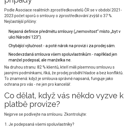
Podle Asociace realitních zprostředkovatelů ČR se v období 2021-
2023 počet sporů o smlouvy o zprostředkování zvýšil o 37 %.
Nejčastější příčiny:
Nejasná definice předmětu smlouvy („nemovitost“ místo „byt v
ulici Národní 123“).
Chybějící výlučnost - a poté nárok na provizi i za prodej sám.
Neodevzdaná smlouva všem spoluvlastníkům - například jen
manžel podepsal, ale manželka ne.
Na druhou stranu: 82 % klientů, kteří měli písemnou smlouvu s
jasnými podmínkami, říká, že prodej proběhl hladce a bez konfliktů.
To znamená: když je smlouva správně napsaná, funguje jako
ochrana pro vás - ne jen pro kancelář.
Co dělat, když vás někdo vyzve k
platbě provize?
Nejprve se podívejte na smlouvu. Zkontrolujte:
Je podepsaná všemi spoluvlastníky?