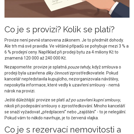
Co je s provizí? Kolik se platí?
Provize není pevně stanovena zákonem. Je to předmět dohody.
Ale trh má své pravidla. Ve většině případů se pohybuje mezi 3 % a
6 % prodejní ceny. Například při prodeji bytu za 4 miliony Kč to
znamená 120 000 až 240 000 Kč.
Nezapomeňte: provize je splatná
pouze tehdy
, když smlouva o
prodeji byla uzavřena
díky činnosti
zprostředkovatele. Pokud
kancelář nepředstavila kupujícího, nezorganizovala návštěvy,
neposkytla informace, které vedly k uzavření smlouvy - nemá
nárok na provizi.
Ještě důležitější: provize se platí
až po uzavření kupní smlouvy
,
nikoli při podepsání smlouvy o zprostředkování. Mnoho kanceláří
se snaží vyžadovat „předplacení“ nebo „zajištění“ - to je nelegální.
Pokud vám to někdo navrhuje, je to červená vlajka.
Co je s rezervací nemovitosti a