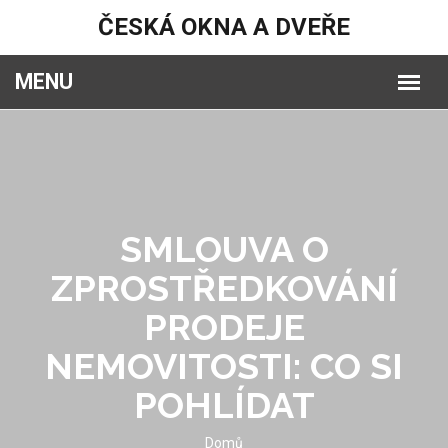
ČESKÁ OKNA A DVEŘE
SMLOUVA O
ZPROSTŘEDKOVÁNÍ
PRODEJE
NEMOVITOSTI: CO SI
POHLÍDAT
Domů