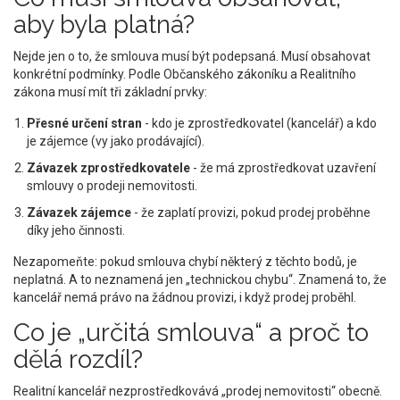
aby byla platná?
Nejde jen o to, že smlouva musí být podepsaná. Musí obsahovat
konkrétní podmínky. Podle Občanského zákoníku a Realitního
zákona musí mít tři základní prvky:
Přesné určení stran
- kdo je zprostředkovatel (kancelář) a kdo
je zájemce (vy jako prodávající).
Závazek zprostředkovatele
- že má zprostředkovat uzavření
smlouvy o prodeji nemovitosti.
Závazek zájemce
- že zaplatí provizi, pokud prodej proběhne
díky jeho činnosti.
Nezapomeňte: pokud smlouva chybí některý z těchto bodů, je
neplatná. A to neznamená jen „technickou chybu“. Znamená to, že
kancelář nemá právo na žádnou provizi, i když prodej proběhl.
Co je „určitá smlouva“ a proč to
dělá rozdíl?
Realitní kancelář nezprostředkovává „prodej nemovitosti“ obecně.