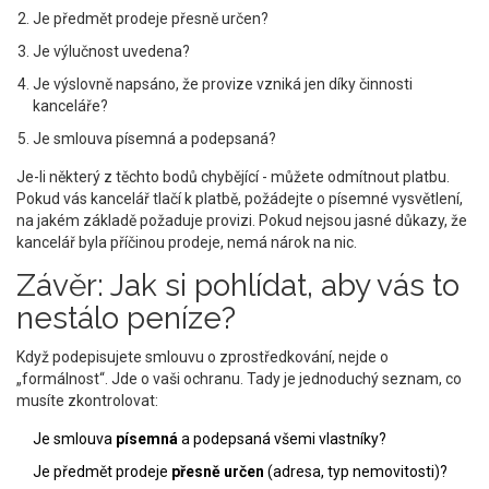
Je předmět prodeje přesně určen?
Je výlučnost uvedena?
Je výslovně napsáno, že provize vzniká jen díky činnosti
kanceláře?
Je smlouva písemná a podepsaná?
Je-li některý z těchto bodů chybějící - můžete odmítnout platbu.
Pokud vás kancelář tlačí k platbě, požádejte o písemné vysvětlení,
na jakém základě požaduje provizi. Pokud nejsou jasné důkazy, že
kancelář byla příčinou prodeje, nemá nárok na nic.
Závěr: Jak si pohlídat, aby vás to
nestálo peníze?
Když podepisujete smlouvu o zprostředkování, nejde o
„formálnost“. Jde o vaši ochranu. Tady je jednoduchý seznam, co
musíte zkontrolovat:
Je smlouva
písemná
a podepsaná všemi vlastníky?
Je předmět prodeje
přesně určen
(adresa, typ nemovitosti)?