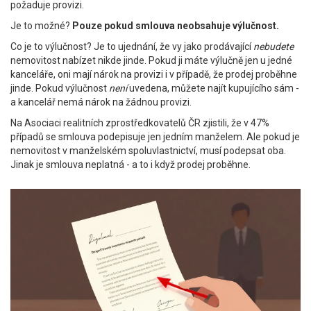
požaduje provizi.
Je to možné?
Pouze pokud smlouva neobsahuje výlučnost.
Co je to výlučnost? Je to ujednání, že vy jako prodávající
nebudete
nemovitost nabízet nikde jinde. Pokud ji máte výlučně jen u jedné
kanceláře, oni mají nárok na provizi i v případě, že prodej proběhne
jinde. Pokud výlučnost
není
uvedena, můžete najít kupujícího sám -
a kancelář nemá nárok na žádnou provizi.
Na Asociaci realitních zprostředkovatelů ČR zjistili, že v 47%
případů se smlouva podepisuje jen jedním manželem. Ale pokud je
nemovitost v manželském spoluvlastnictví, musí podepsat oba.
Jinak je smlouva neplatná - a to i když prodej proběhne.