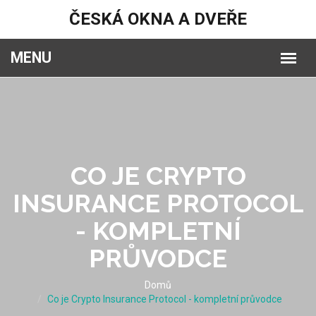
ČESKÁ OKNA A DVEŘE
CO JE CRYPTO
INSURANCE PROTOCOL
- KOMPLETNÍ
PRŮVODCE
Domů
Co je Crypto Insurance Protocol - kompletní průvodce