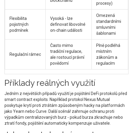
blockchainu
procesy)
Omezená
Flexibilita
Vysoká - lze
standardními
pojistných
definovat libovolné
smluvními
podmínek
on‑chain události
šablonami
Často mimo
Plně podléhá
tradiční regulace,
místním
Regulační rámec
ale rostoucí právní
zákonům a
povědomí
regulacím
Příklady reálných využití
Jedním z největších případů využití je pojištění DeFi protokolů před
smart contract exploits. Například protokol Nexus Mutual
poskytuje krytí proti ztrátám způsobeným hacky na platformách
jako Yearn nebo Curve. Další scénář zahrnuje ochranu proti
výpadkům centralizovaných burz - pokud burza zkrachuje nebo
ztratí fondy, pojištění automaticky kompenzuje uživatele.