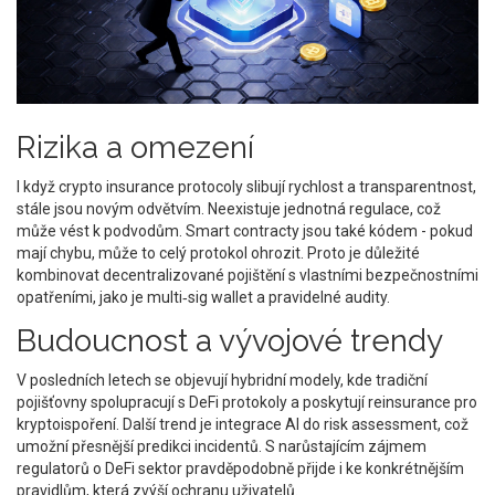
Rizika a omezení
I když crypto insurance protocoly slibují rychlost a transparentnost,
stále jsou novým odvětvím. Neexistuje jednotná regulace, což
může vést k podvodům. Smart contracty jsou také kódem - pokud
mají chybu, může to celý protokol ohrozit. Proto je důležité
kombinovat decentralizované pojištění s vlastními bezpečnostními
opatřeními, jako je multi‑sig wallet a pravidelné audity.
Budoucnost a vývojové trendy
V posledních letech se objevují hybridní modely, kde tradiční
pojišťovny spolupracují s DeFi protokoly a poskytují reinsurance pro
kryptoispoření. Další trend je integrace AI do risk assessment, což
umožní přesnější predikci incidentů. S narůstajícím zájmem
regulatorů o DeFi sektor pravděpodobně přijde i ke konkrétnějším
pravidlům, která zvýší ochranu uživatelů.