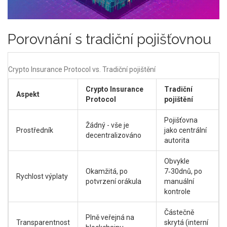
Porovnání s tradiční pojišťovnou
Crypto Insurance Protocol vs. Tradiční pojištění
Crypto Insurance
Tradiční
Aspekt
Protocol
pojištění
Pojišťovna
Žádný - vše je
Prostředník
jako centrální
decentralizováno
autorita
Obvykle
Okamžitá, po
7‑30dnů, po
Rychlost výplaty
potvrzení orákula
manuální
kontrole
Částečně
Plně veřejná na
Transparentnost
skrytá (interní