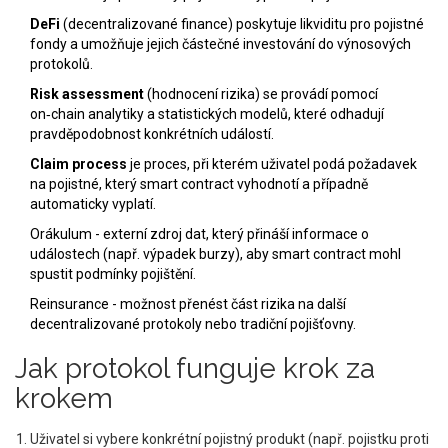
DeFi
(decentralizované finance) poskytuje likviditu pro pojistné
fondy a umožňuje jejich částečné investování do výnosových
protokolů.
Risk assessment
(hodnocení rizika) se provádí pomocí
on‑chain analytiky a statistických modelů, které odhadují
pravděpodobnost konkrétních událostí.
Claim process
je proces, při kterém uživatel podá požadavek
na pojistné, který smart contract vyhodnotí a případně
automaticky vyplatí.
Orákulum - externí zdroj dat, který přináší informace o
událostech (např. výpadek burzy), aby smart contract mohl
spustit podmínky pojištění.
Reinsurance - možnost přenést část rizika na další
decentralizované protokoly nebo tradiční pojišťovny.
Jak protokol funguje krok za
krokem
Uživatel si vybere konkrétní pojistný produkt (např. pojistku proti