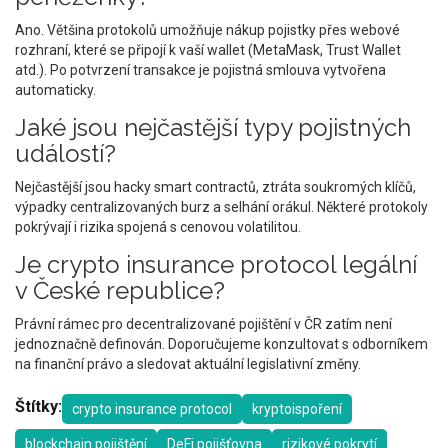
Ano. Většina protokolů umožňuje nákup pojistky přes webové
rozhraní, které se připojí k vaší wallet (MetaMask, Trust Wallet
atd.). Po potvrzení transakce je pojistná smlouva vytvořena
automaticky.
Jaké jsou nejčastější typy pojistných
událostí?
Nejčastější jsou hacky smart contractů, ztráta soukromých klíčů,
výpadky centralizovaných burz a selhání orákul. Některé protokoly
pokrývají i rizika spojená s cenovou volatilitou.
Je crypto insurance protocol legální
v České republice?
Právní rámec pro decentralizované pojištění v ČR zatím není
jednoznačně definován. Doporučujeme konzultovat s odborníkem
na finanční právo a sledovat aktuální legislativní změny.
Štítky:
crypto insurance protocol
kryptoispoření
blockchain pojištění
DeFi pojišťovna
rizikové pokrytí