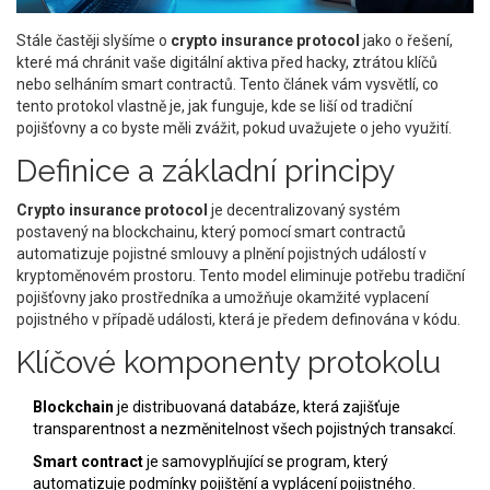
Stále častěji slyšíme o
crypto insurance protocol
jako o řešení,
které má chránit vaše digitální aktiva před hacky, ztrátou klíčů
nebo selháním smart contractů. Tento článek vám vysvětlí, co
tento protokol vlastně je, jak funguje, kde se liší od tradiční
pojišťovny a co byste měli zvážit, pokud uvažujete o jeho využití.
Definice a základní principy
Crypto insurance protocol
je
decentralizovaný systém
postavený na blockchainu, který pomocí smart contractů
automatizuje pojistné smlouvy a plnění pojistných událostí v
kryptoměnovém prostoru
.
Tento model eliminuje potřebu tradiční
pojišťovny jako prostředníka a umožňuje okamžité vyplacení
pojistného v případě události, která je předem definována v kódu.
Klíčové komponenty protokolu
Blockchain
je distribuovaná databáze, která zajišťuje
transparentnost a nezměnitelnost všech pojistných transakcí.
Smart contract
je samovyplňující se program, který
automatizuje podmínky pojištění a vyplácení pojistného.