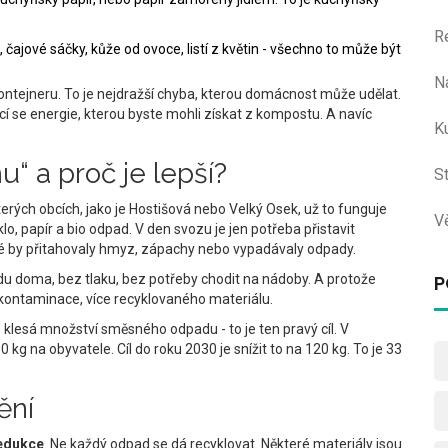
R
la, čajové sáčky, kůže od ovoce, listí z květin - všechno to může být
N
ntejneru. To je nejdražší chyba, kterou domácnost může udělat.
cí se energie, kterou byste mohli získat z kompostu. A navíc
Ku
“ a proč je lepší?
S
terých obcích, jako je Hostišová nebo Velký Osek, už to funguje
V
lo, papír a bio odpad. V den svozu je jen potřeba přistavit
é by přitahovaly hmyz, zápachy nebo vypadávaly odpady.
lidu doma, bez tlaku, bez potřeby chodit na nádoby. A protože
P
kontaminace, více recyklovaného materiálu.
eň klesá množství směsného odpadu - to je ten pravý cíl. V
 na obyvatele. Cíl do roku 2030 je snížit to na 120 kg. To je 33
ění
edukce
. Ne každý odpad se dá recyklovat. Některé materiály jsou