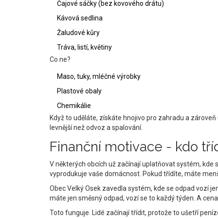
Čajové sáčky (bez kovového drátu)
Kávová sedlina
Žaludové kůry
Tráva, listí, květiny
Co ne?
Maso, tuky, mléčné výrobky
Plastové obaly
Chemikálie
Když to uděláte, získáte hnojivo pro zahradu a zároveň
levnější než odvoz a spalování.
Finanční motivace - kdo tříd
V některých obcích už začínají uplatňovat systém, kde 
vyprodukuje vaše domácnost. Pokud třídíte, máte menš
Obec Velký Osek zavedla systém, kde se odpad vozí jen
máte jen směsný odpad, vozí se to každý týden. A cena 
Toto funguje. Lidé začínají třídit, protože to ušetří pen