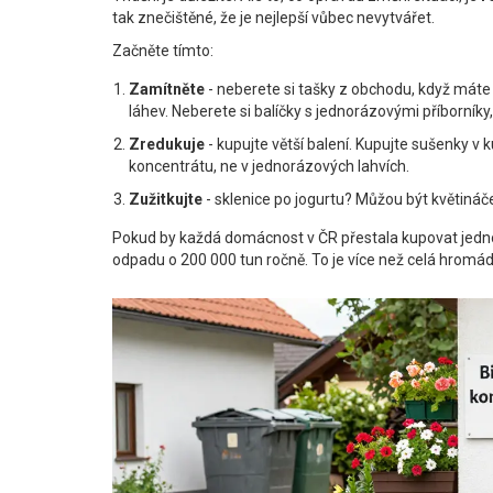
tak znečištěné, že je nejlepší vůbec nevytvářet.
Začněte tímto:
Zamítněte
- neberete si tašky z obchodu, když máte vl
láhev. Neberete si balíčky s jednorázovými příborníky,
Zredukuje
- kupujte větší balení. Kupujte sušenky v k
koncentrátu, ne v jednorázových lahvích.
Zužitkujte
- sklenice po jogurtu? Můžou být květináče
Pokud by každá domácnost v ČR přestala kupovat jedno
odpadu o 200 000 tun ročně. To je více než celá hromá