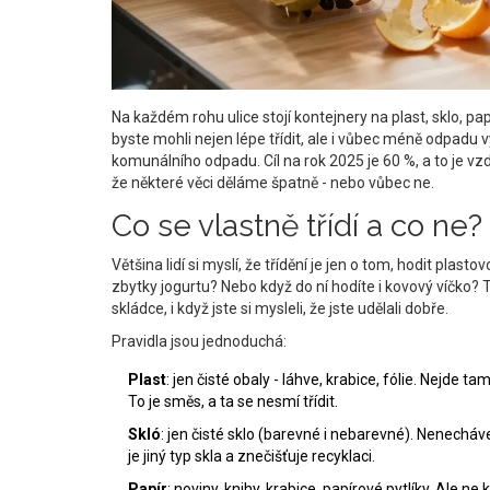
Na každém rohu ulice stojí kontejnery na plast, sklo, papí
byste mohli nejen lépe třídit, ale i vůbec méně odpadu v
komunálního odpadu. Cíl na rok 2025 je 60 %, a to je vzd
že některé věci děláme špatně - nebo vůbec ne.
Co se vlastně třídí a co ne?
Většina lidí si myslí, že třídění je jen o tom, hodit pla
zbytky jogurtu? Nebo když do ní hodíte i kovový víčko? 
skládce, i když jste si mysleli, že jste udělali dobře.
Pravidla jsou jednoduchá:
Plast
: jen čisté obaly - láhve, krabice, fólie. Nejde ta
To je směs, a ta se nesmí třídit.
Skló
: jen čisté sklo (barevné i nebarevné). Nenecháv
je jiný typ skla a znečišťuje recyklaci.
Papír
: noviny, knihy, krabice, papírové pytlíky. Ale 