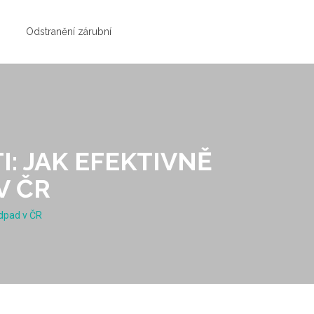
Odstranění zárubní
: JAK EFEKTIVNĚ
V ČR
odpad v ČR