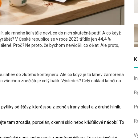
r, ale mnoho lidí stále neví, co do nich skutečně patří. A co když
yrábět? V České republice se v roce 2023 třídilo jen
44,4 %
álené. Proč? Ne proto, že bychom nevěděli, co dělat. Ale proto,
K
stovou láhev do žlutého kontejneru. Ale co když je ta láhev zamořená
I
To všechno znečišťuje celý balík. Výsledek? Celý náklad končí na
B
P
m pytlíky od šťávy, které jsou z jedné strany plast a z druhé hliník.
R
ejte tam zrcadla, porcelán, okenní sklo nebo křišťálové nádobí. To
V
ne kuchyňský papír, nebo papír zamořený jídlem. To je kuchyňský