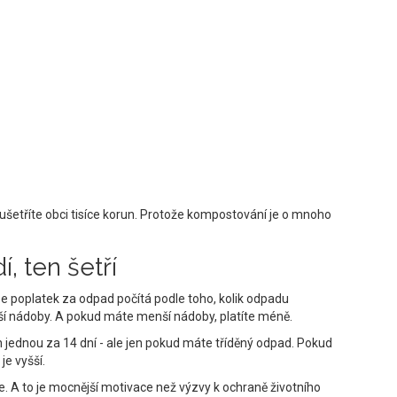
 ušetříte obci tisíce korun. Protože kompostování je o mnoho
í, ten šetří
se poplatek za odpad počítá podle toho, kolik odpadu
í nádoby. A pokud máte menší nádoby, platíte méně.
 jednou za 14 dní - ale jen pokud máte tříděný odpad. Pokud
je vyšší.
íze. A to je mocnější motivace než výzvy k ochraně životního