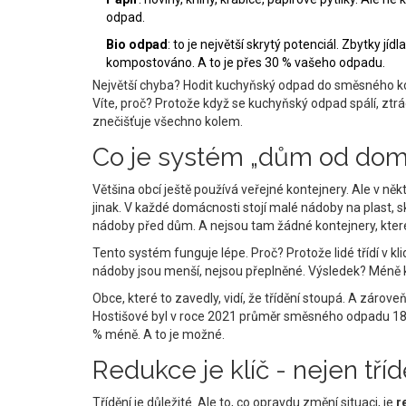
odpad.
Bio odpad
: to je největší skrytý potenciál. Zbytky jíd
kompostováno. A to je přes 30 % vašeho odpadu.
Největší chyba? Hodit kuchyňský odpad do směsného ko
Víte, proč? Protože když se kuchyňský odpad spálí, ztrá
znečišťuje všechno kolem.
Co je systém „dům od domu
Většina obcí ještě používá veřejné kontejnery. Ale v něk
jinak. V každé domácnosti stojí malé nádoby na plast, sk
nádoby před dům. A nejsou tam žádné kontejnery, kter
Tento systém funguje lépe. Proč? Protože lidé třídí v k
nádoby jsou menší, nejsou přeplněné. Výsledek? Méně 
Obce, které to zavedly, vidí, že třídění stoupá. A zárov
Hostišové byl v roce 2021 průměr směsného odpadu 180 kg
% méně. A to je možné.
Redukce je klíč - nejen tříd
Třídění je důležité. Ale to, co opravdu změní situaci, je
r