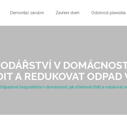
Demontáž zárubní
Zavření dveří
Odolnost plexiskla
DÁŘSTVÍ V DOMÁCNOSTI
DIT A REDUKOVAT ODPAD 
Odpadové hospodářství v domácnosti: jak efektivně třídit a redukovat 