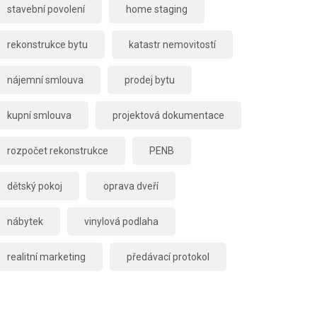
stavební povolení
home staging
rekonstrukce bytu
katastr nemovitostí
nájemní smlouva
prodej bytu
kupní smlouva
projektová dokumentace
rozpočet rekonstrukce
PENB
dětský pokoj
oprava dveří
nábytek
vinylová podlaha
realitní marketing
předávací protokol