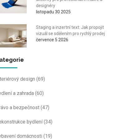
designéry
listopadu 30 2025
Staging a inzertní text: Jak propojit
vizuál se sdělením pro rychlý prodej
července 5 2026
ategorie
nteriérový design
(69)
ydlení a zahrada
(60)
rávo a bezpečnost
(47)
ekonstrukce bydlení
(34)
ybavení domácnosti
(19)