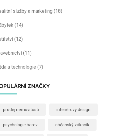
ealitní služby a marketing
(18)
ábytek
(14)
tilství
(12)
tavebnictví
(11)
ěda a technologie
(7)
OPULÁRNÍ ZNAČKY
prodej nemovitosti
interiérový design
psychologie barev
občanský zákoník