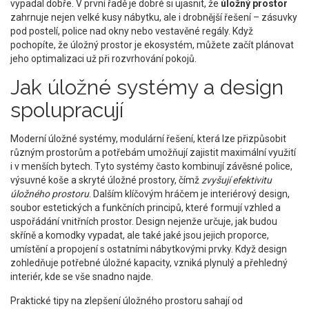
vypadal dobře. V první řadě je dobré si ujasnit, že
úložný prostor
zahrnuje nejen velké kusy nábytku, ale i drobnější řešení – zásuvky
pod postelí, police nad okny nebo vestavěné regály. Když
pochopíte, že úložný prostor je ekosystém, můžete začít plánovat
jeho optimalizaci už při rozvrhování pokojů.
Jak úložné systémy a design
spolupracují
Moderní
úložné systémy
,
modulární řešení, která lze přizpůsobit
různým prostorům a potřebám
umožňují zajistit maximální využití
i v menších bytech. Tyto systémy často kombinují závěsné police,
výsuvné koše a skryté úložné prostory, čímž
zvyšují efektivitu
úložného prostoru
. Dalším klíčovým hráčem je
interiérový design
,
soubor estetických a funkčních principů, které formují vzhled a
uspořádání vnitřních prostor
. Design nejenže určuje, jak budou
skříně a komodky vypadat, ale také jaké jsou jejich proporce,
umístění a propojení s ostatními nábytkovými prvky. Když design
zohledňuje potřebné úložné kapacity, vzniká plynulý a přehledný
interiér, kde se vše snadno najde.
Praktické tipy na zlepšení úložného prostoru sahají od