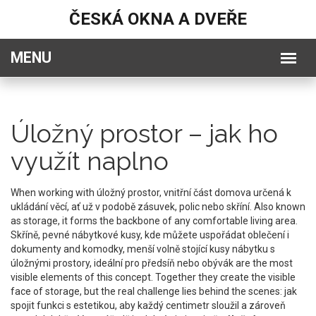
ČESKÁ OKNA A DVEŘE
Úložný prostor – jak ho
využít naplno
When working with
úložný prostor
,
vnitřní část domova určená k
ukládání věcí, ať už v podobě zásuvek, polic nebo skříní
. Also known
as
storage
, it forms the backbone of any comfortable living area.
Skříně
,
pevné nábytkové kusy, kde můžete uspořádat oblečení i
dokumenty
and
komodky
,
menší volně stojící kusy nábytku s
úložnými prostory, ideální pro předsíň nebo obývák
are the most
visible elements of this concept. Together they create the visible
face of storage, but the real challenge lies behind the scenes: jak
spojit funkci s estetikou, aby každý centimetr sloužil a zároveň