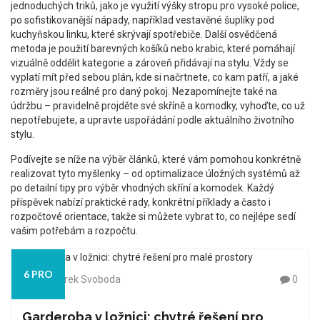
jednoduchých triků, jako je využití výšky stropu pro vysoké police,
po sofistikovanější nápady, například vestavěné šuplíky pod
kuchyňskou linku, které skrývají spotřebiče. Další osvědčená
metoda je použití barevných košíků nebo krabic, které pomáhají
vizuálně oddělit kategorie a zároveň přidávají na stylu. Vždy se
vyplatí mít před sebou plán, kde si načrtnete, co kam patří, a jaké
rozměry jsou reálné pro daný pokoj. Nezapomínejte také na
údržbu – pravidelně projděte své skříně a komodky, vyhoďte, co už
nepotřebujete, a upravte uspořádání podle aktuálního životního
stylu.
Podívejte se níže na výběr článků, které vám pomohou konkrétně
realizovat tyto myšlenky – od optimalizace úložných systémů až
po detailní tipy pro výběr vhodných skříní a komodek. Každý
příspěvek nabízí praktické rady, konkrétní příklady a často i
rozpočtové orientace, takže si můžete vybrat to, co nejlépe sedí
vašim potřebám a rozpočtu.
6 PRO
Od: Darek Svoboda
0
Garderoba v ložnici: chytré řešení pro