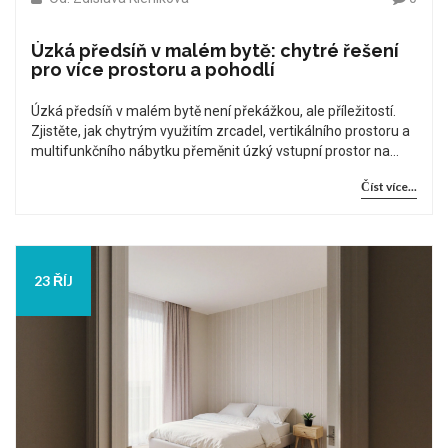
Úzká předsíň v malém bytě: chytré řešení
pro více prostoru a pohodlí
Úzká předsíň v malém bytě není překážkou, ale příležitostí.
Zjistěte, jak chytrým využitím zrcadel, vertikálního prostoru a
multifunkčního nábytku přeměnit úzký vstupní prostor na
pohodlný a funkční místo.
Číst více...
23 ŘÍJ