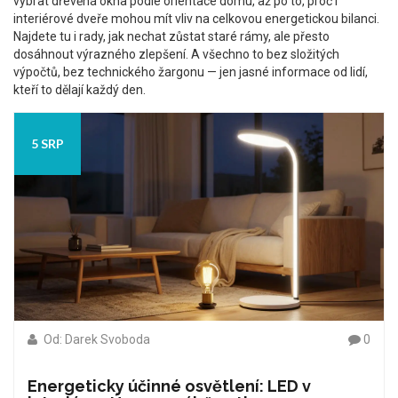
vybrat dřevěná okna podle orientace domu, až po to, proč i
interiérové dveře mohou mít vliv na celkovou energetickou bilanci.
Najdete tu i rady, jak nechat zůstat staré rámy, ale přesto
dosáhnout výrazného zlepšení. A všechno to bez složitých
výpočtů, bez technického žargonu — jen jasné informace od lidí,
kteří to dělají každý den.
5 SRP
Od: Darek Svoboda
0
Energeticky účinné osvětlení: LED v