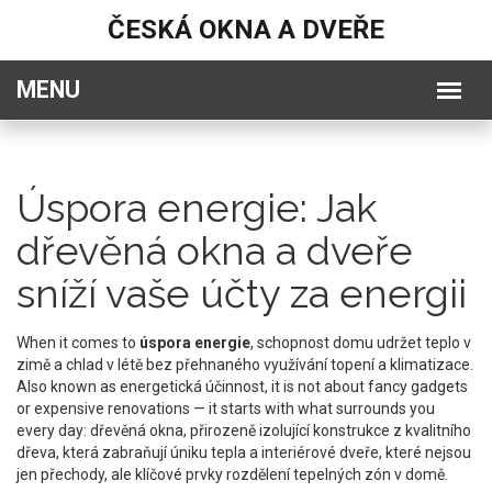
ČESKÁ OKNA A DVEŘE
Úspora energie: Jak
dřevěná okna a dveře
sníží vaše účty za energii
When it comes to
úspora energie
,
schopnost domu udržet teplo v
zimě a chlad v létě bez přehnaného využívání topení a klimatizace
.
Also known as
energetická účinnost
, it is not about fancy gadgets
or expensive renovations — it starts with what surrounds you
every day:
dřevěná okna
,
přirozeně izolující konstrukce z kvalitního
dřeva, která zabraňují úniku tepla
a
interiérové dveře
,
které nejsou
jen přechody, ale klíčové prvky rozdělení tepelných zón v domě
.