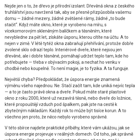
Nejde jen o to, že dřevo je přírodní izolant. Dřevěná okna z českého
truhlářství jsou navržená tak, aby se přesně přizpůsobila vašemu
domu — žádné mezery, žádné zvětšené rámy, žádné „to bude
stačit“. Když máte okno, které je vyrobeno na míru, s
vícekomorovým skleněným balíčkem a těsněním, které
nevybledne za pět let, získáte úsporu, kterou cítíte na účtu. A to
nejen v zimě. V létě tytéž okna zabraňují přehřívání, protože dobře
zvolené sklo odrazí teplo. Interiérové dveře, které nejsou jen
dřevěné, ale i dobře těsněné, pomáhají udržet teplo tam, kde ho
potřebujete — třeba v obývacím pokoji, a nechat ho venku v
chodbě nebo koupelně. To není magie, je to fyzika. A ta funguje.
Největší chyba? Předpokládat, že úspora energie znamená
výměnu všeho najednou. Ne. Stačí začít tam, kde uniká nejvíc tepla
— a to je často právě okna a dveře. Pokud máte staré plastové
okno z roku 2000, které už nezavírá těsně, nebo dveře do ložnice,
které propouštějí vzduch pod špalkem, pak jste na cestě k
zbytečným nákladům. Každý rok to může být tisíce korun. A to
všechno jen proto, že něco nebylo vyrobeno správně.
V této sbírce najdete praktické příběhy, které vám ukážou, jak se
úspora energie projevuje v reálných domech. Od toho, jak správně