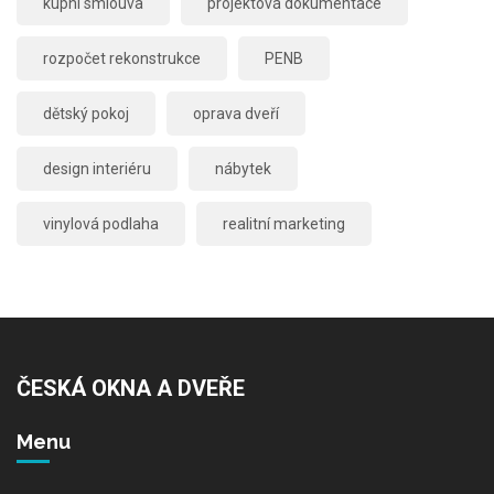
kupní smlouva
projektová dokumentace
rozpočet rekonstrukce
PENB
dětský pokoj
oprava dveří
design interiéru
nábytek
vinylová podlaha
realitní marketing
ČESKÁ OKNA A DVEŘE
Menu