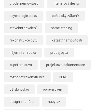
prodej nemovitosti
interiérový design
psychologie barev
občanský zákoník
stavební povolení
home staging
rekonstrukce bytu
katastr nemovitostí
nájemní smlouva
prodej bytu
kupní smlouva
projektová dokumentace
rozpočet rekonstrukce
PENB
dětský pokoj
oprava dveří
design interiéru
nábytek