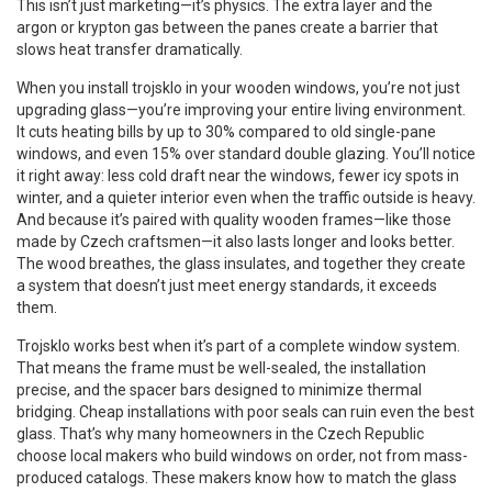
This isn’t just marketing—it’s physics. The extra layer and the
argon or krypton gas between the panes create a barrier that
slows heat transfer dramatically.
When you install trojsklo in your wooden windows, you’re not just
upgrading glass—you’re improving your entire living environment.
It cuts heating bills by up to 30% compared to old single-pane
windows, and even 15% over standard double glazing. You’ll notice
it right away: less cold draft near the windows, fewer icy spots in
winter, and a quieter interior even when the traffic outside is heavy.
And because it’s paired with quality wooden frames—like those
made by Czech craftsmen—it also lasts longer and looks better.
The wood breathes, the glass insulates, and together they create
a system that doesn’t just meet energy standards, it exceeds
them.
Trojsklo works best when it’s part of a complete window system.
That means the frame must be well-sealed, the installation
precise, and the spacer bars designed to minimize thermal
bridging. Cheap installations with poor seals can ruin even the best
glass. That’s why many homeowners in the Czech Republic
choose local makers who build windows on order, not from mass-
produced catalogs. These makers know how to match the glass