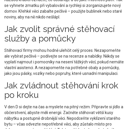
se vyhnete zmatku při vybalování a rychleji si zorganizujete nový
domov. Křehké věci zabalte pečlivě – použijte bublinek nebo staré
noviny, aby na ně nikdo nešlápl.
Jak zvolit správné stěhovací
služby a pomůcky
Stěhovací firmy mohou hodně ulehčit celý proces. Nezapomeňte
ale vybírat pečlivě – podívejte se na recenze a nabídky. Někdy se
vyplatí najmout i pomocníky na nesení těžkých věcí, pokud nemáte
vlastní asistenci. A nezapomeňte na potřebné obaly a pomůcky,
jako jsou pásky, vozíky nebo popruhy, které usnadní manipulaci.
Jak zvládnout stěhování krok
po kroku
V den D si dejte na čas a myslete na pitný režim. Připravte si jídlo a
občerstvení, abyste měli energii. Začněte stěhovat větší kusy
nábytku a postupně drobnější věci. Nepodceňte vyklízení starého
bytu – včas odvezte nepotřebné věci, aby zůstalo místo pro