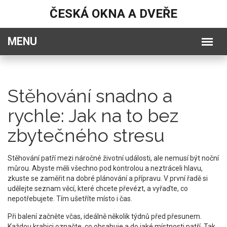
ČESKÁ OKNA A DVEŘE
Stěhování snadno a
rychle: Jak na to bez
zbytečného stresu
Stěhování patří mezi náročné životní události, ale nemusí být noční
můrou. Abyste měli všechno pod kontrolou a neztráceli hlavu,
zkuste se zaměřit na dobré plánování a přípravu. V první řadě si
udělejte seznam věcí, které chcete převézt, a vyřaďte, co
nepotřebujete. Tím ušetříte místo i čas.
Při balení začněte včas, ideálně několik týdnů před přesunem.
Každou krabici označte, co obsahuje a do jaké místnosti patří. Tak