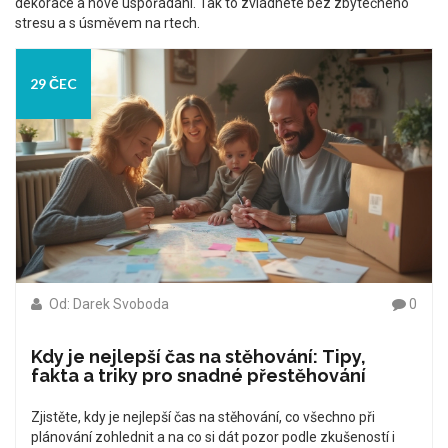
dekorace a nové uspořádání. Tak to zvládnete bez zbytečného
stresu a s úsměvem na rtech.
29 ČEC
Od: Darek Svoboda
0
Kdy je nejlepší čas na stěhování: Tipy,
fakta a triky pro snadné přestěhování
Zjistěte, kdy je nejlepší čas na stěhování, co všechno při
plánování zohlednit a na co si dát pozor podle zkušeností i