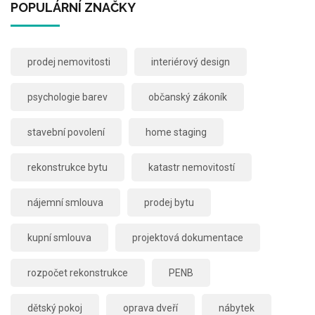
POPULÁRNÍ ZNAČKY
prodej nemovitosti
interiérový design
psychologie barev
občanský zákoník
stavební povolení
home staging
rekonstrukce bytu
katastr nemovitostí
nájemní smlouva
prodej bytu
kupní smlouva
projektová dokumentace
rozpočet rekonstrukce
PENB
dětský pokoj
oprava dveří
nábytek