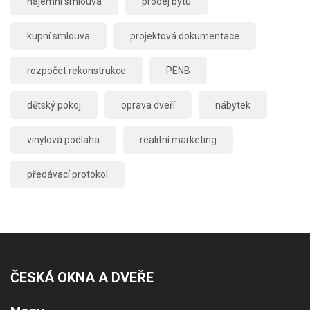
nájemní smlouva
prodej bytu
kupní smlouva
projektová dokumentace
rozpočet rekonstrukce
PENB
dětský pokoj
oprava dveří
nábytek
vinylová podlaha
realitní marketing
předávací protokol
ČESKÁ OKNA A DVEŘE