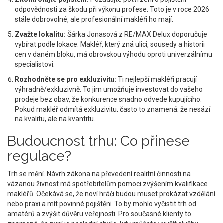
odpovědnosti za škodu při výkonu profese. Toto je v roce 2026
stále dobrovolné, ale profesionální makléři ho mají.
Zvažte lokalitu:
Šárka Jonasová z RE/MAX Delux doporučuje
vybírat podle lokace. Makléř, který zná ulici, sousedy a historii
cen v daném bloku, má obrovskou výhodu oproti univerzálnímu
specialistovi.
Rozhodněte se pro exkluzivitu:
Ti nejlepší makléři pracují
výhradně/exkluzivně. To jim umožňuje investovat do vašeho
prodeje bez obav, že konkurence snadno odvede kupujícího.
Pokud makléř odmítá exkluzivitu, často to znamená, že nesází
na kvalitu, ale na kvantitu.
Budoucnost trhu: Co přinese
regulace?
Trh se mění. Návrh zákona na převedení realitní činnosti na
vázanou živnost má spotřebitelům pomoci zvýšením kvalifikace
makléřů. Očekává se, že noví hráči budou muset prokázat vzdělání
nebo praxi a mít povinné pojištění. To by mohlo vyčistit trh od
amatérů a zvýšit důvěru veřejnosti. Pro současné klienty to