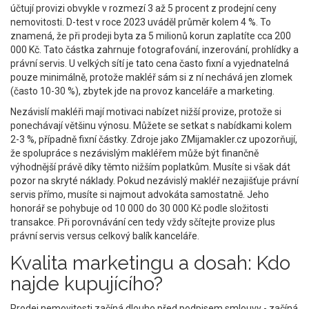
účtují provizi obvykle v rozmezí 3 až 5 procent z prodejní ceny
nemovitosti. D-test v roce 2023 uváděl průměr kolem 4 %. To
znamená, že při prodeji byta za 5 milionů korun zaplatíte cca 200
000 Kč. Tato částka zahrnuje fotografování, inzerování, prohlídky a
právní servis. U velkých sítí je tato cena často fixní a vyjednatelná
pouze minimálně, protože makléř sám si z ní nechává jen zlomek
(často 10-30 %), zbytek jde na provoz kanceláře a marketing.
Nezávislí makléři mají motivaci nabízet nižší provize, protože si
ponechávají většinu výnosu. Můžete se setkat s nabídkami kolem
2-3 %, případně fixní částky. Zdroje jako ZMijamakler.cz upozorňují,
že spolupráce s nezávislým makléřem může být finančně
výhodnější právě díky těmto nižším poplatkům. Musíte si však dát
pozor na skryté náklady. Pokud nezávislý makléř nezajišťuje právní
servis přímo, musíte si najmout advokáta samostatně. Jeho
honorář se pohybuje od 10 000 do 30 000 Kč podle složitosti
transakce. Při porovnávání cen tedy vždy sčítejte provize plus
právní servis versus celkový balík kanceláře.
Kvalita marketingu a dosah: Kdo
najde kupujícího?
Prodej nemovitosti začíná dlouho před podpisem smlouvy - začíná