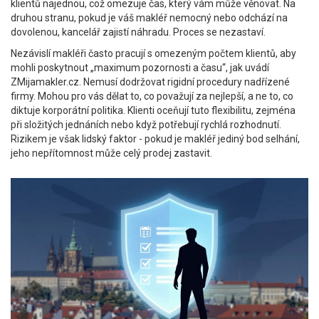
klientů najednou, což omezuje čas, který vám může věnovat. Na
druhou stranu, pokud je váš makléř nemocný nebo odchází na
dovolenou, kancelář zajistí náhradu. Proces se nezastaví.
Nezávislí makléři často pracují s omezeným počtem klientů, aby
mohli poskytnout „maximum pozornosti a času“, jak uvádí
ZMijamakler.cz. Nemusí dodržovat rigidní procedury nadřízené
firmy. Mohou pro vás dělat to, co považují za nejlepší, a ne to, co
diktuje korporátní politika. Klienti oceňují tuto flexibilitu, zejména
při složitých jednáních nebo když potřebují rychlá rozhodnutí.
Rizikem je však lidský faktor - pokud je makléř jediný bod selhání,
jeho nepřítomnost může celý prodej zastavit.