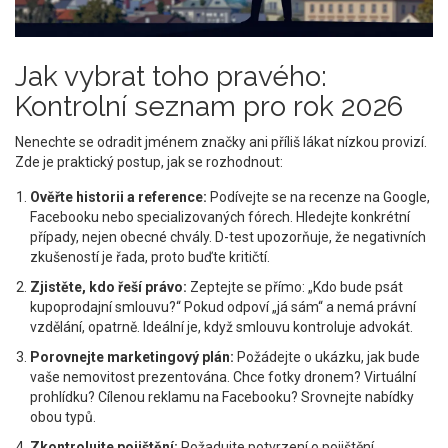
Jak vybrat toho pravého:
Kontrolní seznam pro rok 2026
Nenechte se odradit jménem značky ani příliš lákat nízkou provizí.
Zde je praktický postup, jak se rozhodnout:
Ověřte historii a reference:
Podívejte se na recenze na Google,
Facebooku nebo specializovaných fórech. Hledejte konkrétní
případy, nejen obecné chvály. D-test upozorňuje, že negativních
zkušeností je řada, proto buďte kritičtí.
Zjistěte, kdo řeší právo:
Zeptejte se přímo: „Kdo bude psát
kupoprodajní smlouvu?“ Pokud odpoví „já sám“ a nemá právní
vzdělání, opatrně. Ideální je, když smlouvu kontroluje advokát.
Porovnejte marketingový plán:
Požádejte o ukázku, jak bude
vaše nemovitost prezentována. Chce fotky dronem? Virtuální
prohlídku? Cílenou reklamu na Facebooku? Srovnejte nabídky
obou typů.
Zkontrolujte pojištění:
Požadujte potvrzení o pojištění