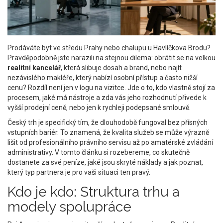
Prodáváte byt ve středu Prahy nebo chalupu u Havlíčkova Brodu?
Pravděpodobně jste narazili na stejnou dilema: obrátit se na velkou
realitní kancelář
, která slibuje dosah a brand, nebo najít
nezávislého makléře
, který nabízí osobní přístup a často nižší
cenu? Rozdíl není jen v logu na vizitce. Jde o to, kdo vlastně stojí za
procesem, jaké má nástroje a zda vás jeho rozhodnutí přivede k
vyšší prodejní ceně, nebo jen k rychleji podepsané smlouvě.
Český trh je specifický tím, že dlouhodobě fungoval bez přísných
vstupních bariér. To znamená, že kvalita služeb se může výrazně
lišit od profesionálního právního servisu až po amatérské zvládání
administrativy. V tomto článku si rozebereme, co skutečně
dostanete za své peníze, jaké jsou skryté náklady a jak poznat,
který typ partnera je pro vaši situaci ten pravý.
Kdo je kdo: Struktura trhu a
modely spolupráce