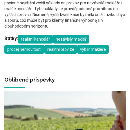
povinné pojištění zvýší náklady na provoz pro nezávislé makléře i
malé kanceláře. Tyto náklady se pravděpodobně promítnou do
vyšších provizí. Nicméně, vyšší kvalifikace by měla snížit riziko chyb
a sporů, což může být pro klienty finančně výhodnější v
dlouhodobém horizontu.
Štítky:
realitní kancelář
nezávislý makléř
prodej nemovitosti
realitní provize
výběr makléře
Oblíbené příspěvky