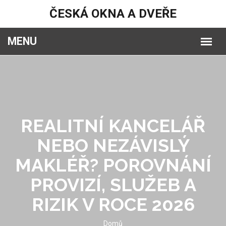
ČESKÁ OKNA A DVEŘE
REALITNÍ KANCELÁŘ
NEBO NEZÁVISLÝ
MAKLÉŘ? POROVNÁNÍ
PROVIZÍ, SLUŽEB A
RIZIK V ROCE 2026
Domů