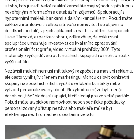
u toho, kdo ji uvidí. Velké realitní kanceláře mají výhodu v přístupu k
neveřejným informacím a databázím zájemců. Spolupracují s
hypotečními makléři, bankami a dalšími kancelářemi. Pokud máte
exkluzivní smlouvu s velkou sítí, vaše nemovitost se objeví na
desítkách portálů, v jejich aplikacích a často i v offline kampaních.
Lucie Tůmová, expertka v oboru, zdůrazňuje, že exkluzivní
spolupráce umožňuje investovat do kvalitního zpracování:
profesionální fotografie, video, virtuální prohlídky 360°. Tyto
materiály zvyšují důvěru potenciálních kupujících a mohou vést k
vyšší nabídce.
Nezávislí makléři nemusí mít takový rozpočet na masivní reklamu,
ale často vynikají v cíleném marketingu. Mohou oslovit konkrétní
skupiny na sociálních sítích, využít své lokální kontakty nebo
vytvořit personalizovaný obsah. Nevýhodou může být menší
dosah na „tiše“ hledající kupující, kteří sledují pouze velké portály.
Pokud máte atypickou nemovitost nebo specifické požadavky,
personalizovaný přístup nezávislého makléře může být
efektivnější než hromadné rozesílání inzerátu.