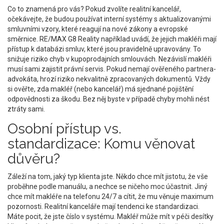
Co to znamená pro vás? Pokud zvolíte realitní kancelář,
očekávejte, že budou používat interní systémy s aktualizovanými
smluvními vzory, které reagují na nové zákony a evropské
směrnice. RE/MAX G8 Reality například uvádí, že jejich makléři mají
přístup k databázi smluv, které jsou pravidelně upravovány. To
snižuje riziko chyb v kupoprodajních smlouvách. Nezávislí makléři
musí sami zajistit právní servis. Pokud nemají ověřeného partnera-
advokáta, hrozí riziko nekvalitně zpracovaných dokumentů. Vždy
si ověřte, zda makléř (nebo kancelář) má sjednané pojištění
odpovědnosti za škodu. Bez něj byste v případě chyby mohli nést
ztráty sami.
Osobní přístup vs.
standardizace: Komu věnovat
důvěru?
Záleží na tom, jaký typ klienta jste. Někdo chce mít jistotu, že vše
proběhne podle manuálu, a nechce se ničeho moc účastnit. Jiný
chce mít makléře na telefonu 24/7 a cítit, že mu věnuje maximum
pozornosti. Realitní kanceláře mají tendenci ke standardizaci.
Máte pocit, že jste číslo v systému. Makléř může mít v péči desítky