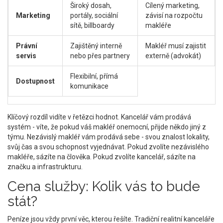
Široký dosah,
Cílený marketing,
Marketing
portály, sociální
závisí na rozpočtu
sítě, billboardy
makléře
Právní
Zajištěný interně
Makléř musí zajistit
servis
nebo přes partnery
externě (advokát)
Flexibilní, přímá
Dostupnost
komunikace
Klíčový rozdíl vidíte v řetězci hodnot. Kancelář vám prodává
systém - víte, že pokud váš makléř onemocní, přijde někdo jiný z
týmu. Nezávislý makléř vám prodává sebe - svou znalost lokality,
svůj čas a svou schopnost vyjednávat. Pokud zvolíte nezávislého
makléře, sázíte na člověka. Pokud zvolíte kancelář, sázíte na
značku a infrastrukturu.
Cena služby: Kolik vás to bude
stát?
Peníze jsou vždy první věc, kterou řešíte. Tradiční realitní kanceláře