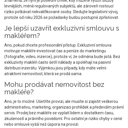
znamená, že nyní je poslední chvíle, kdy můžete využít služby
levnějších, méně regulovaných subjektů, ale zároveň rostoucí
riziko potkávat nekvalifikované osoby. Sledujte legislativní vývoj,
protože od roku 2026 se požadavky budou postupně zpřísňovat.
Je lepší uzavřít exkluzivní smlouvu s
makléřem?
Ano, pokud chcete profesionální přístup. Exkluzivní smlouva
motivuje makléře investovat čas a peníze do marketingu
(fotografie, video, inzerce), protože ví, že odměna bude jistá. Bez
exkluzivity makléři často šetří náklady a spoléhají na pasivní
distribuci inzerátu. Výjimkou jsou případy, kdy máte velmi
atraktivní nemovitost, která se prodá sama.
Mohu prodávat nemovitost bez
makléře?
Ano, je to možné. Ušetříte provizi, ale musíte si zajistit veškerou
administrativu, marketing, organizaci prohlídek a především právní
servis. Prodej bez makléře se vyplatí lidem s dostatkem času,
zkušeností a právního povědomí. Pro ostatní je riziko chyby v ceně
nebo smlouvě vyšší než úspora na provizi.