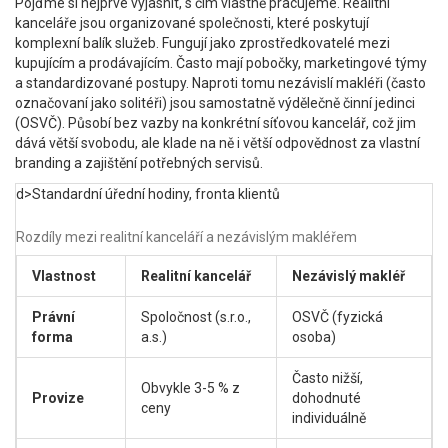
Pojďme si nejprve vyjasnit, s čím vlastně pracujeme. Realitní
kanceláře jsou organizované společnosti, které poskytují
komplexní balík služeb. Fungují jako zprostředkovatelé mezi
kupujícím a prodávajícím. Často mají pobočky, marketingové týmy
a standardizované postupy. Naproti tomu nezávislí makléři (často
označovaní jako solitéři) jsou samostatně výdělečně činní jedinci
(OSVČ). Působí bez vazby na konkrétní síťovou kancelář, což jim
dává větší svobodu, ale klade na ně i větší odpovědnost za vlastní
branding a zajištění potřebných servisů.
d>Standardní úřední hodiny, fronta klientů
Rozdíly mezi realitní kanceláří a nezávislým makléřem
Vlastnost
Realitní kancelář
Nezávislý makléř
Právní
Spoločnost (s.r.o.,
OSVČ (fyzická
forma
a.s.)
osoba)
Často nižší,
Obvykle 3-5 % z
Provize
dohodnuté
ceny
individuálně