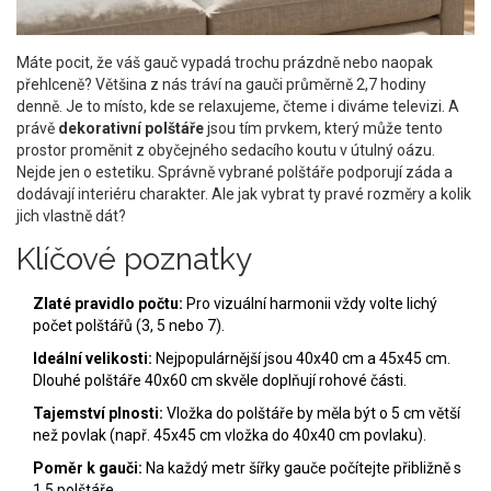
Máte pocit, že váš gauč vypadá trochu prázdně nebo naopak
přehlceně? Většina z nás tráví na gauči průměrně 2,7 hodiny
denně. Je to místo, kde se relaxujeme, čteme i diváme televizi. A
právě
dekorativní polštáře
jsou tím prvkem, který může tento
prostor proměnit z obyčejného sedacího koutu v útulný oázu.
Nejde jen o estetiku. Správně vybrané polštáře podporují záda a
dodávají interiéru charakter. Ale jak vybrat ty pravé rozměry a kolik
jich vlastně dát?
Klíčové poznatky
Zlaté pravidlo počtu:
Pro vizuální harmonii vždy volte lichý
počet polštářů (3, 5 nebo 7).
Ideální velikosti:
Nejpopulárnější jsou 40x40 cm a 45x45 cm.
Dlouhé polštáře 40x60 cm skvěle doplňují rohové části.
Tajemství plnosti:
Vložka do polštáře by měla být o 5 cm větší
než povlak (např. 45x45 cm vložka do 40x40 cm povlaku).
Poměr k gauči:
Na každý metr šířky gauče počítejte přibližně s
1,5 polštáře.