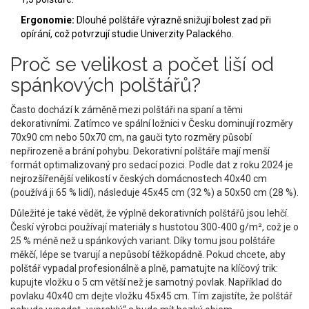
Ergonomie:
Dlouhé polštáře výrazně snižují bolest zad při
opírání, což potvrzují studie Univerzity Palackého.
Proč se velikost a počet liší od
spánkových polštářů?
Často dochází k záměně mezi polštáři na spaní a těmi
dekorativními. Zatímco ve spální ložnici v Česku dominují rozměry
70x90 cm nebo 50x70 cm, na gauči tyto rozměry působí
nepřirozeně a brání pohybu. Dekorativní polštáře mají menší
formát optimalizovaný pro sedací pozici. Podle dat z roku 2024 je
nejrozšířenější velikostí v českých domácnostech 40x40 cm
(používá ji 65 % lidí), následuje 45x45 cm (32 %) a 50x50 cm (28 %).
Důležité je také vědět, že výplně dekorativních polštářů jsou lehčí.
Českí výrobci používají materiály s hustotou 300-400 g/m², což je o
25 % méně než u spánkových variant. Díky tomu jsou polštáře
měkčí, lépe se tvarují a nepůsobí těžkopádně. Pokud chcete, aby
polštář vypadal profesionálně a plně, pamatujte na klíčový trik:
kupujte vložku o 5 cm větší než je samotný povlak. Například do
povlaku 40x40 cm dejte vložku 45x45 cm. Tím zajistíte, že polštář