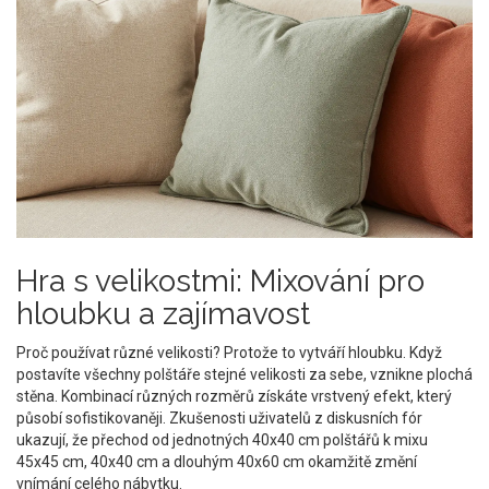
Hra s velikostmi: Mixování pro
hloubku a zajímavost
Proč používat různé velikosti? Protože to vytváří hloubku. Když
postavíte všechny polštáře stejné velikosti za sebe, vznikne plochá
stěna. Kombinací různých rozměrů získáte vrstvený efekt, který
působí sofistikovaněji. Zkušenosti uživatelů z diskusních fór
ukazují, že přechod od jednotných 40x40 cm polštářů k mixu
45x45 cm, 40x40 cm a dlouhým 40x60 cm okamžitě změní
vnímání celého nábytku.