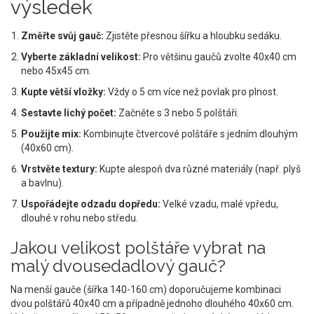
výsledek
Změřte svůj gauč:
Zjistěte přesnou šířku a hloubku sedáku.
Vyberte základní velikost:
Pro většinu gaučů zvolte 40x40 cm
nebo 45x45 cm.
Kupte větší vložky:
Vždy o 5 cm více než povlak pro plnost.
Sestavte lichý počet:
Začněte s 3 nebo 5 polštáři.
Použijte mix:
Kombinujte čtvercové polštáře s jedním dlouhým
(40x60 cm).
Vrstvěte textury:
Kupte alespoň dva různé materiály (např. plyš
a bavlnu).
Uspořádejte odzadu dopředu:
Velké vzadu, malé vpředu,
dlouhé v rohu nebo středu.
Jakou velikost polštáře vybrat na
malý dvousedadlový gauč?
Na menší gauče (šířka 140-160 cm) doporučujeme kombinaci
dvou polštářů 40x40 cm a případně jednoho dlouhého 40x60 cm.