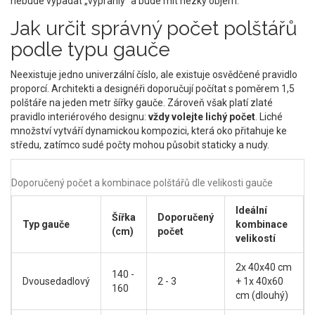
nebude vypadat „vyprahlý“ a bude mít hezký objem.
Jak určit správný počet polštářů
podle typu gauče
Neexistuje jedno univerzální číslo, ale existuje osvědčené pravidlo
proporcí. Architekti a designéři doporučují počítat s poměrem 1,5
polštáře na jeden metr šířky gauče. Zároveň však platí zlaté
pravidlo interiérového designu:
vždy volejte lichý počet
. Liché
množství vytváří dynamickou kompozici, která oko přitahuje ke
středu, zatímco sudé počty mohou působit staticky a nudy.
Doporučený počet a kombinace polštářů dle velikosti gauče
Ideální
Šířka
Doporučený
Typ gauče
kombinace
(cm)
počet
velikostí
2x 40x40 cm
140 -
Dvousedadlový
2 - 3
+ 1x 40x60
160
cm (dlouhý)