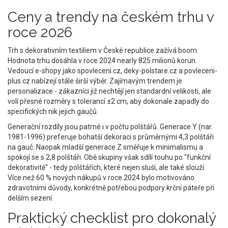
Ceny a trendy na českém trhu v
roce 2026
Trh s dekorativním textiliem v České republice zažívá boom.
Hodnota trhu dosáhla v roce 2024 nearly 825 milionů korun.
Vedoucí e-shopy jako spovleceni.cz, deky-polstare.cz a povleceni-
plus.cz nabízejí stále širší výběr. Zajímavým trendem je
personalizace - zákazníci již nechtějí jen standardní velikosti, ale
volí přesné rozměry s tolerancí ±2 cm, aby dokonale zapadly do
specifických nik jejich gaučů.
Generační rozdíly jsou patrné i v počtu polštářů. Generace Y (nar.
1981-1996) preferuje bohatší dekoraci s průměrnými 4,3 polštáři
na gauč. Naopak mladší generace Z směřuje k minimalismu a
spokojí se s 2,8 polštáři. Obě skupiny však sdílí touhu po "funkční
dekorativitě" - tedy polštářích, které nejen sluší, ale také slouží.
Více než 60 % nových nákupů v roce 2024 bylo motivováno
zdravotními důvody, konkrétně potřebou podpory krční páteře při
delším sezení.
Praktický checklist pro dokonalý