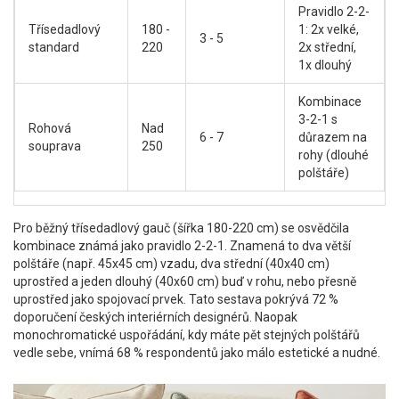
Pravidlo 2-2-
Třísedadlový
180 -
1: 2x velké,
3 - 5
standard
220
2x střední,
1x dlouhý
Kombinace
3-2-1 s
Rohová
Nad
6 - 7
důrazem na
souprava
250
rohy (dlouhé
polštáře)
Pro běžný třísedadlový gauč (šířka 180-220 cm) se osvědčila
kombinace známá jako pravidlo 2-2-1. Znamená to dva větší
polštáře (např. 45x45 cm) vzadu, dva střední (40x40 cm)
uprostřed a jeden dlouhý (40x60 cm) buď v rohu, nebo přesně
uprostřed jako spojovací prvek. Tato sestava pokrývá 72 %
doporučení českých interiérních designérů. Naopak
monochromatické uspořádání, kdy máte pět stejných polštářů
vedle sebe, vnímá 68 % respondentů jako málo estetické a nudné.