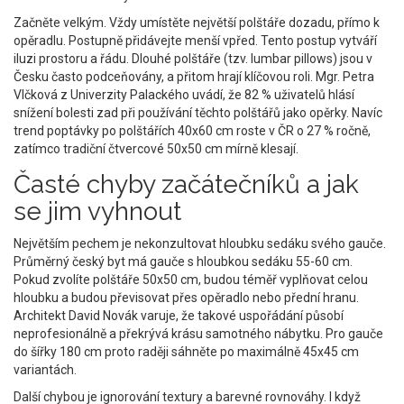
Začněte velkým. Vždy umístěte největší polštáře dozadu, přímo k
opěradlu. Postupně přidávejte menší vpřed. Tento postup vytváří
iluzi prostoru a řádu. Dlouhé polštáře (tzv. lumbar pillows) jsou v
Česku často podceňovány, a přitom hrají klíčovou roli. Mgr. Petra
Vlčková z Univerzity Palackého uvádí, že 82 % uživatelů hlásí
snížení bolesti zad při používání těchto polštářů jako opěrky. Navíc
trend poptávky po polštářích 40x60 cm roste v ČR o 27 % ročně,
zatímco tradiční čtvercové 50x50 cm mírně klesají.
Časté chyby začátečníků a jak
se jim vyhnout
Největším pechem je nekonzultovat hloubku sedáku svého gauče.
Průměrný český byt má gauče s hloubkou sedáku 55-60 cm.
Pokud zvolíte polštáře 50x50 cm, budou téměř vyplňovat celou
hloubku a budou převisovat přes opěradlo nebo přední hranu.
Architekt David Novák varuje, že takové uspořádání působí
neprofesionálně a překrývá krásu samotného nábytku. Pro gauče
do šířky 180 cm proto raději sáhněte po maximálně 45x45 cm
variantách.
Další chybou je ignorování textury a barevné rovnováhy. I když