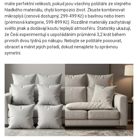
máte perfektní velikosti, pokud jsou všechny polštáře ze stejného
hladkého materiálu, chybí kompozici život. Zkuste kombinovat
mikroplyš (cenově dostupný, 299-499 Kč) s bavlnou nebo lnem
(prémiová kategorie, 599-899 Kč). Rozdílné materiály zachytávají
světlo jinak a dodávají koutu teplejší atmosféru. Statistiky ukazují,
že Češi experimentují s uspořádáním průměrně 3,2 krát během
prvních dvou týdnů po nákupu. Nebojte se polštáře posouvat,
obracet a měnit jejich pořadí, dokud nenajdete tu správnou
symetrii.