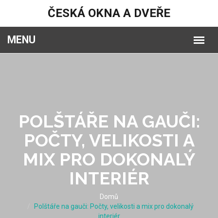
ČESKÁ OKNA A DVEŘE
POLŠTÁŘE NA GAUČI:
POČTY, VELIKOSTI A
MIX PRO DOKONALÝ
INTERIÉR
Domů
Polštáře na gauči: Počty, velikosti a mix pro dokonalý
interiér