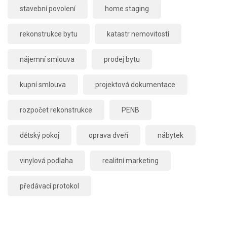
stavební povolení
home staging
rekonstrukce bytu
katastr nemovitostí
nájemní smlouva
prodej bytu
kupní smlouva
projektová dokumentace
rozpočet rekonstrukce
PENB
dětský pokoj
oprava dveří
nábytek
vinylová podlaha
realitní marketing
předávací protokol