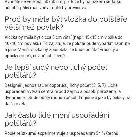
Vyhněte se velikosti 50x50 cm, protože by na úzkém sedátku
působili příliš masivně a mohli by převisovat.
Proč by měla být vložka do polštáře
větší než povlak?
Vložka by měla být o cca 5 cm větší (např. 45x45 cm vložka do
40x40 cm povlaku). To zajišťuje, že polštář bude vypadat napnutě
a plně. Menší vložka by způsobila, že bude polštář vrásčitý a
opticky menší, což působí levněji.
Je lepší sudý nebo lichý počet
polštářů?
Designéři jednoznačně doporučují lichý počet (3, 5, 7). Liché
uspořádání vytváří centrální bod zájmu a působí přirozeněji a
dynamičtěji. Sudé počty mohou působit rigidně a jako by čekaly na
další prvek.
Jak často lidé mění uspořádání
polštářů?
Podle průzkumů experimentuje s uspořádáním 54 % Čechů