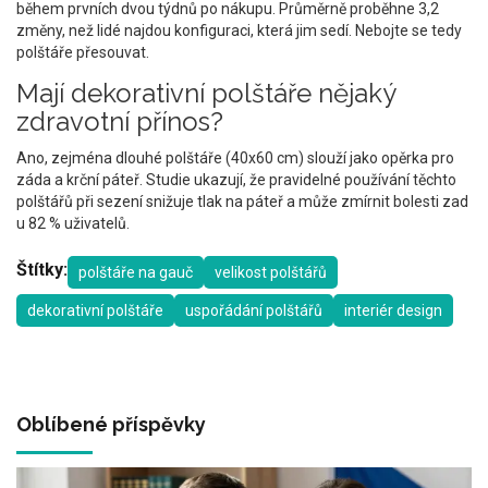
během prvních dvou týdnů po nákupu. Průměrně proběhne 3,2
změny, než lidé najdou konfiguraci, která jim sedí. Nebojte se tedy
polštáře přesouvat.
Mají dekorativní polštáře nějaký
zdravotní přínos?
Ano, zejména dlouhé polštáře (40x60 cm) slouží jako opěrka pro
záda a krční páteř. Studie ukazují, že pravidelné používání těchto
polštářů při sezení snižuje tlak na páteř a může zmírnit bolesti zad
u 82 % uživatelů.
Štítky:
polštáře na gauč
velikost polštářů
dekorativní polštáře
uspořádání polštářů
interiér design
Oblíbené příspěvky