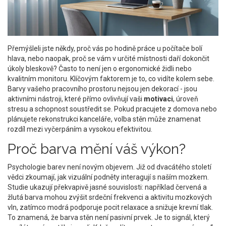
Přemýšleli jste někdy, proč vás po hodině práce u počítače bolí
hlava, nebo naopak, proč se vám v určité místnosti daří dokončit
úkoly bleskově? Často to není jen o ergonomické židli nebo
kvalitním monitoru. Klíčovým faktorem je to, co vidíte kolem sebe.
Barvy vašeho pracovního prostoru nejsou jen dekorací - jsou
aktivními nástroji, které přímo ovlivňují vaši
motivaci
, úroveň
stresu a schopnost soustředit se. Pokud pracujete z domova nebo
plánujete rekonstrukci kanceláře, volba stěn může znamenat
rozdíl mezi vyčerpáním a vysokou efektivitou.
Proč barva mění váš výkon?
Psychologie barev
není novým objevem. Již od dvacátého století
vědci zkoumají, jak vizuální podněty interagují s naším mozkem.
Studie ukazují překvapivě jasné souvislosti: například červená a
žlutá barva mohou zvýšit srdeční frekvenci a aktivitu mozkových
vln, zatímco modrá podporuje pocit relaxace a snižuje krevní tlak.
To znamená, že barva stěn není pasivní prvek. Je to signál, který