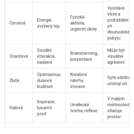
Vyvolává
stres a
Fyzická
Energie,
podráždění
Červená
aktivita,
zvýšený tep
při
urgentní úkoly
dlouhodobém
pobytu
Sociální
Může být
Brainstorming,
Oranžová
interakce,
vizuálně
prezentace
nadšení
agresivní
Optimismus,
Kreativní
Syté odstíny
Žlutá
duševní
návrhy,
unavují oči
buditost
inovace
V malých
Inspirace,
Umělecká
místnostech
Fialová
luxusrní
tvorba, reflexe
stlačuje
pocit
prostor