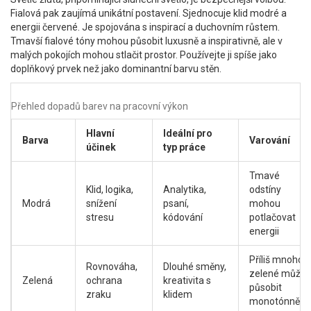
Fialová
pak zaujímá unikátní postavení. Sjednocuje klid modré a
energii červené. Je spojována s inspirací a duchovním růstem.
Tmavší fialové tóny mohou působit luxusně a inspirativně, ale v
malých pokojích mohou stlačit prostor. Používejte ji spíše jako
doplňkový prvek než jako dominantní barvu stěn.
Přehled dopadů barev na pracovní výkon
Hlavní
Ideální pro
Barva
Varování
účinek
typ práce
Tmavé
Klid, logika,
Analytika,
odstíny
Modrá
snížení
psaní,
mohou
stresu
kódování
potlačovat
energii
Příliš mnoho
Rovnováha,
Dlouhé směny,
zelené může
Zelená
ochrana
kreativita s
působit
zraku
klidem
monotónně