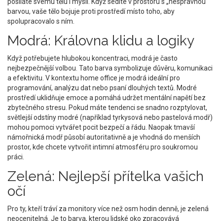
posíláte svému tělu i mysli. Když sedíte v prostoru s „nesprávnou“
barvou, vaše tělo bojuje proti prostředí místo toho, aby
spolupracovalo s ním.
Modrá: Královna klidu a logiky
Když potřebujete hlubokou
koncentraci
, modrá je často
nejbezpečnější volbou. Tato barva symbolizuje důvěru, komunikaci
a efektivitu. V kontextu home office je modrá ideální pro
programování, analýzu dat nebo psaní dlouhých textů. Modré
prostředí uklidňuje emoce a pomáhá udržet mentální napětí bez
zbytečného stresu. Pokud máte tendenci se snadno rozptylovat,
světlejší odstíny modré (například tyrkysová nebo pastelová modř)
mohou pomoci vytvářet pocit bezpečí a řádu. Naopak tmavší
námořnická modř působí autoritativně a je vhodná do menších
prostor, kde chcete vytvořit intimní atmosféru pro soukromou
práci.
Zelená: Nejlepší přítelka vašich
očí
Pro ty, kteří tráví za monitory více než osm hodin denně, je
zelená
neocenitelná. Je to barva, kterou lidské oko zpracovává