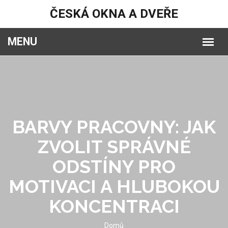
ČESKÁ OKNA A DVEŘE
BARVY PRACOVNY: JAK
ZVOLIT SPRÁVNÉ
ODSTÍNY PRO
MOTIVACI A HLUBOKOU
KONCENTRACI
Domů