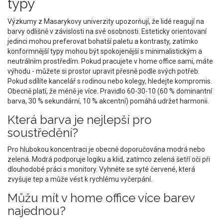
typy
Výzkumy z Masarykovy univerzity upozorňují, že lidé reagují na
barvy odlišně v závislosti na své osobnosti. Esteticky orientovaní
jedinci mohou preferovat bohatší paletu a kontrasty, zatímko
konformnější typy mohou být spokojenější s minimalistickým a
neutrálním prostředím. Pokud pracujete v home office sami, máte
výhodu - můžete si prostor upravit přesně podle svých potřeb.
Pokud sdílíte kancelář s rodinou nebo kolegy, hledejte kompromis.
Obecně platí, že méně je více. Pravidlo 60-30-10 (60 % dominantní
barva, 30 % sekundární, 10 % akcentní) pomáhá udržet harmonii.
Která barva je nejlepší pro
soustředění?
Pro hlubokou koncentraci je obecně doporučována modrá nebo
zelená. Modrá podporuje logiku a klid, zatímco zelená šetří oči při
dlouhodobé práci s monitory. Vyhněte se syté červené, která
zvyšuje tep a může vést k rychlému vyčerpání.
Můžu mít v home office více barev
najednou?