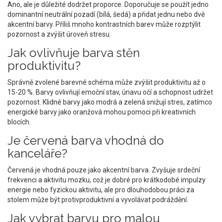
Ano, ale je důležité dodržet proporce. Doporučuje se použít jedno
dominantní neutrální pozadí (bílá, šedá) a přidat jednu nebo dvě
akcentní barvy. Příliš mnoho kontrastních barev může rozptýlit
pozornost a zvýšit úroveň stresu.
Jak ovlivňuje barva stěn
produktivitu?
Správně zvolené barevné schéma může zvýšit produktivitu až o
15-20 %. Barvy ovlivňují emoční stav, únavu očí a schopnost udržet
pozornost. Klidné barvy jako modrá a zelená snižují stres, zatímco
energické barvy jako oranžová mohou pomoci při kreativních
blocích.
Je červená barva vhodná do
kanceláře?
Červená je vhodná pouze jako akcentní barva. Zvyšuje srdeční
frekvenci a aktivitu mozku, což je dobré pro krátkodobé impulzy
energie nebo fyzickou aktivitu, ale pro dlouhodobou práci za
stolem může být protivproduktivní a vyvolávat podráždění.
Jak vybrat barvu pro malou