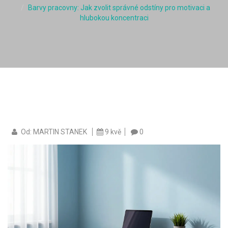
Barvy pracovny: Jak zvolit správné odstíny pro motivaci a
hlubokou koncentraci
Od: MARTIN STANEK
9 kvě
0