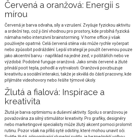
Červená a oranžová: Energii s
mírou
Červená
je barva odvaha, síly a vzrušení. Zvyšuje fyzickou aktivitu
a srdeční tep, což ji činí vhodnou pro prostory, kde probíhá fyzická
námaha nebo intenzivní brainstorming. V home office ji však
používejte opatrně. Celá červená stěna vás může rychle vyčerpat
nebo způsobit podráždění. Lepší strategií je použít červenou pouze
jako akcentní barvu - například na jedné zeď, v polštářích nebo ve
výzdobě. Podobně funguje
oranžová
. Jako směs červené a žluté
přináší pocit tepla, pohodlí a vytrvalosti. Oranžová povzbuzuje
kreativitu a sociální interakci, takže je skvělá do částí pracovny, kde
přijímáte videohovory nebo řešíte týmové úkoly.
Žlutá a fialová: Inspirace a
kreativita
Žlutá
je barva optimismu a duševní aktivity. Spolu s oranžovou je
považována za silný stimulátor kreativity. Pro grafiky, designéry
nebo marketingové specialisty může žlutý akcent pomoci prolomit
rutinu. Pozor však na příliš syté odstíny, které mohou unavit oči.
Světle žlutá, připomínající sluneční světlo, je bezpečnější volbou.