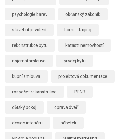
psychologie barev
občanský zákoník
stavební povolení
home staging
rekonstrukce bytu
katastr nemovitostí
nájemní smlouva
prodej bytu
kupní smlouva
projektová dokumentace
rozpočet rekonstrukce
PENB
dětský pokoj
oprava dveří
design interiéru
nábytek
vinylová podlaha
realitní marketing