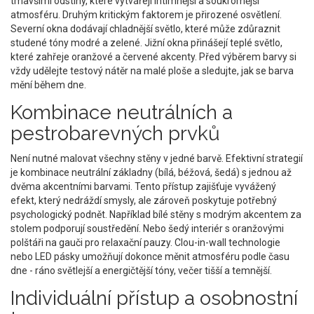
tmavšími odstíny, které vytvářejí intimnější a soukromější
atmosféru. Druhým kritickým faktorem je přirozené osvětlení.
Severní okna dodávají chladnější světlo, které může zdůraznit
studené tóny modré a zelené. Jižní okna přinášejí teplé světlo,
které zahřeje oranžové a červené akcenty. Před výběrem barvy si
vždy udělejte testový nátěr na malé ploše a sledujte, jak se barva
mění během dne.
Kombinace neutrálních a
pestrobarevných prvků
Není nutné malovat všechny stěny v jedné barvě. Efektivní strategií
je kombinace neutrální základny (bílá, béžová, šedá) s jednou až
dvěma akcentními barvami. Tento přístup zajišťuje vyvážený
efekt, který nedráždí smysly, ale zároveň poskytuje potřebný
psychologický podnět. Například bílé stěny s modrým akcentem za
stolem podporují soustředění. Nebo šedý interiér s oranžovými
polštáři na gauči pro relaxační pauzy. Clou-in-wall technologie
nebo LED pásky umožňují dokonce měnit atmosféru podle času
dne - ráno světlejší a energičtější tóny, večer tišší a temnější.
Individuální přístup a osobnostní