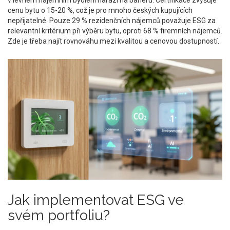
v levném nájemním bydlení narazí na bariéru. Certifikace zvyšuje
cenu bytu o 15-20 %, což je pro mnoho českých kupujících
nepřijatelné. Pouze 29 % rezidenčních nájemců považuje ESG za
relevantní kritérium při výběru bytu, oproti 68 % firemních nájemců.
Zde je třeba najít rovnováhu mezi kvalitou a cenovou dostupností.
Jak implementovat ESG ve
svém portfoliu?