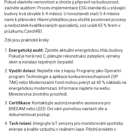
Pokud vlastníte nemovitost a chcete ji připravit na budoucnost,
začněte auditom. Proces implementace ESG standardů u stávající
budovy trvá obvykle 6-9 měsíců. U novostaveb stačí 3-4 měsíce
navíc k plánování. Hlavní překážkou jsou složité povolovací procesy
a nedostatek kvalifikovaných specialistů, což uvádí 65 % firem v
průzkumu CzechREI.
Zde jsou praktické kroky:
Energetický audit:
Zjistěte aktuální energetickou třídu budovy.
Pokud je horší než C, plánujte rekonstrukci zateplení, výměny
oken a instalaci tepelných čerpadel.
Využití dotací:
Neplaťte vše z kapsy. Programy jako Operační
program Technologie a aplikace konkurenceschopnosti (OP
TAK) nebo Modernizační fond mohou pokrýt až 40 % nákladů na
energetickou modernizaci. Informace najdete na webu
Ministerstva životního prostředí.
Certifikace:
Kontaktujte autorizovaného assessora pro
BREEAM nebo LEED. Oni vám pomohou nastavit cíle a
dokumentovat postup.
Tech řešení:
Integrujte IoT senzory pro monitorování spotřeby
energie a kvality vzduchu v reálném čase. Pilotní projekty v