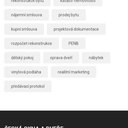
rekonstrukce bytu
katastr nemovitostí
nájemní smlouva
prodej bytu
kupní smlouva
projektová dokumentace
rozpočet rekonstrukce
PENB
dětský pokoj
oprava dveří
nábytek
vinylová podlaha
realitní marketing
předávací protokol