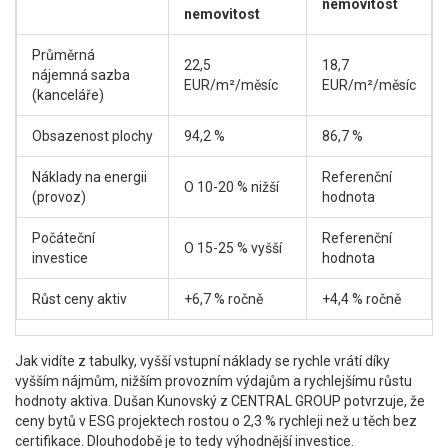
nemovitost
nemovitost
Průměrná
22,5
18,7
nájemná sazba
EUR/m²/měsíc
EUR/m²/měsíc
(kanceláře)
Obsazenost plochy
94,2 %
86,7 %
Náklady na energii
Referenční
O 10-20 % nižší
(provoz)
hodnota
Počáteční
Referenční
O 15-25 % vyšší
investice
hodnota
Růst ceny aktiv
+6,7 % ročně
+4,4 % ročně
Jak vidíte z tabulky, vyšší vstupní náklady se rychle vrátí díky
vyšším nájmům, nižším provozním výdajům a rychlejšímu růstu
hodnoty aktiva. Dušan Kunovský z CENTRAL GROUP potvrzuje, že
ceny bytů v ESG projektech rostou o 2,3 % rychleji než u těch bez
certifikace. Dlouhodobě je to tedy výhodnější investice.