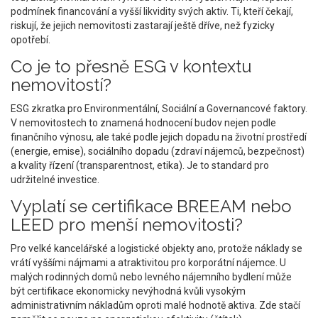
podmínek financování a vyšší likvidity svých aktiv. Ti, kteří čekají,
riskují, že jejich nemovitosti zastarají ještě dříve, než fyzicky
opotřebí.
Co je to přesně ESG v kontextu
nemovitostí?
ESG zkratka pro Environmentální, Sociální a Governancové faktory.
V nemovitostech to znamená hodnocení budov nejen podle
finančního výnosu, ale také podle jejich dopadu na životní prostředí
(energie, emise), sociálního dopadu (zdraví nájemců, bezpečnost)
a kvality řízení (transparentnost, etika). Je to standard pro
udržitelné investice.
Vyplatí se certifikace BREEAM nebo
LEED pro menší nemovitosti?
Pro velké kancelářské a logistické objekty ano, protože náklady se
vrátí vyššími nájmami a atraktivitou pro korporátní nájemce. U
malých rodinných domů nebo levného nájemního bydlení může
být certifikace ekonomicky nevýhodná kvůli vysokým
administrativním nákladům oproti malé hodnotě aktiva. Zde stačí