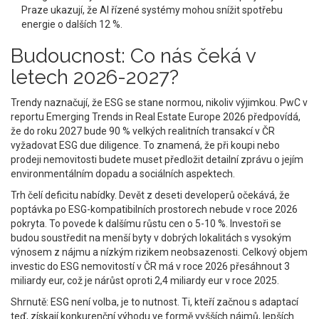
Praze ukazují, že AI řízené systémy mohou snížit spotřebu
energie o dalších 12 %.
Budoucnost: Co nás čeká v
letech 2026-2027?
Trendy naznačují, že ESG se stane normou, nikoliv výjimkou. PwC v
reportu Emerging Trends in Real Estate Europe 2026 předpovídá,
že do roku 2027 bude 90 % velkých realitních transakcí v ČR
vyžadovat ESG due diligence. To znamená, že při koupi nebo
prodeji nemovitosti budete muset předložit detailní zprávu o jejím
environmentálním dopadu a sociálních aspektech.
Trh čelí deficitu nabídky. Devět z deseti developerů očekává, že
poptávka po ESG-kompatibilních prostorech nebude v roce 2026
pokryta. To povede k dalšímu růstu cen o 5-10 %. Investoři se
budou soustředit na menší byty v dobrých lokalitách s vysokým
výnosem z nájmu a nízkým rizikem neobsazenosti. Celkový objem
investic do ESG nemovitostí v ČR má v roce 2026 přesáhnout 3
miliardy eur, což je nárůst oproti 2,4 miliardy eur v roce 2025.
Shrnutě: ESG není volba, je to nutnost. Ti, kteří začnou s adaptací
teď, získají konkurenční výhodu ve formě vyšších nájmů, lepších