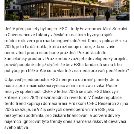
Ještě před pár lety byl pojem
ESG
- tedy Environmentální, Sociální
a Governancové faktory
v českém realitním byznysu spíše
módním slovem pro marketingové oddělení. Dnes, v polovině roku
2026, je to tvrdá realita, která rozhoduje o tom, zda se vaše
nemovitost prodá nebo bude prázdná. Pokud vlastníte
kancelářský prostor v Praze nebo zvažujete developerský projekt,
pravděpodobně jste již slyšeli, že bez ESG standardů se na trhu
pohybuji jen těžko. Ale co to vlastně znamená pro vaši peněženku?
Odpověď je jednoduchá: ESG není jen o ochraně planety. Je to
nástroj pro maximalizaci výnosu a minimalizaci rizika. Podle
analýzy společnosti CBRE z ledna 2025 se stalo ESG klíčovým
kritériem pro 78 % mezinárodních investorů. V České republice
tento trend kopírují i domácí hráči. Průzkum CEEC Research z října
2025 ukazuje, že 92 % českých developerů vnímá ESG jako
nezbytnou podmínku pro získání financování a udržení důvěry
nájemců. Ignorovat tyto trendy dnes znamená riskovat devalvaci
svého aktiva.