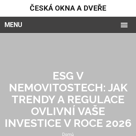
ČESKÁ OKNA A DVEŘE
ESG V
NEMOVITOSTECH: JAK
TRENDY A REGULACE
OVLIVNÍ VAŠE
INVESTICE V ROCE 2026
Domů