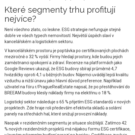
Které segmenty trhu profitují
nejvíce?
Není všechno zlato, co leskne. ESG strategie nefunguje stejně
dobře ve všech typech nemovitostí. Největší úspěch slaví v
kancelářském a logistickém sektoru.
V kancelářském prostoru je poptávka po certifikovaných plochách
meziročně o 32 % vyšší. Firmy hledají prostory, kde budou jejich
zaměstnanci spokojení a zdraví. Recenze na platformách jako
Google Reviews ukazují, že ESG budovy sbírají průměrně 4,7
hvězdičky oproti 4,1 u běžných budov. Nájemci uvádějí lepší kvalitu
vzduchu a nižší únavu jako hlavní důvod preference. Například
uživatel na fóru r/PragueRealEstate napsal, že po přestěhování do
BREEAM budovy klesly náklady firmy na elektřinu o 18 %.
Logistický sektor následuje s 65 % přijetím ESG standardů v nových
projektech. Zde hraje roli především efektivita skladů a solární
panely na střechách hal, které snižují provozní náklady.
Naopak v rezidenčním segmentu je situace složitější. Zatímco 42
% nových rezidenčních projektů má nějakou formu ESG certifikace,