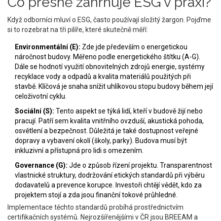
Co přesně zahrnuje ESG v praxi?
Když odborníci mluví o ESG, často používají složitý žargon. Pojďme
si to rozebrat na tři pilíře, které skutečně měří:
Environmentální (E):
Zde jde především o energetickou
náročnost budovy. Měřeno podle energetického štítku (A-G).
Dále se hodnotí využití obnovitelných zdrojů energie, systémy
recyklace vody a odpadů a kvalita materiálů použitých při
stavbě. Klíčová je snaha snížit uhlíkovou stopu budovy během její
celoživotní cyklu.
Sociální (S):
Tento aspekt se týká lidí, kteří v budově žijí nebo
pracují. Patří sem kvalita vnitřního ovzduší, akustická pohoda,
osvětlení a bezpečnost. Důležitá je také dostupnost veřejné
dopravy a vybavení okolí (školy, parky). Budova musí být
inkluzivní a přístupná pro lidi s omezením.
Governance (G):
Jde o způsob řízení projektu. Transparentnost
vlastnické struktury, dodržování etických standardů při výběru
dodavatelů a prevence korupce. Investoři chtějí vědět, kdo za
projektem stojí a zda jsou finanční tokové průhledné.
Implementace těchto standardů probíhá prostřednictvím
certifikačních systémů. Nejrozšířenějšími v ČR jsou
BREEAM
a