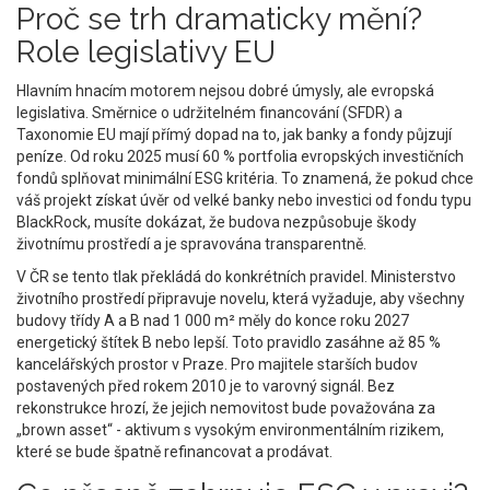
Proč se trh dramaticky mění?
Role legislativy EU
Hlavním hnacím motorem nejsou dobré úmysly, ale evropská
legislativa. Směrnice o udržitelném financování (SFDR) a
Taxonomie EU mají přímý dopad na to, jak banky a fondy půjzují
peníze. Od roku 2025 musí 60 % portfolia evropských investičních
fondů splňovat minimální ESG kritéria. To znamená, že pokud chce
váš projekt získat úvěr od velké banky nebo investici od fondu typu
BlackRock, musíte dokázat, že budova nezpůsobuje škody
životnímu prostředí a je spravována transparentně.
V ČR se tento tlak překládá do konkrétních pravidel. Ministerstvo
životního prostředí připravuje novelu, která vyžaduje, aby všechny
budovy třídy A a B nad 1 000 m² měly do konce roku 2027
energetický štítek B nebo lepší. Toto pravidlo zasáhne až 85 %
kancelářských prostor v Praze. Pro majitele starších budov
postavených před rokem 2010 je to varovný signál. Bez
rekonstrukce hrozí, že jejich nemovitost bude považována za
„brown asset“ - aktivum s vysokým environmentálním rizikem,
které se bude špatně refinancovat a prodávat.