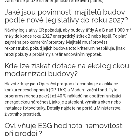
zaměřit se pouze na energetickou efektivitu (štítek).
Jaké jsou povinnosti majitelů budov
podle nové legislativy do roku 2027?
Návrhy legislativy ČR požadují, aby budovy třídy A a B nad 1 000 m²
měly do konce roku 2027 energetický štítek B nebo lepší. To platí
zejména pro komerční prostory. Majitelé musí provést
rekonstrukci, pokud jejich budova toto kritérium nesplňuje, jinak
hrozí pokuty a problémy s refinancováním hypoték.
Kde lze získat dotace na ekologickou
modernizaci budovy?
Hlavní zdroje jsou Operační program Technologie a aplikace
konkurenceschopnosti (OP TAK) a Modernizační fond. Tyto
programy mohou pokrýt až 40 % nákladů na opatření snižující
energetickou náročnost, jako je zateplení, výměna oken nebo
instalace fotovoltaiky. Detaily najdete na portálu Ministerstva
životního prostředí.
Ovlivňuje ESG hodnota nemovitosti
při prodeji?