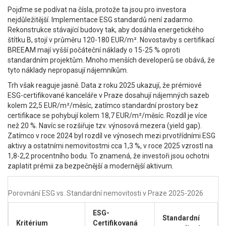
Pojďme se podívat na čísla, protože ta jsou pro investora
nejdůležitější. Implementace ESG standardů není zadarmo.
Rekonstrukce stávající budovy tak, aby dosáhla energetického
štítku B, stojí v průměru 120-180 EUR/m². Novostavby s certifikací
BREEAM mají vyšší počáteční náklady o 15-25 % oproti
standardním projektům. Mnoho menších developerů se obává, že
tyto náklady nepropasují nájemníkům.
Trh však reaguje jasně. Data z roku 2025 ukazují, že prémiové
ESG-certifikované kanceláře v Praze dosahují nájemných sazeb
kolem 22,5 EUR/m²/měsíc, zatímco standardní prostory bez
certifikace se pohybují kolem 18,7 EUR/m²/měsíc. Rozdíl je více
než 20 %. Navíc se rozšiřuje tzv. výnosová mezera (yield gap).
Zatímco v roce 2024 byl rozdíl ve výnosech mezi prvotřídními ESG
aktivy a ostatními nemovitostmi cca 1,3 %, v roce 2025 vzrostl na
1,8-2,2 procentního bodu. To znamená, že investoři jsou ochotni
zaplatit prémii za bezpečnější a modernější aktivum.
Porovnání ESG vs. Standardní nemovitosti v Praze 2025-2026
ESG-
Standardní
Kritérium
Certifikovaná