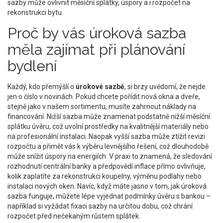
sazby může ovlivnit měsíční splátky, úspory a i rozpočet na
rekonstrukci bytu.
Proč by vás úroková sazba
měla zajímat při plánování
bydlení
Každý, kdo přemýšlí o
úrokové sazbě
, si brzy uvědomí, že nejde
jen o číslo v novinách. Pokud chcete pořídit nová okna a dveře,
stejně jako v našem sortimentu, musíte zahrnout náklady na
financování. Nižší sazba může znamenat podstatně nižší měsíční
splátku úvěru, což uvolní prostředky na kvalitnější materiály nebo
na profesionální instalaci. Naopak vyšší sazba může ztížit revizi
rozpočtu a přimět vás k výběru levnějšího řešení, což dlouhodobě
může snížit úspory na energiích. V praxi to znamená, že sledování
rozhodnutí centrální banky a předpovědí inflace přímo ovlivňuje,
kolik zaplatíte za rekonstrukci koupelny, výměnu podlahy nebo
instalaci nových oken. Navíc, když máte jasno v tom, jak úroková
sazba funguje, můžete lépe vyjednat podmínky úvěru s bankou –
například si vyžádat fixaci sazby na určitou dobu, což chrání
rozpočet před nečekaným růstem splátek.