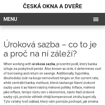
ČESKÁ OKNA A DVEŘE
Úroková sazba – co to je
a proč na ní záleží?
When working with
úroková sazba
,
procentní podíl, který banka
účtuje za poskytnutí peněz
. Also known as
úrok
, it determines cost
of borrowing and return on savings. Additionally,
hypotéka
,
dlouhodobý úvěr na koupi nemovitosti
hinges on the current rate,
while
centrální banka
,
instituce, která nastavuje hlavní úrokové
sazby
uses it as hlavní nástroj měnové politiky. Inflace, měřená
jako
inflace
,
tempo růstu cen v ekonomice
, často tlačí úrokové
sazby výš, protože věřitelé chtějí kompenzovat ztrátu kupní síly.
Tyto vztahy tvoří základ, který vám pomůže pochopit, jak změna