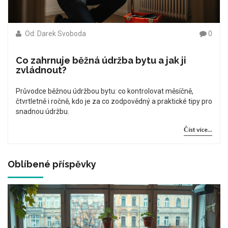
Od: Darek Svoboda
0
Co zahrnuje běžná údržba bytu a jak ji
zvládnout?
Průvodce běžnou údržbou bytu: co kontrolovat měsíčně,
čtvrtletně i ročně, kdo je za co zodpovědný a praktické tipy pro
snadnou údržbu.
Číst více...
Oblíbené příspěvky