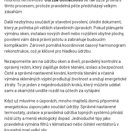
hodnotu nemovitosti.
Údržba domácnosti
se tak úzce prolíná s
tímto procesem, protože pravidelná péče předcházejí velkým
zásahům.
Další nezbytnou součástí je
stavební povolení
,
úřední dokument,
který je potřeba při větších stavebních úpravách
. Pokud plánujete
výměnu oken, instalaci nových dveří nebo rozšíření obytné plochy,
povolení vám dává právní jistotu a zabraňuje budoucím
komplikacím. Zároveň pomáhá koordinovat časový harmonogram
rekonstrukce, což je klíčové pro hladkou údržbu.
Nezapomeňte ani na
údržbu oken a dveří
,
pravidelný kontrolní a
opravný režim, který zajišťuje dobré těsnění, izolaci a bezpečnost
.
Čisté a správně nastavené kování, kontrola těsnění a včasná
výměna skleněných výplní prodlužují životnost a snižují energetické
ztráty. To je jeden z nejjednodušších kroků, který můžete udělat
sami a okamžitě uvidíte rozdíl na účtech za vytápění.
Když už mluvíme o úsporách, mnoho majitelů domů připomíná
energetickou úsporu
jako součást údržby. Správně nastavené
termostaty, izolace a pravidelná údržba topných systémů přináší
nižší účty a menší ekologický dopad. Jednoduché tipy jako
pravidelná výměna filtrů v klimatizaci nebo čištění ventilátorů v
koupelně mají velký vliv.