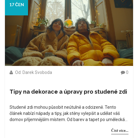
17 ČEN
Od: Darek Svoboda
0
Tipy na dekorace a úpravy pro studené zdi
Studené zdi mohou působit neútulně a odcizeně. Tento
článek nabízí nápady a tipy, jak stěny vylepšit a udělat váš
domov příjemnějším místem. Od barev a tapet po umělecká
díla a textilie, dozvíte se, jak dodat interiéru teplo a osobitost.
Číst více...