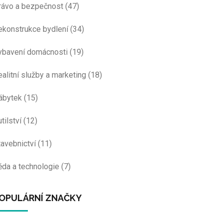
rávo a bezpečnost
(47)
ekonstrukce bydlení
(34)
ybavení domácnosti
(19)
ealitní služby a marketing
(18)
ábytek
(15)
tilství
(12)
tavebnictví
(11)
ěda a technologie
(7)
OPULÁRNÍ ZNAČKY