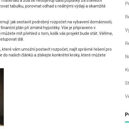
y materiálu a zda se neobjevují další poplatky za stavební
P
ovat tabulku, porovnat odhad s reálnými výdaji a okamžitě
R
hrnují: jak sestavit podrobný rozpočet na vybavení domácnosti,
finanční plán při změně hypotéky. Vše je připraveno v
V
 můžete mít přehled o tom, kolik vás projekt bude stát. Věříme,
ostupovat dál.
R
 které vám umožní postavit rozpočet, najít správné řešení pro
 do našich článků a získejte konkrétní kroky, které můžete
N
Ku
S
V
P