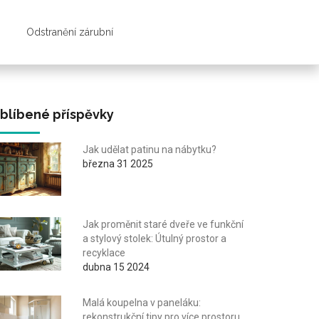
Odstranění zárubní
blíbené příspěvky
Jak udělat patinu na nábytku?
března 31 2025
Jak proměnit staré dveře ve funkční
a stylový stolek: Útulný prostor a
recyklace
dubna 15 2024
Malá koupelna v paneláku:
rekonstrukční tipy pro více prostoru