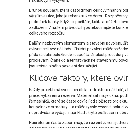
nákladovým výkyvům.
Druhou součástí, která často změní celkový finanční ob
větší investice, jako je rekonstrukce domu
.
Rozpočet vyž
podmínek banky. Když si spočítáte, kolik si můžete dovol
zadlužení. V našem průvodci hypotékou najdete konkrétn
celkového rozpočtu.
Dalším nezbytným elementem je
stavební povolení
,
úř
ovlivnit celkové náklady
.
. Získání povolení může vyžado
přidává další položku do rozpočtu. Znalost procedury
prodlevám. Článek o alternativách ke stavebnímu povole
jsou místo plného povolení dostačující.
Klíčové faktory, které ovl
Každý projekt má svou specifickou strukturu nákladů, ale
práce, vybavení a rezerva. Materiál zahrnuje okna, podl
řemeslníků, které se často odvíjejí od složitosti projekt
koupelnové armatury – a může rychle vycenit, pokud zvol
nepředvídané výdaje, například skryté poškození nebo 
Naši čtenáři často zapomínají, že
rozpočet
není jednor