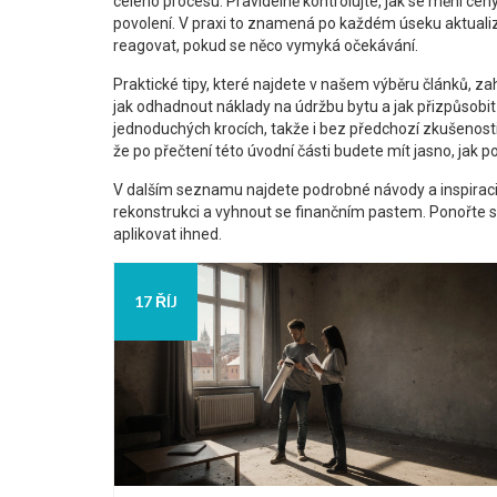
celého procesu. Pravidelně kontrolujte, jak se mění cen
povolení. V praxi to znamená po každém úseku aktualiz
reagovat, pokud se něco vymyká očekávání.
Praktické tipy, které najdete v našem výběru článků, za
jak odhadnout náklady na údržbu bytu a jak přizpůsobit 
jednoduchých krocích, takže i bez předchozí zkušenosti
že po přečtení této úvodní části budete mít jasno, jak p
V dalším seznamu najdete podrobné návody a inspiraci,
rekonstrukci a vyhnout se finančním pastem. Ponořte se
aplikovat ihned.
17 ŘÍJ