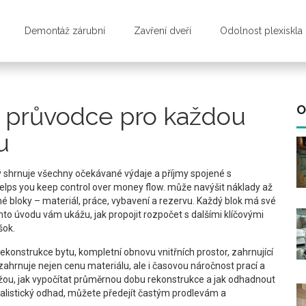
Demontáž zárubní
Zavření dveří
Odolnost plexiskla
ý průvodce pro každou
O
u
rý shrnuje všechny očekávané výdaje a příjmy spojené s
 helps you keep control over money flow.
může navýšit náklady až
sné bloky – materiál, práce, vybavení a rezervu. Každý blok má své
omto úvodu vám ukážu, jak propojit rozpočet s dalšími klíčovými
šok.
rekonstrukce bytu
,
kompletní obnovu vnitřních prostor, zahrnující
ahrnuje nejen cenu materiálu, ale i časovou náročnost prací a
ou, jak vypočítat průměrnou dobu rekonstrukce a jak odhadnout
ealistický odhad, můžete předejít častým prodlevám a