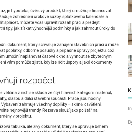
raz, je
hypotéka
,
úvěrový produkt, který umožňuje financovat
aduje zohlednění úrokové sazby, splátkového kalendáře a
it splácet, můžete včas upravit rozsah prací a předejít
í tipy, jak získat výhodnější podmínky a jak zahrnout úroky do
ední dokument, který schvaluje zahájení stavebních prací a může
vat poplatky, odborné posudky a případné úpravy projektu, což
 vám umožní naplánovat časové okno a vyhnout se zbytečným
ní vám pomůže zjistit, kdy lze řídit úspory a jaké dokumenty
ivňují rozpočet
K
 většina z nich se skládá ze čtyř hlavních kategorií: materiál,
ahy, dlažbu a další stavební součásti. Práce jsou hodiny
u. Vybavení zahrnuje všechny doplňky – skříně, osvětlení,
I
íte nejnovější trendy. Rezerva slouží jako polštář na
změny v projektu.
B
ázová tabulka, ale živý dokument, který se upravuje během