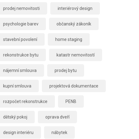
prodej nemovitosti
interiérový design
psychologie barev
občanský zákoník
stavební povolení
home staging
rekonstrukce bytu
katastr nemovitostí
nájemní smlouva
prodej bytu
kupní smlouva
projektová dokumentace
rozpočet rekonstrukce
PENB
dětský pokoj
oprava dveří
design interiéru
nábytek