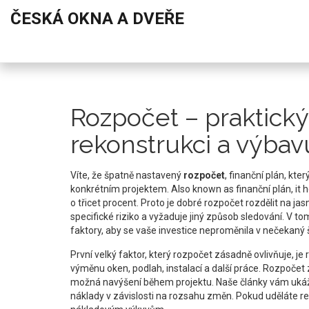
ČESKÁ OKNA A DVEŘE
Rozpočet – praktick
rekonstrukci a výbav
Víte, že špatně nastavený
rozpočet
,
finanční plán, kte
konkrétním projektem
. Also known as
finanční plán
, it
o třicet procent. Proto je dobré rozpočet rozdělit na ja
specifické riziko a vyžaduje jiný způsob sledování. V t
faktory, aby se vaše investice neproměnila v nečekaný 
První velký faktor, který rozpočet zásadně ovlivňuje, je
výměnu oken, podlah, instalací a další práce
.
Rozpočet z
možná navýšení během projektu. Naše články vám ukáž
náklady v závislosti na rozsahu změn. Pokud uděláte r