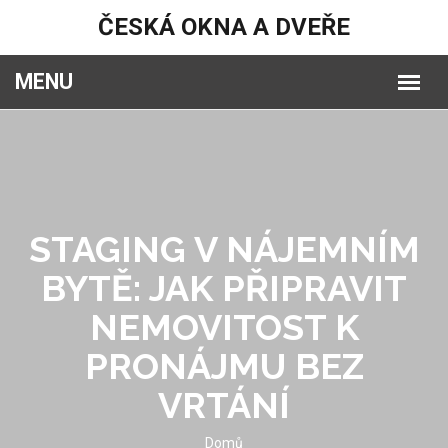
ČESKÁ OKNA A DVEŘE
STAGING V NÁJEMNÍM
BYTĚ: JAK PŘIPRAVIT
NEMOVITOST K
PRONÁJMU BEZ
VRTÁNÍ
Domů