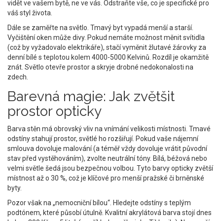
vidět ve vašem bytě, ne ve vás. Odstraňte vše, co je specifické pro
váš styl života.
Dále se zaměřte na světlo. Tmavý byt vypadá menší a starší.
Vyčištění oken může divy. Pokud nemáte možnost měnit svítidla
(což by vyžadovalo elektrikáře), stačí vyměnit žlutavé žárovky za
denní bílé s teplotou kolem 4000-5000 Kelvinů. Rozdíl je okamžitě
znát. Světlo otevře prostor a skryje drobné nedokonalosti na
zdech.
Barevná magie: Jak zvětšit
prostor opticky
Barva stěn má obrovský vliv na vnímání velikosti místnosti. Tmavé
odstíny stahují prostor, světlé ho rozšiřují. Pokud vaše nájemní
smlouva dovoluje malování (a téměř vždy dovoluje vrátit původní
stav před vystěhováním), zvolte neutrální tóny. Bílá, béžová nebo
velmi světle šedá jsou bezpečnou volbou. Tyto barvy opticky zvětší
místnost až o 30 %, což je klíčové pro menší pražské či brněnské
byty.
Pozor však na „nemocniční bílou“. Hledejte odstíny s teplým
podtónem, které působí útulně. Kvalitní akrylátová barva stojí dnes