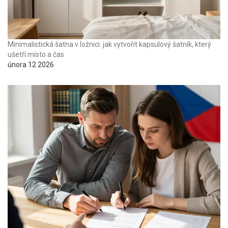
Minimalistická šatna v ložnici: jak vytvořit kapsulový šatník, který
ušetří místo a čas
února 12 2026