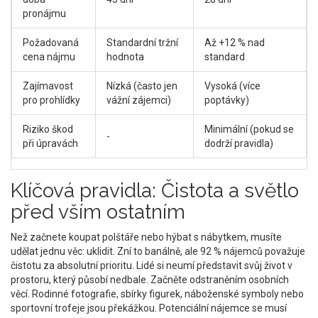
pronájmu
Požadovaná
Standardní tržní
Až +12 % nad
cena nájmu
hodnota
standard
Zajímavost
Nízká (často jen
Vysoká (více
pro prohlídky
vážní zájemci)
poptávky)
Riziko škod
Minimální (pokud se
-
při úpravách
dodrží pravidla)
Klíčová pravidla: Čistota a světlo
před vším ostatním
Než začnete koupat polštáře nebo hýbat s nábytkem, musíte
udělat jednu věc: uklidit. Zní to banálně, ale 92 % nájemců považuje
čistotu za absolutní prioritu. Lidé si neumí představit svůj život v
prostoru, který působí nedbale. Začněte odstraněním osobních
věcí. Rodinné fotografie, sbírky figurek, náboženské symboly nebo
sportovní trofeje jsou překážkou. Potenciální nájemce se musí