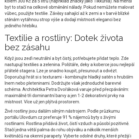
kolem 300 Kč za 5 litrů (například značky jako Tikkurila). Na menší
byt to stačí na celkové obměnění nálady. Pokud nemůžete malovat
vůbec, použijte textilie. Závěsy sahající až k zemi a v barvě blízké
stěnám vytáhnou strop výše a dodají místnosti eleganci bez
jediného hřebíku.
Textilie a rostliny: Dotek života
bez zásahu
Když jsou zeďi neutrální a byt čistý, potřebujete přidat teplo. Zde
nastupují textilies a zelenina. Polštáře, deky a koberce jsou nejlepší
přátelé stagera. Lze je snadno koupit, přesunout a odvézt.
Doporučuji hrát si s texturami - kombinujte hladký satén s hrubším
lnem nebo pleteninami. Dodržujte však jednoduché barevné
schéma. Architektka Petra Dvořáková varuje před přecpáváním:
maximálně tři dominantní barvy a jen 1-2 dekorativní prvky na
místnost. Více už jen plýtvá prostorem.
Živé rostliny jsou dalším silným nástrojem. Podle průzkumu
portálu Ulovdum.cz preferuje 91 % nájemců byty s živými
rostlinami. Rostlina přidává život, čistí vzduch a působí pozitivně.
Stačí jedna větší palma do rohu obýváku a několik menších
květináčů na okenní parapety. Vyberte odolné druhy, které přežijí i