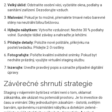
Velký úklid:
Odstraňte osobní věci, vyčistěte okna, podlahy a
sanitární zařízení. Dezodorujte vzduch.
Malování:
Pokud je to možné, přemalete tmavé nebo barevné
stěny na neutrální bílou/béžovou.
Hýbejte nábytkem:
Vytvořte vzdušnost. Nechte 30 % podlahy
volné. Sundejte těžké závěsy a nahraďte je lehčími.
Přidejte detaily:
Položte nové polštáře, přikrývku na
postel/sedačku. Přidejte 2-3 rostliny.
Fotografujte:
Pořiďte kvalitní světelné snímky. Pokud byt
necháte prázdný, využijte virtuální staging službu.
Inzerujte:
Uveďte pravdivý popis a označte případné digitální
úpravy.
Závěrečné shrnutí strategie
Staging v nájemním bytě bez vrtání není o tom, oklamat
zákazníka, ale ukázat mu potenciál prostoru. Je to investice do
času a vnímání. Díky jednoduchým zásahům - čistotě, světlým
barvám, správnému rozmístění nábytku a dotekům zeleně -