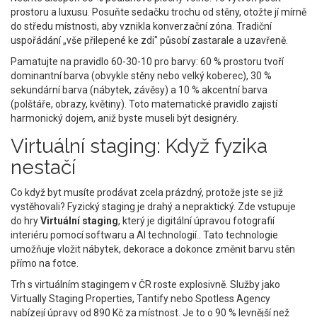
prostoru a luxusu. Posuňte sedačku trochu od stěny, otožte jí mírně
do středu místnosti, aby vznikla konverzační zóna. Tradiční
uspořádání „vše přilepené ke zdi" působí zastarale a uzavřeně.
Pamatujte na pravidlo 60-30-10 pro barvy: 60 % prostoru tvoří
dominantní barva (obvykle stěny nebo velký koberec), 30 %
sekundární barva (nábytek, závěsy) a 10 % akcentní barva
(polštáře, obrazy, květiny). Toto matematické pravidlo zajistí
harmonický dojem, aniž byste museli být designéry.
Virtuální staging: Když fyzika
nestačí
Co když byt musíte prodávat zcela prázdný, protože jste se již
vystěhovali? Fyzický staging je drahý a nepraktický. Zde vstupuje
do hry
Virtuální staging
, který je
digitální úpravou fotografií
interiéru pomocí softwaru a AI technologií
.
. Tato technologie
umožňuje vložit nábytek, dekorace a dokonce změnit barvu stěn
přímo na fotce.
Trh s virtuálním stagingem v ČR roste explosivně. Služby jako
Virtually Staging Properties, Tantify nebo Spotless Agency
nabízejí úpravy od 890 Kč za místnost. Je to o 90 % levnější než