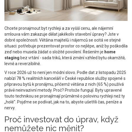
Chcete pronajmout byt rychleji a za vyšší cenu, ale nájemní
smlouva vám zakazuje dělat jakékoliv stavební úpravy? Jste v
dobré společnosti. Většina majitelů i nájemců se ocitá ve stejné
situaci: potřebuje prezentovat prostor co nejlépe, aniž by poškodila
zeď nebo musela žádat o složité povolení. Řešením je
home
staging
bez vrtání - sada triků, která změní vzhled bytu okamžitě,
levně a reverzibilně.
V roce 2026 už to není jen módní slovo. Podle dat z listopadu 2025
nabízí 78 % realitních kanceláří v České republice služby spojené s
přípravou bytů k pronájmu, přičemž většina z nich (65 %) používá
právě neinvazivní metody. Proč? Protože fungují. Byty upravené
touto technikou se pronajímají průměrně o polovinu rychleji než ty
„holé". Pojďme se podívat, jak na to, abyste ušetřili čas, peníze a
nervy.
Proč investovat do úprav, když
nemůžete nic měnit?