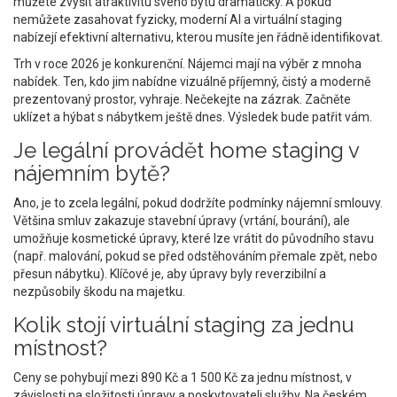
můžete zvýšit atraktivitu svého bytu dramaticky. A pokud
nemůžete zasahovat fyzicky, moderní AI a virtuální staging
nabízejí efektivní alternativu, kterou musíte jen řádně identifikovat.
Trh v roce 2026 je konkurenční. Nájemci mají na výběr z mnoha
nabídek. Ten, kdo jim nabídne vizuálně příjemný, čistý a moderně
prezentovaný prostor, vyhraje. Nečekejte na zázrak. Začněte
uklízet a hýbat s nábytkem ještě dnes. Výsledek bude patřit vám.
Je legální provádět home staging v
nájemním bytě?
Ano, je to zcela legální, pokud dodržíte podmínky nájemní smlouvy.
Většina smluv zakazuje stavební úpravy (vrtání, bourání), ale
umožňuje kosmetické úpravy, které lze vrátit do původního stavu
(např. malování, pokud se před odstěhováním přemale zpět, nebo
přesun nábytku). Klíčové je, aby úpravy byly reverzibilní a
nezpůsobily škodu na majetku.
Kolik stojí virtuální staging za jednu
místnost?
Ceny se pohybují mezi 890 Kč a 1 500 Kč za jednu místnost, v
závislosti na složitosti úpravy a poskytovateli služby. Na českém