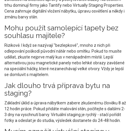
trhu dominují firmy jako Tantify nebo Virtually Staging Properties.
Cena zahrnuje digitální vložení nábytku, úpravu osvětlení a někdy i
změnu barvy stěn.
Mohu použít samolepící tapety bez
souhlasu majitele?
Rizikově. I když se nazývají "bezlepkové", mnoho z nich při
odlepování poškodí původní nátěr nebo omítku. Pokud to musíte
udělat, zkuste nejprve malý kus v nenápadném místě. Lepší
alternativou jsou magnetické panely nebo lehké obrazy zavěšené
na speciální háčky, které nezanechávají velké otvory. Vždy je lepší
se domluvit s majitelem.
Jak dlouho trvá příprava bytu na
staging?
Základní úklid a úprava nábytkem zabere zkušenému člověku 8 až
12 hodin práce. Pokud přidáte malování stěn, počítejte s dalšími 2-
3 dny na vyschnutí barvy. Virtuální staging je rychlý - stačí pořídit
fotky a odeslat je do studia, výsledek dostanete do 24-48 hodin.