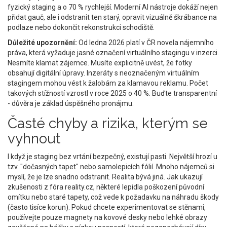
fyzický staging a o 70 % rychlejší. Moderní AI nástroje dokáží nejen
přidat gauč, ale i odstranit ten starý, opravit vizuálně škrábance na
podlaze nebo dokončit rekonstrukci schodiště.
Důležité upozornění:
Od ledna 2026 platí v ČR novela nájemního
práva, která vyžaduje jasné označení virtuálního stagingu v inzerci.
Nesmíte klamat zájemce. Musíte explicitně uvést, že fotky
obsahují digitální úpravy. Inzeráty s neoznačeným virtuálním
stagingem mohou vést k žalobám za klamavou reklamu. Počet
takových stížností vzrostl v roce 2025 o 40 %. Buďte transparentní
- důvěra je základ úspěšného pronájmu.
Časté chyby a rizika, kterým se
vyhnout
I když je staging bez vrtání bezpečný, existují pasti. Největší hrozí u
tzv. "dočasných tapet" nebo samolepicích fólií. Mnoho nájemců si
myslí, že je lze snadno odstranit. Realita bývá jiná. Jak ukazují
zkušenosti z fóra reality.cz, některé lepidla poškození původní
omítku nebo staré tapety, což vede k požadavku na náhradu škody
(často tisíce korun). Pokud chcete experimentovat se stěnami,
používejte pouze magnety na kovové desky nebo lehké obrazy