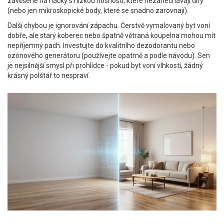
zavěšené na háčky s nízkou nosností, které nezanechávají díry
(nebo jen mikroskopické body, které se snadno zarovnají).
Další chybou je ignorování zápachu. Čerstvě vymalovaný byt voní
dobře, ale starý koberec nebo špatně větraná koupelna mohou mít
nepříjemný pach. Investujte do kvalitního dezodorantu nebo
ozónového generátoru (používejte opatrně a podle návodu). Sen
je nejsilnější smysl při prohlídce - pokud byt voní vlhkostí, žádný
krásný polštář to nespraví.