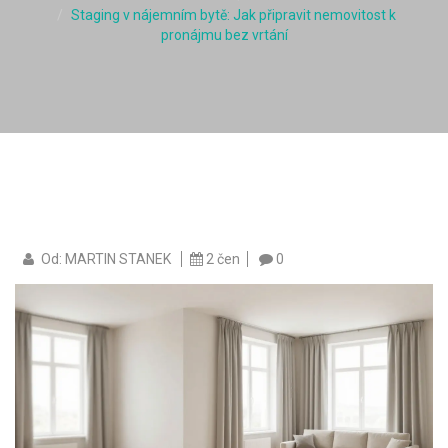
Staging v nájemním bytě: Jak připravit nemovitost k
pronájmu bez vrtání
Od: MARTIN STANEK
2 čen
0