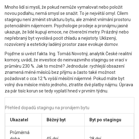
Mnoho lidí si myslí, že pokud nemůže vymalovat nebo položit
novou podlahu, nemá smysl se snažit. To je největší omyl. Cílem
stagingu není změnit strukturu bytu, ale změnit vnímání prostoru
potenciálním nájemcem. Psychologie prodeje a pronájmu jasně
ukazuje, že lidé kupují emoce, ne čtvereční metry. Prázdný nebo
nepřebraný byt vyvolává pocit chladu a nejistoty. Uklizený,
rozsvícený a esteticky laděný prostor zase evokuje domov.
Pojďme si uvést fakta. Ing. Tomáš Novotný, analytik České realitní
komory, uvádí, že investice do neinvazivního stagingu se vrací v
průměru 230 %. Jak to možné? Jednoduše: rychlejší obsazení
znamená méně měsíců bez příjmu a často také možnost
požadovat o cca 12 % vyšší měsíční nájemné. Pokud máte byt
volný dva měsíce místo jednoho, ztratíte dvě platby nájmu. Úprava
za pár tisíc korun se tedy vyplatí hned v prvním týdnu.
Přehled dopadů stagingu na pronájem bytu
Ukazatel
Běžný byt
Byt po stagingu
Průměrná
doba
45 dní
28 dní