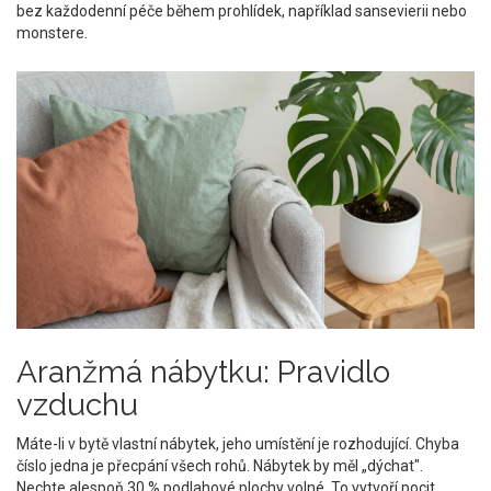
bez každodenní péče během prohlídek, například sansevierii nebo
monstere.
Aranžmá nábytku: Pravidlo
vzduchu
Máte-li v bytě vlastní nábytek, jeho umístění je rozhodující. Chyba
číslo jedna je přecpání všech rohů. Nábytek by měl „dýchat".
Nechte alespoň 30 % podlahové plochy volné. To vytvoří pocit