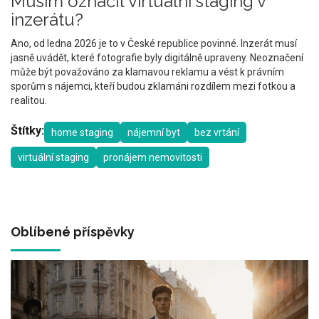
Musím označit virtuální staging v
inzerátu?
Ano, od ledna 2026 je to v České republice povinné. Inzerát musí
jasně uvádět, které fotografie byly digitálně upraveny. Neoznačení
může být považováno za klamavou reklamu a vést k právním
sporům s nájemci, kteří budou zklamáni rozdílem mezi fotkou a
realitou.
Štítky:
home staging
nájemní byt
bez vrtání
virtuální staging
pronájem nemovitosti
Oblíbené příspěvky