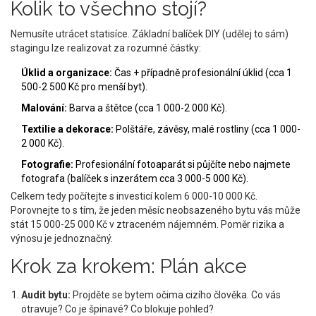
Kolik to všechno stojí?
Nemusíte utrácet statisíce. Základní balíček DIY (udělej to sám)
stagingu lze realizovat za rozumné částky:
Úklid a organizace:
Čas + případně profesionální úklid (cca 1
500-2 500 Kč pro menší byt).
Malování:
Barva a štětcе (cca 1 000-2 000 Kč).
Textilie a dekorace:
Polštáře, závěsy, malé rostliny (cca 1 000-
2 000 Kč).
Fotografie:
Profesionální fotoaparát si půjčíte nebo najmete
fotografa (balíček s inzerátem cca 3 000-5 000 Kč).
Celkem tedy počítejte s investicí kolem 6 000-10 000 Kč.
Porovnejte to s tím, že jeden měsíc neobsazeného bytu vás může
stát 15 000-25 000 Kč v ztraceném nájemném. Poměr rizika a
výnosu je jednoznačný.
Krok za krokem: Plán akce
Audit bytu:
Projděte se bytem očima cizího člověka. Co vás
otravuje? Co je špinavé? Co blokuje pohled?