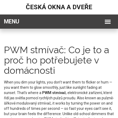
ČESKÁ OKNA A DVEŘE
PWM stmívač: Co je to a
proč ho potřebujete v
domácnosti
When you dim your lights, you don’t want them to flicker or hum —
you want them to glow smoothly, just like sunlight fading at
sunset. That’s where a
PWM stmívač
,
elektronické zařízení, které
řídí jas světla pomocí rychlých pulzů proudu
. Also known as
pulzně-
šířkově modulovaný stmívač
, it works by turning the power on and
off hundreds of times per second — so fast your eyes can’t see it,
but your brain feels the difference.
Unlike old-school dimmers that