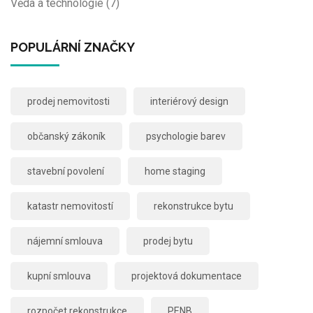
Věda a technologie
(7)
POPULÁRNÍ ZNAČKY
prodej nemovitosti
interiérový design
občanský zákoník
psychologie barev
stavební povolení
home staging
katastr nemovitostí
rekonstrukce bytu
nájemní smlouva
prodej bytu
kupní smlouva
projektová dokumentace
rozpočet rekonstrukce
PENB