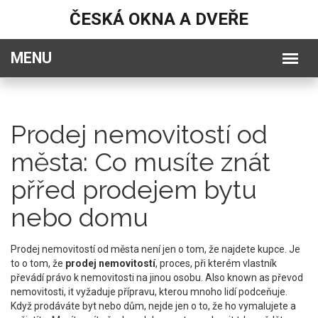
ČESKÁ OKNA A DVEŘE
Prodej nemovitostí od
města: Co musíte znát
přřed prodejem bytu
nebo domu
Prodej nemovitostí od města není jen o tom, že najdete kupce. Je
to o tom, že
prodej nemovitostí
,
proces, při kterém vlastník
převádí právo k nemovitosti na jinou osobu
. Also known as
převod
nemovitosti
, it
vyžaduje přípravu, kterou mnoho lidí podceňuje.
Když prodáváte byt nebo dům, nejde jen o to, že ho vymalujete a