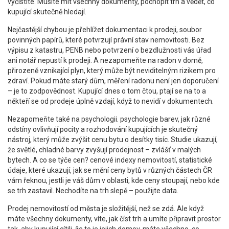
vyčistíte. Musíte mít všechny dokumenty, pochopit trh a vědět, co
kupující skutečně hledají.
Nejčastější chybou je přehlížet
dokumentaci k prodeji
,
soubor
povinných papírů, které potvrzují právní stav nemovitosti
. Bez
výpisu z katastru, PENB nebo potvrzení o bezdlužnosti vás úřad
ani notář nepustí k prodeji. A nezapomeňte na
radon v domě
,
přirozeně vznikající plyn, který může být neviditelným rizikem pro
zdraví
. Pokud máte starý dům, měření radonu není jen doporučení
– je to zodpovědnost. Kupující dnes o tom čtou, ptají se na to a
někteří se od prodeje úplně vzdají, když to nevidí v dokumentech.
Nezapomeňte také na psychologii.
psychologie barev
,
jak různé
odstíny ovlivňují pocity a rozhodování kupujících
je skutečný
nástroj, který může zvýšit cenu bytu o desítky tisíc. Studie ukazují,
že světlé, chladné barvy zvyšují prodejnost – zvlášť v malých
bytech. A co se týče cen?
cenové indexy nemovitostí
,
statistické
údaje, které ukazují, jak se mění ceny bytů v různých částech ČR
vám řeknou, jestli je váš dům v oblasti, kde ceny stoupají, nebo kde
se trh zastavil. Nechodíte na trh slepě – použijte data.
Prodej nemovitostí od města je složitější, než se zdá. Ale když
máte všechny dokumenty, víte, jak číst trh a umíte připravit prostor