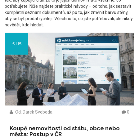
tak, aby kupující cítili, že to je jejich domov, máte všechno, co
potřebujete. Níže najdete praktické návody – od toho, jak sestavit
kompletní seznam dokumentů, až po to, jak změnit barvu stěny,
aby se byt prodal rychleji. Všechno to, co jste potřebovali, ale nikdy
nevěděli, kde hledat.
5 LIS
Od: Darek Svoboda
0
Koupě nemovitosti od státu, obce nebo
města: Postup v ČR