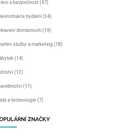
rávo a bezpečnost
(47)
ekonstrukce bydlení
(34)
ybavení domácnosti
(19)
ealitní služby a marketing
(18)
ábytek
(14)
tilství
(12)
tavebnictví
(11)
ěda a technologie
(7)
OPULÁRNÍ ZNAČKY