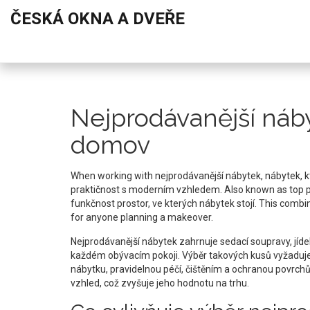
ČESKÁ OKNA A DVEŘE
Nejprodávanější náby
domov
When working with
nejprodávanější nábytek
,
nábytek, 
praktičnost s moderním vzhledem
. Also known as
top 
funkčnost prostor, ve kterých nábytek stojí
. This combi
for anyone planning a makeover.
Nejprodávanější nábytek zahrnuje sedací soupravy, jídeln
každém obývacím pokoji. Výběr takových kusů vyžaduje
nábytku
,
pravidelnou péčí, čištěním a ochranou povrch
vzhled, což zvyšuje jeho hodnotu na trhu.