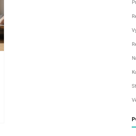
P
R
V
R
N
Ku
S
V
P