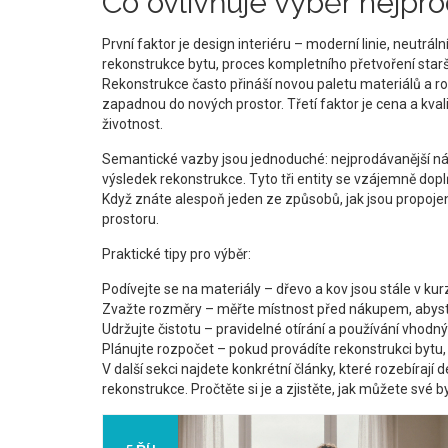
Co ovlivňuje výběr nejpr
První faktor je design interiéru – moderní linie, neutrál
rekonstrukce bytu
,
proces kompletního přetvoření starš
Rekonstrukce často přináší novou paletu materiálů a ro
zapadnou do nových prostor. Třetí faktor je cena a kvali
životnost.
Semantické vazby jsou jednoduché: nejprodávanější n
výsledek rekonstrukce. Tyto tři entity se vzájemně dopl
Když znáte alespoň jeden ze způsobů, jak jsou propoj
prostoru.
Praktické tipy pro výběr:
Podívejte se na materiály – dřevo a kov jsou stále v kur
Zvažte rozměry – měřte místnost před nákupem, abyst
Udržujte čistotu – pravidelné otírání a používání vhodný
Plánujte rozpočet – pokud provádíte rekonstrukci bytu
V další sekci najdete konkrétní články, které rozebírají
rekonstrukce. Pročtěte si je a zjistěte, jak můžete své 