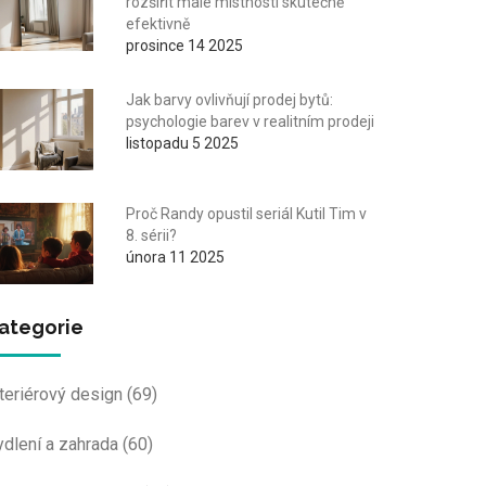
rozšířit malé místnosti skutečně
efektivně
prosince 14 2025
Jak barvy ovlivňují prodej bytů:
psychologie barev v realitním prodeji
listopadu 5 2025
Proč Randy opustil seriál Kutil Tim v
8. sérii?
února 11 2025
ategorie
nteriérový design
(69)
ydlení a zahrada
(60)