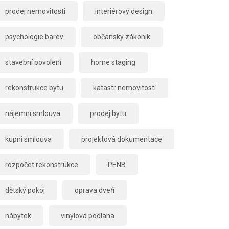
prodej nemovitosti
interiérový design
psychologie barev
občanský zákoník
stavební povolení
home staging
rekonstrukce bytu
katastr nemovitostí
nájemní smlouva
prodej bytu
kupní smlouva
projektová dokumentace
rozpočet rekonstrukce
PENB
dětský pokoj
oprava dveří
nábytek
vinylová podlaha