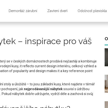
Demontáž zárubní
Zavření dveří
Odolnost plexiskla
tek – inspirace pro váš
O
který se v českých domácnostech prodává nejčastěji a kombinuje
prodejní kusy
, it reflects current
design interiéru
,
celkový vzhled a
nation of popularity and design makes it a key reference point
í stoly a úložiště – to jsou základní kusy, které najdete v téměř
 pochopení, jak
nejprodávanější nábytek
souvisí s
údržbou
ů
. Pokud nábytek dobře udržujete, vydrží déle a zachová si svůj