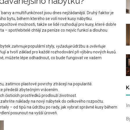
odávanějšího nábytku?
ní barvy a multifunkčnost jsou dnes nejžádanější. Druhý faktor je
ího bytu, během kterého se volí nové kusy nábytku
.
zpočtové možnosti, takže se lidé rozhodují pro kusy, které dobře
ta – spotřebitelé chtějí za peníze co nejvíc funkcí a dlouhou
ábytek
zahrnuje
populární styly,
vyžaduje
údržbu a
ovlivňuje
ňují a tvoří základ pro každé rozhodování při výběru nových kusů.
ené, můžete lépe odhadnout, co bude fungovat ve vašem
zu, zatímco plastové povrchy ztrácejí na popularitě.
K
e předešli zbytečným vrácením.
ch čisticích prostředků prodlouží životnost.
, zahrňte náklady na nový nábytek do celkového rozpočtu.
I
 detaily – od tipů na údržbu po rady, jak vybrat správné kusy během
bydlení posunout na vyšší úroveň.
B