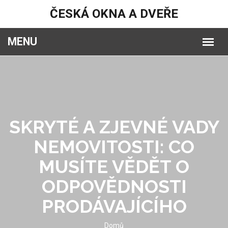
ČESKÁ OKNA A DVEŘE
SKRYTÉ A ZJEVNÉ VADY
NEMOVITOSTI: CO
MUSÍTE VĚDĚT O
ODPOVĚDNOSTI
PRODÁVAJÍCÍHO
Domů