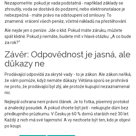
Nezapomeňte: pokud je vada podstatná - například základy se
zhroutily, voda se dostává do podzemí, nebo elektroinstalace je
nebezpečná - máte právo na odstoupení od smlouvy. To
znamená: vrácení všech peněz, včetně nákladů na přestěhování.
Ale nejde jen o peníze. Jde o klid. Pokud máte záruku, můžete
spát klidně. Pokud ji nemáte, budete mít v hlavě otázku: „A co bude
za rok?“
Závěr: Odpovědnost je jasná, ale
důkazy ne
Prodávající odpovídá za skryté vady - to je zákon. Ale zákon neříká,
že vám pomůže, když nemáte důkazy. Většina sporů se prohrává
ne proto, že prodávající byl zlý, ale protože kupující nezaznamenal
nic.
Nejlepší ochrana není právní článek. Je to fotka, písemný protokol
a znalecký posudek. A pokud chcete být jistí - nekupujte dům bez
předkupního průzkumu. V Česku je 60 % domů starších než 30 let.
Každý z nich má své tajemství. A vy nechcete být ten, kdo je objeví
po koupi.