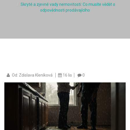
Skryté a zjevné vady nemovitosti: Co musíte vědět o
odpovědnosti prodávajícího
Od: Zdislava Kleníková
16 lis
0