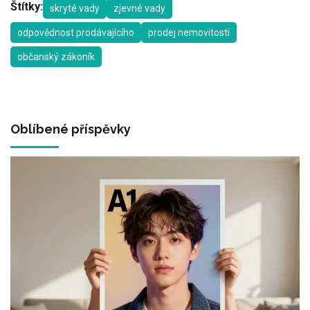
Štítky:
skryté vady
zjevné vady
odpovědnost prodávajícího
prodej nemovitosti
občanský zákoník
Oblíbené příspěvky