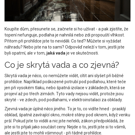
Koupíte dům, přesunete se, začnete si ho užívat - a pak zjistíte, že
topení nefunguje, podlaha je nahnilá nebo zdi propouští vlhkost.
Přitom při prohlídce jste to neviděli. Co teď? Můžete si vyžádat
náhradu? Nebo jste na to sami? Odpověď neleží v tom, jestli jste
byli opatrní, ale v tom,
jaká vada
je ve skutečnosti.
Co je skrytá vada a co zjevná?
Skrytá vada je něco, co nemůžete vidět, cítit ani slyšet při běžné
prohlídce. Například poškozené potrubí pod podlahou, které teče
jen při vysokém tlaku, nebo špatná izolace v základech, která se
projeví až po třech zimách. Tyto vady nejsou vidět, protože jsou
skryté - ve zdech, pod podlahami, v elektroinstalaci za obklady.
Zjevná vada je úplně něco jiného. To je to, co vidíte hned - prasklý
obklad, špatně zavírající okno, mokré stěny pod oknem, když venku
prší. Pokud jste to viděli a nic jste neřekli, zákon předpokládá, že
jste si to přijali jako součást ceny. Nejde o to, jestli jste si to všimli,
ale jestli jste to mohli všimnout - při řádné prohlídce.