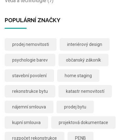
Věda a technologie
(7)
POPULÁRNÍ ZNAČKY
prodej nemovitosti
interiérový design
psychologie barev
občanský zákoník
stavební povolení
home staging
rekonstrukce bytu
katastr nemovitostí
nájemní smlouva
prodej bytu
kupní smlouva
projektová dokumentace
rozpočet rekonstrukce
PENB