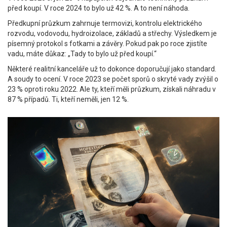
před koupí. V roce 2024 to bylo už 42 %. A to není náhoda.
Předkupní průzkum zahrnuje termovizi, kontrolu elektrického
rozvodu, vodovodu, hydroizolace, základů a střechy. Výsledkem je
písemný protokol s fotkami a závěry. Pokud pak po roce zjistíte
vadu, máte důkaz: „Tady to bylo už před koupí.“
Některé realitní kanceláře už to dokonce doporučují jako standard.
A soudy to ocení. V roce 2023 se počet sporů o skryté vady zvýšil o
23 % oproti roku 2022. Ale ty, kteří měli průzkum, získali náhradu v
87 % případů. Ti, kteří neměli, jen 12 %.