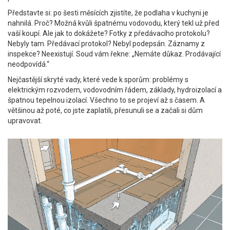
Představte si: po šesti měsících zjistíte, že podlaha v kuchyni je
nahnilá. Proč? Možná kvůli špatnému vodovodu, který tekl už před
vaší koupí. Ale jak to dokážete? Fotky z předávacího protokolu?
Nebyly tam. Předávací protokol? Nebyl podepsán. Záznamy z
inspekce? Neexistují. Soud vám řekne: „Nemáte důkaz. Prodávající
neodpovídá.“
Nejčastější skryté vady, které vede k sporům: problémy s
elektrickým rozvodem, vodovodním řádem, základy, hydroizolací a
špatnou tepelnou izolací. Všechno to se projeví až s časem. A
většinou až poté, co jste zaplatili, přesunuli se a začali si dům
upravovat.