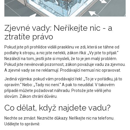
Zjevné vady: Neříkejte nic - a
ztratíte právo
Pokud jste při prohlídce viděli prasklinu ve zdi, která se táhne od
podlahy k stropu, a nic jste neřekli, zákon říká: „Vy jste to přijali.“
Nezáleží na tom, jestli jste si mysleli, že to je jen malý problém.
Pokud jste nevěnovali pozornost, zákon považuje vadu za zjevnou.
A zjevné vady se ne reklamují. Prodávající nemusí nic opravovat.
Jediná výjimka: pokud vám prodávající řekl: „To je v pořádku, já to
opravím.“ Nebo: „Tady nic není.“ A pak to neudělal. V takovém
případě můžete požadovat náhradu. Protože jste věřili jeho
slovům. Zákon chrání důvěru.
Co dělat, když najdete vadu?
Nechte se zmást. Nezničte důkazy. Neříkejte nic na telefonu.
Udělejte to správně: