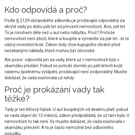
Kdo odpovídá a proč?
Podle § 2129 občanského zákoníku je prodávající odpovědný za
skryté vady po dobu pěti let od převzetí nemovitosti. Ano, pět let.
To je mnohem déle než u aut nebo nábytku. Proč? Protože
nemovitost není zboží, které si koupíte a vyměníte za pár let. Je to
vážný investiční krok. Zákon tedy chce kupujícího chránit před
nečekanými náklady, které mohou být obrovské.
Ale pozor: odpovídá jen za vady, které už v nemovitosti byly v
okamžiku předání. Pokud se potrubí zlomilo po pěti letech kvůli
vašemu špatnému vytápění, prodávající není zodpovědný. Musíte
dokázat, že vada existovala
už tehdy
.
Proč je prokázání vady tak
těžké?
Tady je ten klíčový háček. U aut koupěných od dealeru platí: pokud
se vada objeví do 12 měsíců, zákon předpokládá, že už tam byla. U
nemovitosti to tak není. Vy musíte dokázat, že vada existovala v
okamžiku převzetí. A to je často nemožné bez odborného
posudku.