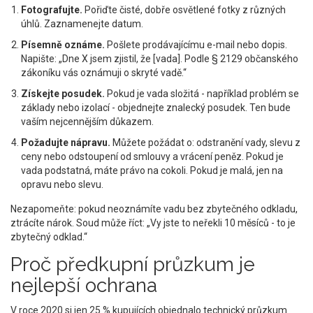
Fotografujte.
Pořiďte čisté, dobře osvětlené fotky z různých
úhlů. Zaznamenejte datum.
Písemně oznáme.
Pošlete prodávajícímu e-mail nebo dopis.
Napište: „Dne X jsem zjistil, že [vada]. Podle § 2129 občanského
zákoníku vás oznámuji o skryté vadě.“
Získejte posudek.
Pokud je vada složitá - například problém se
základy nebo izolací - objednejte znalecký posudek. Ten bude
vaším nejcennějším důkazem.
Požadujte nápravu.
Můžete požádat o: odstranění vady, slevu z
ceny nebo odstoupení od smlouvy a vrácení peněz. Pokud je
vada podstatná, máte právo na cokoli. Pokud je malá, jen na
opravu nebo slevu.
Nezapomeňte: pokud neoznámíte vadu bez zbytečného odkladu,
ztrácíte nárok. Soud může říct: „Vy jste to neřekli 10 měsíců - to je
zbytečný odklad.“
Proč předkupní průzkum je
nejlepší ochrana
V roce 2020 si jen 25 % kupujících objednalo technický průzkum