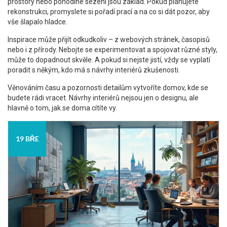
prostory nebo pohodlné sezení jsou základ. Pokud plánujete
rekonstrukci, promyslete si pořadí prací a na co si dát pozor, aby
vše šlapalo hladce.
Inspirace může přijít odkudkoliv – z webových stránek, časopisů
nebo i z přírody. Nebojte se experimentovat a spojovat různé styly,
může to dopadnout skvěle. A pokud si nejste jistí, vždy se vyplatí
poradit s někým, kdo má s návrhy interiérů zkušenosti.
Věnováním času a pozornosti detailům vytvoříte domov, kde se
budete rádi vracet. Návrhy interiérů nejsou jen o designu, ale
hlavně o tom, jak se doma cítíte vy.
19 BŘE