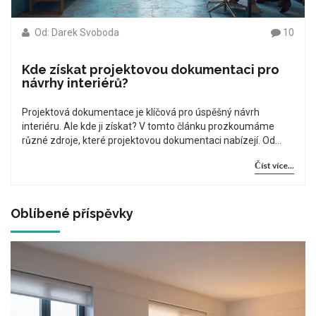
Od: Darek Svoboda
10
Kde získat projektovou dokumentaci pro
návrhy interiérů?
Projektová dokumentace je klíčová pro úspěšný návrh
interiéru. Ale kde ji získat? V tomto článku prozkoumáme
různé zdroje, které projektovou dokumentaci nabízejí. Od
digitálních platform až po tradiční architektonické kanceláře,
Číst více...
představujeme praktické tipy a užitečné informace, jak se
správně zorientovat v možnostech na trhu a vybrat to
nejlepší řešení pro vaše potřeby.
Oblíbené příspěvky