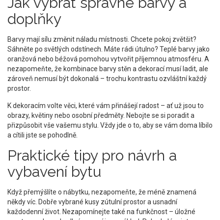
Jak vybrat správné barvy a
doplňky
Barvy mají sílu změnit náladu místnosti. Chcete pokoj zvětšit?
Sáhněte po světlých odstínech. Máte rádi útulno? Teplé barvy jako
oranžová nebo béžová pomohou vytvořit příjemnou atmosféru. A
nezapomeňte, že kombinace barvy stěn a dekorací musí ladit, ale
zároveň nemusí být dokonalá – trochu kontrastu ozvláštní každý
prostor.
K dekoracím volte věci, které vám přinášejí radost – ať už jsou to
obrazy, květiny nebo osobní předměty. Nebojte se si poradit a
přizpůsobit vše vašemu stylu. Vždy jde o to, aby se vám doma líbilo
a cítili jste se pohodlně.
Praktické tipy pro návrh a
vybavení bytu
Když přemýšlíte o nábytku, nezapomeňte, že méně znamená
někdy víc. Dobře vybrané kusy zútulní prostor a usnadní
každodenní život. Nezapomínejte také na funkčnost – úložné