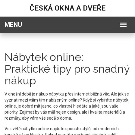
ČESKÁ OKNA A DVEŘE
Nábytek online:
Praktické tipy pro snadný
nákup
V dnešní době je nákup nábytku přes internet běžná věc. Ale jak se
vyznat mezi vším tím nabízeným online? Když si vybíráte nábytek
online, je dobré mít jasno, co vlastně hledáte a jaké jsou vaše
priority. Zajímat by vás měl nejen design, ale i kvalita materiálů a
rozměry, aby vám vše sedělo doma.
Ve světě nábytku online najdete spoustu stylů, od moderních
kousků až po klasiku. Pokud nemáte možnost výrobek vidět