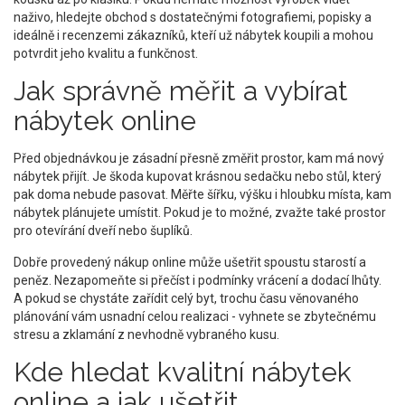
naživo, hledejte obchod s dostatečnými fotografiemi, popisky a
ideálně i recenzemi zákazníků, kteří už nábytek koupili a mohou
potvrdit jeho kvalitu a funkčnost.
Jak správně měřit a vybírat
nábytek online
Před objednávkou je zásadní přesně změřit prostor, kam má nový
nábytek přijít. Je škoda kupovat krásnou sedačku nebo stůl, který
pak doma nebude pasovat. Měřte šířku, výšku i hloubku místa, kam
nábytek plánujete umístit. Pokud je to možné, zvažte také prostor
pro otevírání dveří nebo šuplíků.
Dobře provedený nákup online může ušetřit spoustu starostí a
peněz. Nezapomeňte si přečíst i podmínky vrácení a dodací lhůty.
A pokud se chystáte zařídit celý byt, trochu času věnovaného
plánování vám usnadní celou realizaci - vyhnete se zbytečnému
stresu a zklamání z nevhodně vybraného kusu.
Kde hledat kvalitní nábytek
online a jak ušetřit