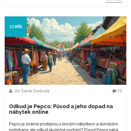
12 BŘE
Od: Darek Svoboda
10
Odkud je Pepco: Původ a jeho dopad na
nábytek online
Pepco je známé prodejnou s levným nábytkem a domácími
potřebami, ale odkud skutečně pochází? Původ Pepco sahá