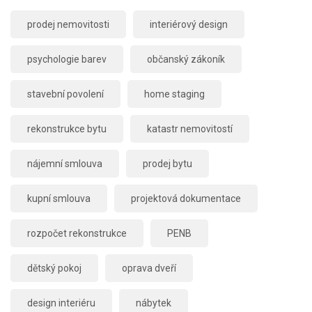
prodej nemovitosti
interiérový design
psychologie barev
občanský zákoník
stavební povolení
home staging
rekonstrukce bytu
katastr nemovitostí
nájemní smlouva
prodej bytu
kupní smlouva
projektová dokumentace
rozpočet rekonstrukce
PENB
dětský pokoj
oprava dveří
design interiéru
nábytek