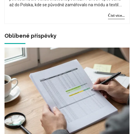
až do Polska, kde se původně zaměřovalo na módu a textil.
Postupně se rozšířilo do dalších zemí střední a východní
Číst více...
Evropy, včetně České republiky, a rozšířilo svou nabídku o
široký sortiment domácích potřeb. Dnes je Pepco oblíbenou
volbou pro ty, kteří hledají cenově dostupné a praktické
vybavení do domácnosti.
Oblíbené příspěvky