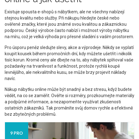
Existuje spousta e-shopů s nábytkem, ale ne všechny nabízejí
stejnou kvalitu nebo služby. Při nákupu hledejte české nebo
ověřené značky, které jsou známé svou kvalitou a zákaznickou
podporou. Český výrobce často nabízí i možnost výroby nábytku
na míru, což je velká výhoda pro přesné sladění s vaším prostorem.
Pro úsporu peněz sledujte slevy, akce a výprodeje. Někdy se vyplatí
koupit kousek během promočních dní, kdy můžete ušetřit i několik
tisíc korun. Kromě ceny ale dbejte na to, aby nábytek splňoval vaše
požadavky na trvanlivost a funkčnost, protože rychlá koupě
levnějšího, ale nekvalitního kusu, se může brzy projevit náklady
navíc.
Nákup nábytku online může být snadný a bez stresu, když budete
vědět, na co se zaměřit. Ověřte si rozměry, prozkoumejte materiály
a podpůrné informace, a nezapomeňte využívat zkušenosti
ostatních zákazníků. Tak proměníte svůj domov rychle a efektivně
bez zbytečných problémů.
9 PRO