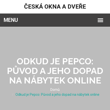
ČESKÁ OKNA A DVEŘE
ODKUD JE PEPCO:
PŮVOD A JEHO DOPAD
NA NÁBYTEK ONLINE
Domů
Odkud je Pepco: Původ a jeho dopad na nábytek online