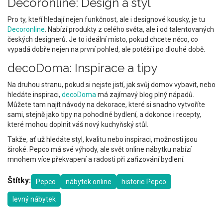
Decoronline: Design a styl
Pro ty, kteří hledají nejen funkčnost, ale i designové kousky, je tu
Decoronline
. Nabízí produkty z celého světa, ale i od talentovaných
českých designerů. Je to ideální místo, pokud chcete něco, co
vypadá dobře nejen na první pohled, ale potěší i po dlouhé době.
decoDoma: Inspirace a tipy
Na druhou stranu, pokud si nejste jistí, jak svůj domov vybavit, nebo
hledáte inspiraci,
decoDoma
má zajímavý blog plný nápadů.
Můžete tam najít návody na dekorace, které si snadno vytvoříte
sami, stejně jako tipy na pohodlné bydlení, a dokonce i recepty,
které mohou doplnit váš nový kuchyňský stůl.
Takže, ať už hledáte styl, kvalitu nebo inspiraci, možnosti jsou
široké. Pepco má své výhody, ale svět online nábytku nabízí
mnohem více překvapení a radosti při zařizování bydlení.
Štítky:
Pepco
nábytek online
historie Pepco
levný nábytek