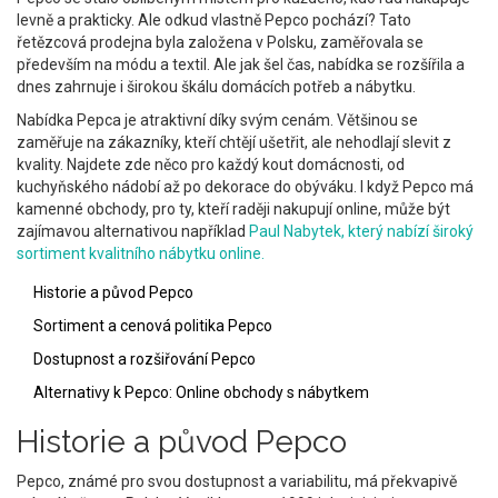
levně a prakticky. Ale odkud vlastně Pepco pochází? Tato
řetězcová prodejna byla založena v Polsku, zaměřovala se
především na módu a textil. Ale jak šel čas, nabídka se rozšířila a
dnes zahrnuje i širokou škálu domácích potřeb a nábytku.
Nabídka Pepca je atraktivní díky svým cenám. Většinou se
zaměřuje na zákazníky, kteří chtějí ušetřit, ale nehodlají slevit z
kvality. Najdete zde něco pro každý kout domácnosti, od
kuchyňského nádobí až po dekorace do obýváku. I když Pepco má
kamenné obchody, pro ty, kteří raději nakupují online, může být
zajímavou alternativou například
Paul Nabytek, který nabízí široký
sortiment kvalitního nábytku online.
Historie a původ Pepco
Sortiment a cenová politika Pepco
Dostupnost a rozšiřování Pepco
Alternativy k Pepco: Online obchody s nábytkem
Historie a původ Pepco
Pepco, známé pro svou dostupnost a variabilitu, má překvapivě