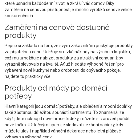
které usnadní každodenní život, a zkrášlí váš domov. Díky
zaměření na cenovou přístupnost je mnoho výrobků cenově velice
konkurenčních.
Zaměření na cenově dostupné
produkty
Pepco si zakládá na tom, že svým zákazníkům poskytuje produkty
za přijatelnou cenu. Udržuje si nízké náklady na výrobu a logistiku,
což mu umožňuje nabízet produkty za atraktivní ceny, aniž by
výrazně slevovalo na kvalitě. Ať už hledáte výhodné řešení pro
vybavení nové kuchyně nebo drobnosti do obývacího pokoje,
najdete tu prakticky vše.
Produkty od módy po domácí
potřeby
Hlavní kategorií jsou domácí potřeby, ale oblečení a módní doplňky
také zůstanou důležitou součástí sortimentu. To znamená, že
když jdete nakoupit nové hrnce či deky, můžete si zároveň pořídít
nové tričko. Užitečným tipem je sledovat sezónní nabídky, kdy
můžete ulovit například vánoční dekorace nebo letní plážové
výbavy za výhodné ceny.