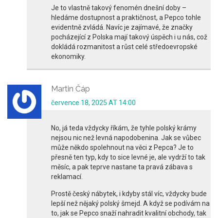
Je to vlastně takový fenomén dnešní doby –
hledáme dostupnost a praktičnost, a Pepco tohle
evidentně zvládá. Navíc je zajímavé, že značky
pocházející z Polska mají takový úspěch i u nás, což
dokládá rozmanitost a růst celé středoevropské
ekonomiky.
Martin Čáp
července 18, 2025 AT 14:00
No, já teda vždycky říkám, že tyhle polský krámy
nejsou nic než levná napodobenina. Jak se vůbec
může někdo spolehnout na věci z Pepca? Je to
přesně ten typ, kdy to sice levné je, ale vydrží to tak
měsíc, a pak teprve nastane ta pravá zábava s
reklamací.
Prostě český nábytek, i kdyby stál víc, vždycky bude
lepší než nějaký polský šmejd. A když se podívám na
to, jak se Pepco snaží nahradit kvalitní obchody, tak