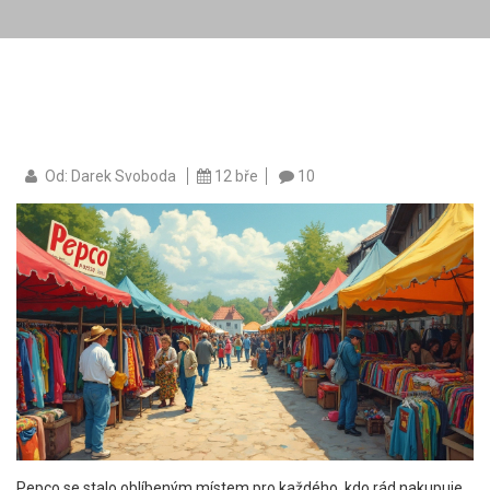
Od: Darek Svoboda
12 bře
10
Pepco se stalo oblíbeným místem pro každého, kdo rád nakupuje