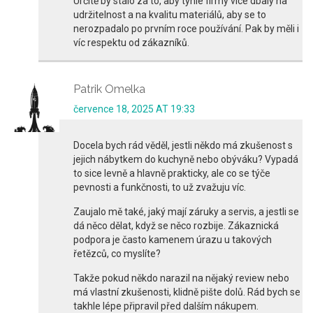
Určitě by stálo za to, aby tyhle firmy více dbaly na
udržitelnost a na kvalitu materiálů, aby se to
nerozpadalo po prvním roce používání. Pak by měli i
víc respektu od zákazníků.
Patrik Omelka
července 18, 2025 AT 19:33
Docela bych rád věděl, jestli někdo má zkušenost s
jejich nábytkem do kuchyně nebo obýváku? Vypadá
to sice levně a hlavně prakticky, ale co se týče
pevnosti a funkčnosti, to už zvažuju víc.
Zaujalo mě také, jaký mají záruky a servis, a jestli se
dá něco dělat, když se něco rozbije. Zákaznická
podpora je často kamenem úrazu u takových
řetězců, co myslíte?
Takže pokud někdo narazil na nějaký review nebo
má vlastní zkušenosti, klidně pište dolů. Rád bych se
takhle lépe připravil před dalším nákupem.