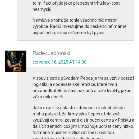
to mi fakt přijde jako přepadení trhu low-cost
nesmyslů.
Nemluvě o tom, že tohle všechno ničí místní
výrobce. Radši investujme do českého, ať máme
aspoň něco, na co můžeme být pyšní.
Radek Jabłoński
července 18, 2025 AT 14:30
V souvislosti s původem Pepca je třeba vzít v potaz i
logistiku a dodavatelské řetězce, které tvoří
nezanedbatelnou část nákladů a také kvality, jakou
zákazník obdrží.
Jako expert z oblasti distribuce a maloobchodu
mohu potvrdit, že firmy jako Pepco efektivně
využívají centralizovaná distribuční centra v Polsku a
dalších zemích, což jim umožňuje udržet ceny nízko.
Nicméně musíme rozlišovat mezi kvalitou
konstrukce, materiálů a dostupností.