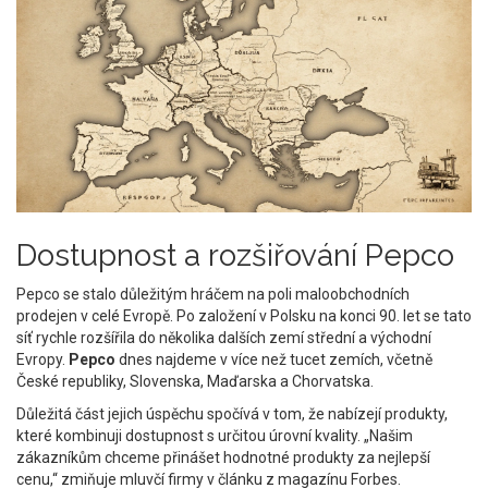
Dostupnost a rozšiřování Pepco
Pepco se stalo důležitým hráčem na poli maloobchodních
prodejen v celé Evropě. Po založení v Polsku na konci 90. let se tato
síť rychle rozšířila do několika dalších zemí střední a východní
Evropy.
Pepco
dnes najdeme v více než tucet zemích, včetně
České republiky, Slovenska, Maďarska a Chorvatska.
Důležitá část jejich úspěchu spočívá v tom, že nabízejí produkty,
které kombinuji dostupnost s určitou úrovní kvality. „Našim
zákazníkům chceme přinášet hodnotné produkty za nejlepší
cenu,“ zmiňuje mluvčí firmy v článku z magazínu Forbes.