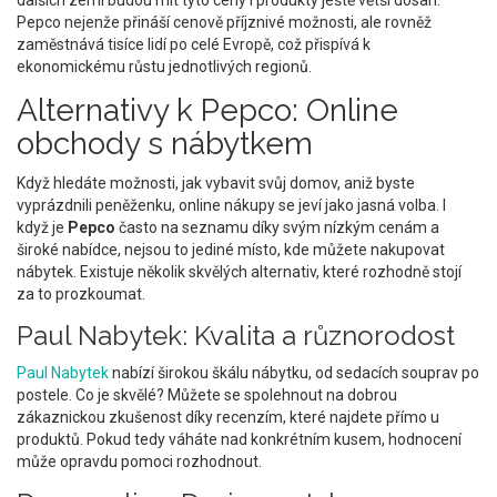
dalších zemí budou mít tyto ceny i produkty ještě větší dosah.
Pepco nejenže přináší cenově příjznivé možnosti, ale rovněž
zaměstnává tisíce lidí po celé Evropě, což přispívá k
ekonomickému růstu jednotlivých regionů.
Alternativy k Pepco: Online
obchody s nábytkem
Když hledáte možnosti, jak vybavit svůj domov, aniž byste
vyprázdnili peněženku, online nákupy se jeví jako jasná volba. I
když je
Pepco
často na seznamu díky svým nízkým cenám a
široké nabídce, nejsou to jediné místo, kde můžete nakupovat
nábytek. Existuje několik skvělých alternativ, které rozhodně stojí
za to prozkoumat.
Paul Nabytek: Kvalita a různorodost
Paul Nabytek
nabízí širokou škálu nábytku, od sedacích souprav po
postele. Co je skvělé? Můžete se spolehnout na dobrou
zákaznickou zkušenost díky recenzím, které najdete přímo u
produktů. Pokud tedy váháte nad konkrétním kusem, hodnocení
může opravdu pomoci rozhodnout.