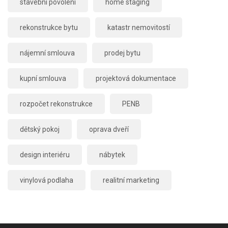
stavební povolení
home staging
rekonstrukce bytu
katastr nemovitostí
nájemní smlouva
prodej bytu
kupní smlouva
projektová dokumentace
rozpočet rekonstrukce
PENB
dětský pokoj
oprava dveří
design interiéru
nábytek
vinylová podlaha
realitní marketing