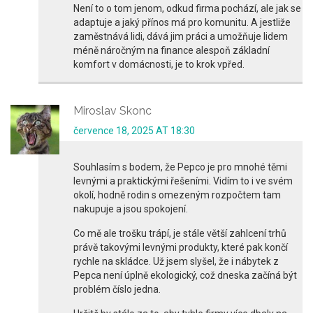
Není to o tom jenom, odkud firma pochází, ale jak se
adaptuje a jaký přínos má pro komunitu. A jestliže
zaměstnává lidi, dává jim práci a umožňuje lidem
méně náročným na finance alespoň základní
komfort v domácnosti, je to krok vpřed.
Miroslav Skonc
července 18, 2025 AT 18:30
Souhlasím s bodem, že Pepco je pro mnohé těmi
levnými a praktickými řešeními. Vidím to i ve svém
okolí, hodně rodin s omezeným rozpočtem tam
nakupuje a jsou spokojení.
Co mě ale trošku trápí, je stále větší zahlcení trhů
právě takovými levnými produkty, které pak končí
rychle na skládce. Už jsem slyšel, že i nábytek z
Pepca není úplně ekologický, což dneska začíná být
problém číslo jedna.