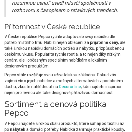
rozumnou cenu," uvedl mluvčí společnosti v
rozhovoru s časopisem o retailových trendech.
Přítomnost v České republice
V České republice Pepco rychle adaptovalo svoji nabídku dle
potřeb místního trhu. Nabízí nejen oblečení za
přijatelné ceny
, ale
také širokou nabídku domácích potřeb a nábytku, přizpůsobenou
českému vkusu. Popularita rychle rostla, a to nejen díky nízkým
cenám, ale i občasným speciálním nabídkám a lokálním
designovým produktům.
Pepco stále rozšiřuje svou uživatelskou základnu. Pokud vás
zajímá víc o jejich nabídce a možných alternativách v podobném
duchu, zkuste nahlédnout na
Decoronline
, kde najdete inspiraci
nejen pro levnou ale také designově přitažlivou domácnost.
Sortiment a cenová politika
Pepco
V Pepcu najdete širokou škálu produktů, které sahají od textilu až
po
nábytek
a domácí potřeby. Nabídka zahrnuje praktické kousky,