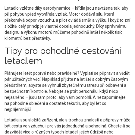
Letadlo vzlétne díky aerodynamice – křídla jsou navržena tak, aby
při pohybu vpřed vytvářela vztlak. Motor dodává sílu, která
překonává odpor vzduchu, a pilot ovládá směr a výšku. I když to zní
složitě, celý princip je vlastně docela jednoduchý. Díky správnému
designu a výkonu motorů můžeme pohodlně letět i několik tisíc
kilometrů bez přestávky.
Tipy pro pohodlné cestování
letadlem
Plánujete letět poprvé nebo pravidelně? Vyplatí se připravit a vědět
pár užitečných věcí. Například přijďte na letiště s dobrým časovým
předstihem, abyste se vyhnuli zbytečnému stresu při odbavení a
bezpečnostní kontrole. Nebojte se ptát personálu, když něco
nejasného – jsou tam proto, aby vám pomohli. A nezapomínejte
na pohodlné oblečení a dostatek tekutin, aby byl let co
nejpříjemnější.
Letadla jsou složitá zařízení, ale s trochou znalostí a přípravy může
být cesta ve vzduchu i pro vás jednoduchá a pohodlná. Chcete-li se
dozvědět více o různých typech letadel, jejich údržbě nebo