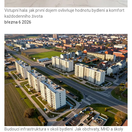
Vstupní hala: jak první dojem ovlivňuje hodnotu bydlení a komfort
každodenního života
března 6 2026
Budoucí infrastruktura v okolí bydlení: Jak obchvaty, MHD a školy