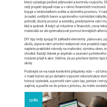
který vyžaduje pečlivé plánování a kontrolu rozpočtu
. 
celý projekt dopadl včas a v rámci finančních možností.
bojuje s nedostatkem světla a úložného prostoru
. V na
zrcadel, světlých barev a správného rozmístění nábytk
pohodlí, úložný prostor a estetiku
, představíme vám mult
klid a spánek. A když už mluvíme o financích,
cena reko
materiálů
se dá optimalizovat pomocí levnějších alternati
DIY tipy tedy spojují tři základní elementy:
plánování
,
ús
úkolů, úspora vám umožní realizovat více projektů naje
najdete praktické návody na malování, výměnu oken, ins
chodbě. Každý článek je doplněn o seznam potřebného
můžete přejít k akci. Věříme, že po přečtení těchto tipů 
úkoly.
Podívejte se na naše konkrétní příspěvky níže – od toho
v malé ložnici až po detailní rozpočet rekonstrukce dom
hotový výsledek, a pomohl vám ušet čas, peníze i nervy.
zajímá, a pusťte se do práce s jistotou, že máte osvědč
22 ŘÍJ