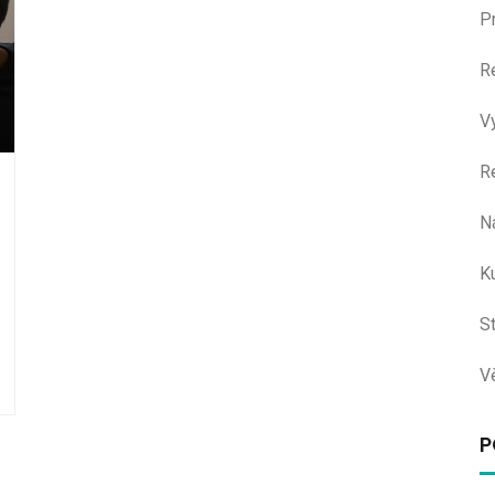
P
R
V
R
N
Ku
S
V
P