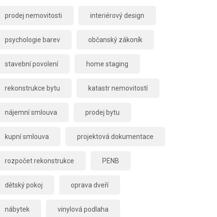
prodej nemovitosti
interiérový design
psychologie barev
občanský zákoník
stavební povolení
home staging
rekonstrukce bytu
katastr nemovitostí
nájemní smlouva
prodej bytu
kupní smlouva
projektová dokumentace
rozpočet rekonstrukce
PENB
dětský pokoj
oprava dveří
nábytek
vinylová podlaha