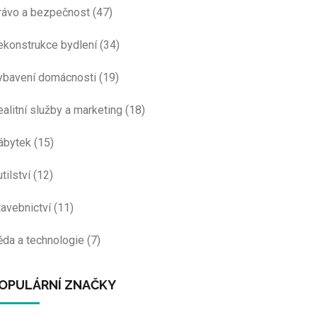
rávo a bezpečnost
(47)
ekonstrukce bydlení
(34)
ybavení domácnosti
(19)
ealitní služby a marketing
(18)
ábytek
(15)
tilství
(12)
tavebnictví
(11)
ěda a technologie
(7)
OPULÁRNÍ ZNAČKY