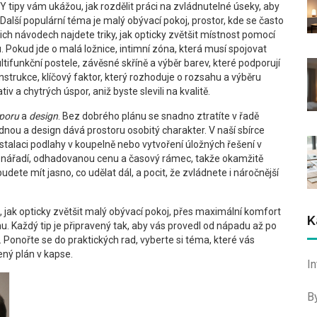
DIY tipy vám ukážou, jak rozdělit práci na zvládnutelné úseky, aby
 Další populární téma je
malý obývací pokoj
,
prostor, kde se často
šich návodech najdete triky, jak opticky zvětšit místnost pomocí
u. Pokud jde o
malá ložnice
,
intimní zóna, která musí spojovat
ifunkční postele, závěsné skříně a výběr barev, které podporují
nstrukce
,
klíčový faktor, který rozhoduje o rozsahu a výběru
v a chytrých úspor, aniž byste slevili na kvalitě.
poru
a
design
. Bez dobrého plánu se snadno ztratíte v řadě
dnou a design dává prostoru osobitý charakter. V naší sbírce
talaci podlahy v koupelně nebo vytvoření úložných řešení v
 nářadí, odhadovanou cenu a časový rámec, takže okamžitě
budete mít jasno, co udělat dál, a pocit, že zvládnete i náročnější
, jak opticky zvětšit malý obývací pokoj, přes maximální komfort
K
u. Každý tip je připravený tak, aby vás provedl od nápadu až po
 Ponořte se do praktických rad, vyberte si téma, které vás
ený plán v kapse.
I
B