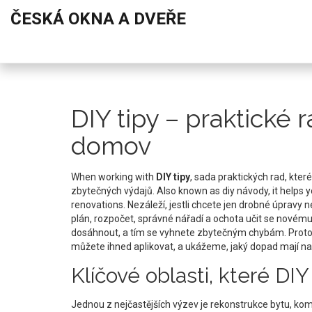
ČESKÁ OKNA A DVEŘE
DIY tipy – praktické r
domov
When working with
DIY tipy
,
sada praktických rad, kte
zbytečných výdajů
. Also known as
diy návody
, it helps
renovations.
Nezáleží, jestli chcete jen drobné úpravy n
plán, rozpočet, správné nářadí a ochota učit se novém
dosáhnout, a tím se vyhnete zbytečným chybám. Proto s
můžete ihned aplikovat, a ukážeme, jaký dopad mají na
Klíčové oblasti, které DIY
Jednou z nejčastějších výzev je
rekonstrukce bytu
,
komp