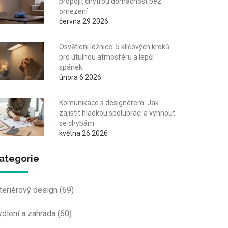
propojit chytrou domácnost bez
omezení
června 29 2026
Osvětlení ložnice: 5 klíčových kroků
pro útulnou atmosféru a lepší
spánek
února 6 2026
Komunikace s designérem: Jak
zajistit hladkou spolupráci a vyhnout
se chybám
května 26 2026
ategorie
nteriérový design
(69)
ydlení a zahrada
(60)