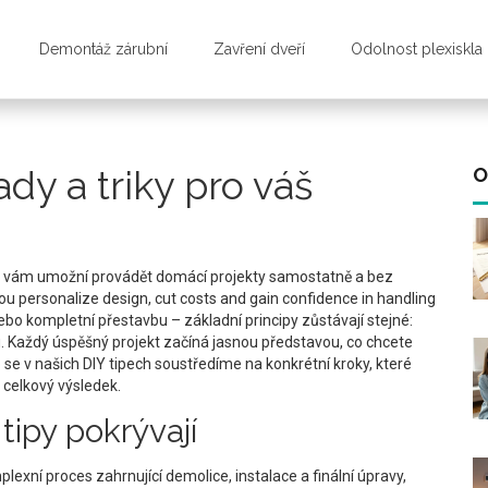
Demontáž zárubní
Zavření dveří
Odolnost plexiskla
ady a triky pro váš
O
ré vám umožní provádět domácí projekty samostatně a bez
 you personalize design, cut costs and gain confidence in handling
ebo kompletní přestavbu – základní principy zůstávají stejné:
u. Každý úspěšný projekt začíná jasnou představou, co chcete
e v našich DIY tipech soustředíme na konkrétní kroky, které
 celkový výsledek.
 tipy pokrývají
lexní proces zahrnující demolice, instalace a finální úpravy,