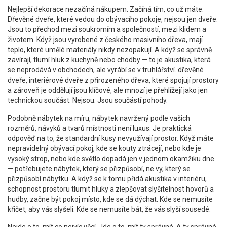
Nejlepší dekorace nezačíná nákupem. Začíná tím, co už máte.
Dřevěné dveře, které vedou do obývacího pokoje, nejsou jen dveře.
Jsou to přechod mezi soukromím a společností, mezi klidem a
životem. Když jsou vyrobené z českého masivního dřeva, mají
teplo, které umělé materiály nikdy nezopakují. A když se správně
zavírají, tlumí hluk z kuchyně nebo chodby — to je akustika, která
se neprodává v obchodech, ale vyrábí se v truhlářství.
dřevěné
dveře
,
interiérové dveře z přirozeného dřeva, které spojují prostory
a zároveň je oddělují
jsou klíčové, ale mnozí je přehlížejí jako jen
technickou součást. Nejsou. Jsou součástí pohody.
Podobně
nábytek na míru
,
nábytek navržený podle vašich
rozměrů, návyků a tvarů místnosti
není luxus. Je praktická
odpověď na to, že standardní kusy nevyužívají prostor. Když máte
nepravidelný obývací pokoj, kde se kouty ztrácejí, nebo kde je
vysoký strop, nebo kde světlo dopadá jen v jednom okamžiku dne
— potřebujete nábytek, který se přizpůsobí, ne vy, který se
přizpůsobí nábytku. A když se k tomu přidá
akustika v interiéru
,
schopnost prostoru tlumit hluky a zlepšovat slyšitelnost hovorů a
hudby
, začne být pokoj místo, kde se dá dýchat. Kde se nemusíte
křičet, aby vás slyšeli. Kde se nemusíte bát, že vás slyší sousedé.