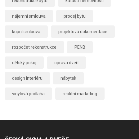
rekonstrukce bytu
katastr nemovitostí
nájemní smlouva
prodej bytu
kupní smlouva
projektová dokumentace
rozpočet rekonstrukce
PENB
dětský pokoj
oprava dveří
design interiéru
nábytek
vinylová podlaha
realitní marketing