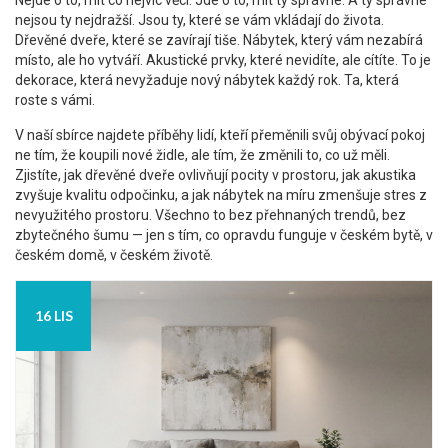
Nejde o to, mít co nejvíc věcí. Jde o to, mít ty správné. A ty správné
nejsou ty nejdražší. Jsou ty, které se vám vkládají do života.
Dřevěné dveře, které se zavírají tiše. Nábytek, který vám nezabírá
místo, ale ho vytváří. Akustické prvky, které nevidíte, ale cítíte. To je
dekorace, která nevyžaduje nový nábytek každý rok. Ta, která
roste s vámi.
V naší sbírce najdete příběhy lidí, kteří přeměnili svůj obývací pokoj
ne tím, že koupili nové židle, ale tím, že změnili to, co už měli.
Zjistíte, jak dřevěné dveře ovlivňují pocity v prostoru, jak akustika
zvyšuje kvalitu odpočinku, a jak nábytek na míru zmenšuje stres z
nevyužitého prostoru. Všechno to bez přehnaných trendů, bez
zbytečného šumu — jen s tím, co opravdu funguje v českém bytě, v
českém domě, v českém životě.
16 LIS