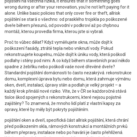
pojištění na všechna rizika
, it ensures that if something goes
wrong during or after your renovation, you’re not left paying for it
alone.
Unlike basic policies that only cover fire or theft, allrisk
pojištění se stará o všechno: od prasklého trojskla po poškozené
dveře během přesunů, od povodní v podkroví až po chybnou
montáž, kterou provedla firma, kterou jste si vybrali.
Proč to vůbec dělat? Když vyměňujete okna, může dojít k
poškození fasády, ztrátě tepla nebo vniknutí vody. Pokud
rekonstruujete koupelnu, může dojít k úniku vody, která poškodí
podlahy i stěny pod nimi. A co když během stavebních prací někdo
spadne z žebříku nebo poškodí vaše nové dřevěné dveře?
Standardní pojištění domácnosti to často nezakrývá.
rekonstrukce
domu
,
komplexní úprava bytu nebo domu, která zahrnuje výměnu
oken, dveří, instalací, úpravy stěn a podlah
je velký projekt – a
každý krok přináší nové riziko. Víte, že v ČR se každoročně stává
tisíce škod spojených s rekonstrukcemi, které nejsou pojistně
zajištěny? To znamená, že mnoho lidí platí z vlastní kapsy za
opravy, které by měly být pokryty pojištěním.
pojištění oken a dveří
,
specifická část allrisk pojištění, která chrání
před poškozením skla, rámových konstrukcí a montážních prvků
během přepravy, instalace nebo po havárii
je často přehlížená.