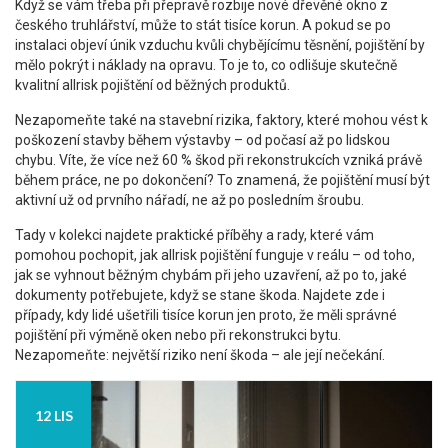
Když se vám třeba při přepravě rozbije nové dřevěné okno z
českého truhlářství, může to stát tisíce korun. A pokud se po
instalaci objeví únik vzduchu kvůli chybějícímu těsnění, pojištění by
mělo pokrýt i náklady na opravu. To je to, co odlišuje skutečně
kvalitní allrisk pojištění od běžných produktů.
Nezapomeňte také na
stavební rizika
,
faktory, které mohou vést k
poškození stavby během výstavby – od počasí až po lidskou
chybu
. Víte, že více než 60 % škod při rekonstrukcích vzniká právě
během práce, ne po dokončení? To znamená, že pojištění musí být
aktivní už od prvního nářadí, ne až po posledním šroubu.
Tady v kolekci najdete praktické příběhy a rady, které vám
pomohou pochopit, jak allrisk pojištění funguje v reálu – od toho,
jak se vyhnout běžným chybám při jeho uzavření, až po to, jaké
dokumenty potřebujete, když se stane škoda. Najdete zde i
případy, kdy lidé ušetřili tisíce korun jen proto, že měli správné
pojištění při výměně oken nebo při rekonstrukci bytu.
Nezapomeňte: největší riziko není škoda – ale její nečekání.
12 LIS