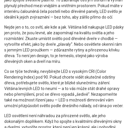
jako spojité světelné pásmo. To zabraňuje ostrým stínům a vytváří
plynulý přechod mezi vnějším a vnitřním prostorem. Pokud máte v
interiéru čalouněná čela postelí nebo dřevěné panely, LED světlo je
ideální k jejich zvýraznění — bez toho, aby zářilo přímo do očí.
Nejde jen o to, co svítí, ale kde a jak. Většina lidí nakupuje LED pásky
jen proto, že jsou levné, ale zapomínají na kvalitu světla a jeho
rozmístění. Zkuste umístit světlo pod dřevěné dveře v chodbě —
vytvoříte efekt, jako by dveře „plavaly“. Nebo osvětlete okenní rám
s jemným LED proužkem — zdůrazníte rytiny a přirozenou křivku
dřeva. To není jen design, to je řemeslo, stejně jako výroba
dřevěných oken a dveří na míru.
Co se týče techniky, nevybírejte LED s vysokým CRI (Color
Rendering Index) pod 90. Pokud chcete vidět skutečné odstíny
dřeva, potřebujete světlo, které je blízké slunečnímu záření.
Většina levných LED to neumí — a to vás může stát drahé opravy
nebo přemýšlení, proč se dřevo vypadá „šedivě“. Nezapomeňte
také na možnost řízení jasu — LED s možností dimrování vám
umožní přizpůsobit světlo podle dnešního nálady, od rána po večer.
LED osvětlení není náhradou za přirozené světlo, ale jeho
dokonalým doplňkem. Když ho spojíte s kvalitními dřevěnými okny
a dveřmi, vytvoříte prostor, který není jen krásný, ale i pohodlný,