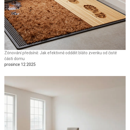
Zónování předsíně: Jak efektivně oddělit bláto zvenku od čisté
části domu
prosince 12 2025