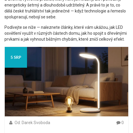
energeticky šetrný a dlouhodobě udržitelný. A právě to je to, co
dělá české truhlářství tak jedinečné — když technologie a řemeslo
spolupracují, nebojí se sebe.
Podívejte se níže — naleznete články, které vám ukážou, jak LED
osvětlení využít v různých částech domu, jak ho spojit s dřevěnými
prvkami a jak vyhnout běžným chybám, které zničí celkový efekt.
5 SRP
Od: Darek Svoboda
0