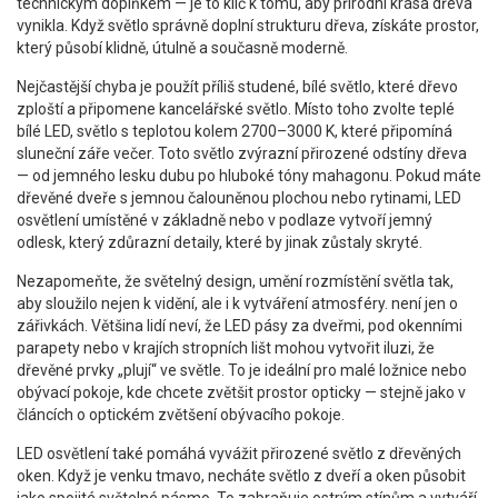
technickým doplňkem — je to klíč k tomu, aby přírodní krása dřeva
vynikla. Když světlo správně doplní strukturu dřeva, získáte prostor,
který působí klidně, útulně a současně moderně.
Nejčastější chyba je použít příliš studené, bílé světlo, které dřevo
zploští a připomene kancelářské světlo. Místo toho zvolte
teplé
bílé LED
,
světlo s teplotou kolem 2700–3000 K, které připomíná
sluneční záře večer
.
Toto světlo zvýrazní přirozené odstíny dřeva
— od jemného lesku dubu po hluboké tóny mahagonu. Pokud máte
dřevěné dveře s jemnou čalouněnou plochou nebo rytinami, LED
osvětlení umístěné v základně nebo v podlaze vytvoří jemný
odlesk, který zdůrazní detaily, které by jinak zůstaly skryté.
Nezapomeňte, že
světelný design
,
umění rozmístění světla tak,
aby sloužilo nejen k vidění, ale i k vytváření atmosféry
.
není jen o
zářivkách. Většina lidí neví, že LED pásy za dveřmi, pod okenními
parapety nebo v krajích stropních lišt mohou vytvořit iluzi, že
dřevěné prvky „plují“ ve světle. To je ideální pro malé ložnice nebo
obývací pokoje, kde chcete zvětšit prostor opticky — stejně jako v
článcích o optickém zvětšení obývacího pokoje.
LED osvětlení také pomáhá vyvážit přirozené světlo z dřevěných
oken. Když je venku tmavo, necháte světlo z dveří a oken působit