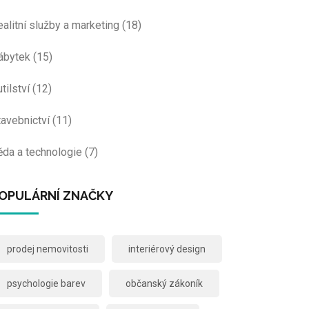
ealitní služby a marketing
(18)
ábytek
(15)
tilství
(12)
tavebnictví
(11)
ěda a technologie
(7)
OPULÁRNÍ ZNAČKY
prodej nemovitosti
interiérový design
psychologie barev
občanský zákoník