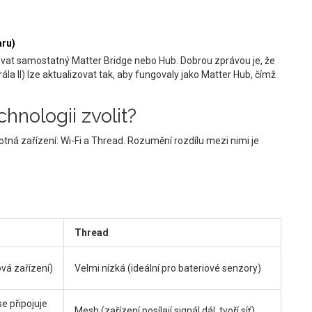
aru)
vat samostatný Matter Bridge nebo Hub. Dobrou zprávou je, že
a II) lze aktualizovat tak, aby fungovaly jako Matter Hub, čímž
hnologii zvolit?
otná zařízení: Wi-Fi a Thread. Rozumění rozdílu mezi nimi je
Thread
vá zařízení)
Velmi nízká (ideální pro bateriové senzory)
e připojuje
Mesh (zařízení posílají signál dál, tvoří síť)