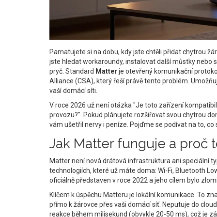
Pamatujete si na dobu, kdy jste chtěli přidat chytrou ž
jste hledat workaroundy, instalovat další můstky nebo se
pryč. Standard
Matter
je
otevřený komunikační protoko
Alliance (CSA)
, který řeší právě tento problém.
Umožňuje
vaší domácí síti.
V roce 2026 už není otázka "Je toto zařízení kompatibiln
provozu?". Pokud plánujete rozšiřovat svou chytrou do
vám ušetřil nervy i peníze. Pojďme se podívat na to, c
Jak Matter funguje a proč t
Matter není nová drátová infrastruktura ani speciální t
technologiích, které už máte doma: Wi-Fi, Bluetooth Lo
oficiálně představen v roce 2022 a jeho cílem bylo zl
Klíčem k úspěchu Matteru je lokální komunikace. To zna
přímo k žárovce přes vaši domácí síť. Neputuje do clou
reakce během milisekund (obvykle 20-50 ms), což je zá