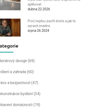
aplikovat
dubna 22 2026
Proč nejdou zavřít dveře a jak to
opravit snadno
srpna 26 2024
ategorie
nteriérový design
(69)
ydlení a zahrada
(60)
rávo a bezpečnost
(47)
ekonstrukce bydlení
(34)
ybavení domácnosti
(19)