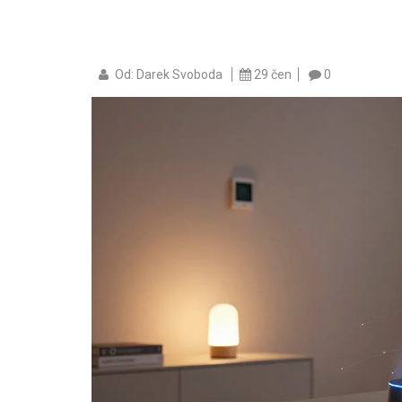
Od: Darek Svoboda
29 čen
0