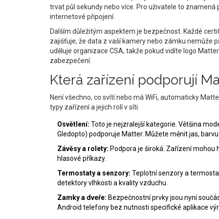
trvat půl sekundy nebo více. Pro uživatele to znamená 
internetové připojení.
Dalším důležitým aspektem je bezpečnost. Každé certif
zajišťuje, že data z vaší kamery nebo zámku nemůže přeč
uděluje organizace CSA, takže pokud vidíte logo Matter n
zabezpečení.
Která zařízení podporují Ma
Není všechno, co svítí nebo má WiFi, automaticky Matt
typy zařízení a jejich rolí v síti.
Osvětlení:
Toto je nejzralejší kategorie. Většina mode
Gledopto) podporuje Matter. Můžete měnit jas, barvu 
Závěsy a rolety:
Podpora je široká. Zařízení mohou 
hlasové příkazy.
Termostaty a senzory:
Teplotní senzory a termostaty
detektory vlhkosti a kvality vzduchu.
Zamky a dveře:
Bezpečnostní prvky jsou nyní součá
Android telefony bez nutnosti specifické aplikace vý