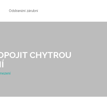
Odstranění zárubní
ROPOJIT CHYTROU
Í
omezení