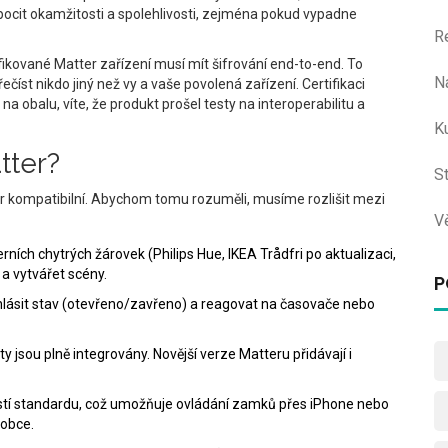
pocit okamžitosti a spolehlivosti, zejména pokud vypadne
R
ikované Matter zařízení musí mít šifrování end-to-end. To
N
íst nikdo jiný než vy a vaše povolená zařízení. Certifikaci
a obalu, víte, že produkt prošel testy na interoperabilitu a
Ku
tter?
S
er kompatibilní. Abychom tomu rozuměli, musíme rozlišit mezi
V
rních chytrých žárovek (Philips Hue, IKEA Trådfri po aktualizaci,
a vytvářet scény.
P
hlásit stav (otevřeno/zavřeno) a reagovat na časovače nebo
 jsou plně integrovány. Novější verze Matteru přidávají i
stí standardu, což umožňuje ovládání zamků přes iPhone nebo
robce.