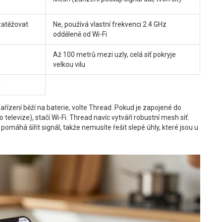
zatěžovat
Ne, používá vlastní frekvenci 2.4 GHz
odděleně od Wi-Fi
Až 100 metrů mezi uzly, celá síť pokryje
velkou vilu
y
zařízení běží na baterie, volte Thread. Pokud je zapojené do
elevize), stačí Wi-Fi. Thread navíc vytváří robustní mesh síť.
máhá šířit signál, takže nemusíte řešit slepé úhly, které jsou u