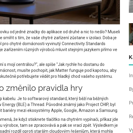
árovku od jedné značky do aplikace od druhé a nic to nešlo? Museli
 smířit s tím, že vaše chytré zařízení zůstane v izolaci. Doba je
l pro chytré domácnosti vyvinutý Connectivity Standards
 zařízením různých výrobců mluvit stejným jazykem přímo ve
K
í s mojí centrálou?", ale spíše "Jak rychle ho dostanu do
mácnost, musíte pochopit, jak Matter funguje pod kapotou, aby
I
o skutečně potřebujete vědět pro hladký chod vašeho systému.
o změnilo pravidla hry
B
yp kabelu. Je to softwarový standard, který běží na běžných
P
w Energy (BLE) a Thread. Původně známý jako Project CHIP, byl
omit bariéry mezi ekosystémy Apple, Google, Amazon a Samsung.
R
mená, že když stisknete tlačítko na chytrém vypínači, příkaz jde
du výrobce, tam se zpracovává a pak se vrací zpět. Výsledkem je
V
sadní rozdíl oproti starším cloudovým řešeníům, která mohla