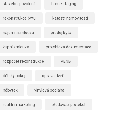
stavební povolení
home staging
rekonstrukce bytu
katastr nemovitostí
nájemní smlouva
prodej bytu
kupní smlouva
projektová dokumentace
rozpočet rekonstrukce
PENB
dětský pokoj
oprava dveří
nábytek
vinylová podlaha
realitní marketing
předávací protokol