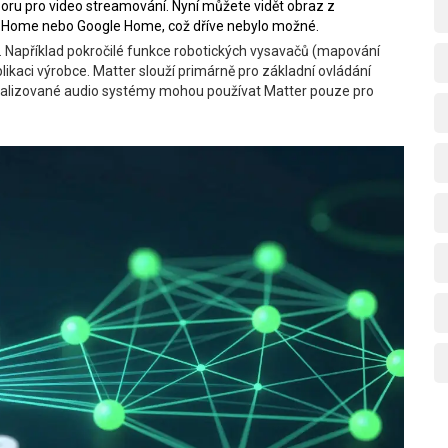
oru pro video streamování. Nyní můžete vidět obraz z
e Home nebo Google Home, což dříve nebylo možné.
e. Například pokročilé funkce robotických vysavačů (mapování
plikaci výrobce. Matter slouží primárně pro základní ovládání
ecializované audio systémy mohou používat Matter pouze pro