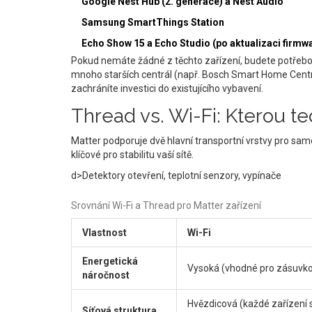
Google Nest Hub (2. generace) a Nest Audio
Samsung SmartThings Station
Echo Show 15 a Echo Studio (po aktualizaci firmw
Pokud nemáte žádné z těchto zařízení, budete potřebo
mnoho starších centrál (např. Bosch Smart Home Centrál
zachráníte investici do existujícího vybavení.
Thread vs. Wi-Fi: Kterou tec
Matter podporuje dvě hlavní transportní vrstvy pro sam
klíčové pro stabilitu vaší sítě.
d>Detektory otevření, teplotní senzory, vypínače
Srovnání Wi-Fi a Thread pro Matter zařízení
Vlastnost
Wi-Fi
Energetická
Vysoká (vhodné pro zásuvko
náročnost
Hvězdicová (každé zařízení s
Síťová struktura