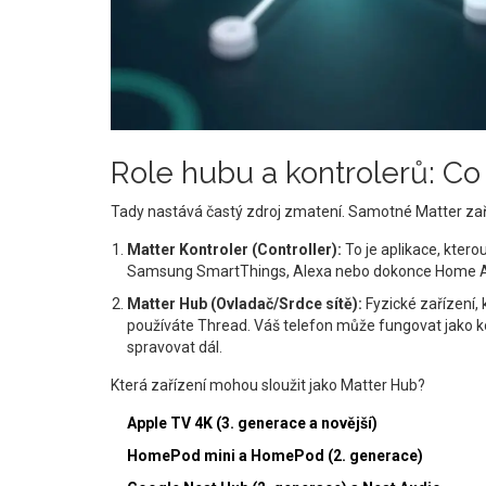
Role hubu a kontrolerů: Co
Tady nastává častý zdroj zmatení. Samotné Matter zaříz
Matter Kontroler (Controller):
To je aplikace, kter
Samsung SmartThings, Alexa nebo dokonce Home Assis
Matter Hub (Ovladač/Srdce sítě):
Fyzické zařízení,
používáte Thread. Váš telefon může fungovat jako kon
spravovat dál.
Která zařízení mohou sloužit jako Matter Hub?
Apple TV 4K (3. generace a novější)
HomePod mini a HomePod (2. generace)