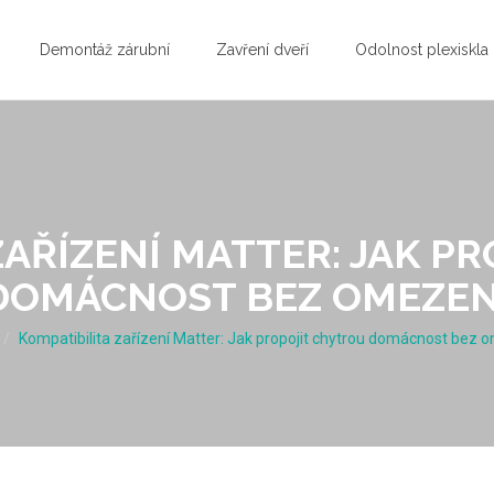
Demontáž zárubní
Zavření dveří
Odolnost plexiskla
ZAŘÍZENÍ MATTER: JAK P
DOMÁCNOST BEZ OMEZEN
Kompatibilita zařízení Matter: Jak propojit chytrou domácnost bez 