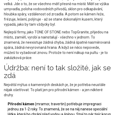
velká. Jde o to, že se všechno měří přesně na místě. Měří se výška
umyvadla, poloha vodovodních přívodů, sklon pro odkapávání,
hloubka spáry, vzdálenost od zrcadla. A potom se kámen řeže,
frézuje, lešení, polýruje - až se stane dokonalým kusem, který
vypadá, jako by tam vždycky byl.
Nejlepší firmy, jako TONE OF STONE nebo TopGranite, přijedou na
místo, zaměří, vyrobí a nainstalují - všechno v jednom. To
znamená, že neexistuje žádná chyba, žádná špatně nasměrovaná
spára, žádná nevyrovnaná hrana. A když se něco nepovede,
můžeš to vyžadovat znovu. Protože to není nákup na pultu - je to
zakázková práce.
Údržba: není to tak složité, jak se
zdá
Největší mýtus o kamenných deskách je, že je potřeba neustále
nějak ošetřovat. To platí jen pro přírodní kámen - a jen některé
druhy.
Přírodní kámen
(mramor, travertin) potřebuje impregnaci
jednou za 1-2 roky. To znamená, že se na něj nanese speciální
látka, která ho chrání před vodou a špínou. Stojí to pár tisíc korun