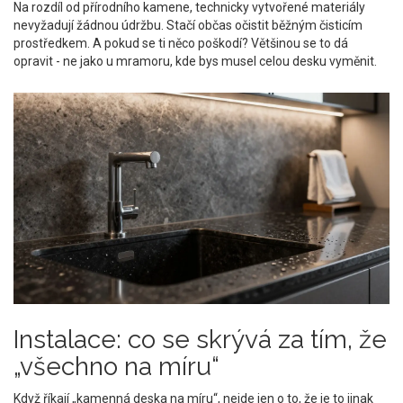
Na rozdíl od přírodního kamene, technicky vytvořené materiály
nevyžadují žádnou údržbu. Stačí občas očistit běžným čisticím
prostředkem. A pokud se ti něco poškodí? Většinou se to dá
opravit - ne jako u mramoru, kde bys musel celou desku vyměnit.
Instalace: co se skrývá za tím, že
„všechno na míru“
Když říkají „kamenná deska na míru“, nejde jen o to, že je to jinak