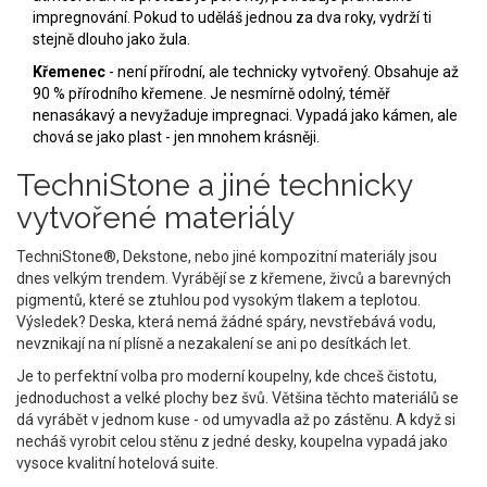
impregnování. Pokud to uděláš jednou za dva roky, vydrží ti
stejně dlouho jako žula.
Křemenec
- není přírodní, ale technicky vytvořený. Obsahuje až
90 % přírodního křemene. Je nesmírně odolný, téměř
nenasákavý a nevyžaduje impregnaci. Vypadá jako kámen, ale
chová se jako plast - jen mnohem krásněji.
TechniStone a jiné technicky
vytvořené materiály
TechniStone®, Dekstone, nebo jiné kompozitní materiály jsou
dnes velkým trendem. Vyrábějí se z křemene, živců a barevných
pigmentů, které se ztuhlou pod vysokým tlakem a teplotou.
Výsledek? Deska, která nemá žádné spáry, nevstřebává vodu,
nevznikají na ní plísně a nezakalení se ani po desítkách let.
Je to perfektní volba pro moderní koupelny, kde chceš čistotu,
jednoduchost a velké plochy bez švů. Většina těchto materiálů se
dá vyrábět v jednom kuse - od umyvadla až po zástěnu. A když si
necháš vyrobit celou stěnu z jedné desky, koupelna vypadá jako
vysoce kvalitní hotelová suite.