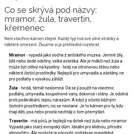
Co se skrývá pod názvy:
mramor, žula, travertin,
křemenec
Není všechno kámen stejné. Každý typ má své silné stránky a
některé omezení. Zkusme si je přehledně rozebrat:
Mramor
- vypadá jako socha z antického muzea. Jemné žíly,
bílé nebo šedé odstíny, velká estetika. Ale je měkčí než žula a
může být citlivý na kyseliny - tedy na citronovou šťávu nebo
některé čisticí prostředky. Nejlepší pro umyvadla a zástěny, ne
pro podlahy s vysokou zátěží.
Žula
- tvrdá, téměř neslomná. Dá se jí použít na všechno:
podlahy, umyvadla, koupelnové vany, dokonce i stěny. Je odolná
proti poškrábání, teplu, nárazům. A když ji očistíš běžným
čisticím prostředkem, nic se nestane. Je to kámen pro ty, kdo
mají děti, psa nebo prostě nechtějí o tom přemýšlet.
Travertin
- má pórů, je teplejší na dotek než žula nebo mramor.
Vypadá jako starý evropský dům. Ideální pro klidnou, přírodní
atmosféru. Ale protože je pórovitý, potřebuje pravidelné