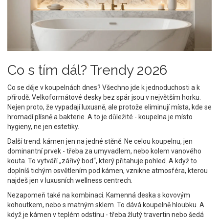
Co s tím dál? Trendy 2026
Co se děje v koupelnách dnes? Všechno jde k jednoduchosti a k
přírodě. Velkoformátové desky bez spár jsou v největším horku.
Nejen proto, že vypadají luxusně, ale protože eliminují místa, kde se
hromadí plísně a bakterie. A to je důležité - koupelna je místo
hygieny, ne jen estetiky.
Další trend: kámen jen na jedné stěně. Ne celou koupelnu, jen
dominantní prvek - třeba za umyvadlem, nebo kolem vanového
kouta. To vytváří „zářivý bod“, který přitahuje pohled. A když to
doplníš tichým osvětlením pod kámen, vznikne atmosféra, kterou
najdeš jen v luxusních wellness centrech.
Nezapomeň také na kombinaci. Kamenná deska s kovovým
kohoutkem, nebo s matným sklem. To dává koupelně hloubku. A
když je kámen v teplém odstínu - třeba žlutý travertin nebo šedá