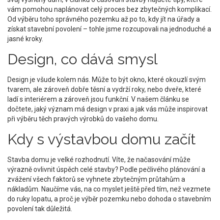
vám pomohou naplánovat celý proces bez zbytečných komplikací.
Od výběru toho správného pozemku až po to, kdy jít na úřady a
získat stavební povolení – tohle jsme rozcupovali na jednoduché a
jasné kroky.
Design, co dává smysl
Design je všude kolem nás. Může to být okno, které okouzlí svým
tvarem, ale zároveň dobře těsní a vydrží roky, nebo dveře, které
ladí s interiérem a zároveň jsou funkční. V našem článku se
dočtete, jaký význam má design v praxi a jak vás může inspirovat
při výběru těch pravých výrobků do vašeho domu.
Kdy s výstavbou domu začít
Stavba domu je velké rozhodnutí. Víte, že načasování může
výrazně ovlivnit úspěch celé stavby? Podle pečlivého plánování a
zvážení všech faktorů se vyhnete zbytečným průtahům a
nákladům. Naučíme vás, na co myslet ještě před tím, než vezmete
do ruky lopatu, a proč je výběr pozemku nebo dohoda o stavebním
povolení tak důležitá.