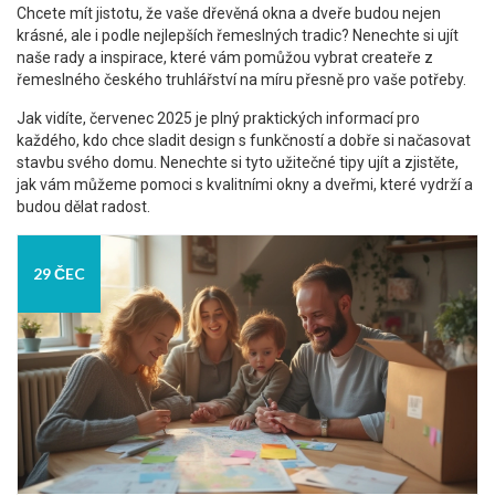
Chcete mít jistotu, že vaše dřevěná okna a dveře budou nejen
krásné, ale i podle nejlepších řemeslných tradic? Nenechte si ujít
naše rady a inspirace, které vám pomůžou vybrat createře z
řemeslného českého truhlářství na míru přesně pro vaše potřeby.
Jak vidíte, červenec 2025 je plný praktických informací pro
každého, kdo chce sladit design s funkčností a dobře si načasovat
stavbu svého domu. Nenechte si tyto užitečné tipy ujít a zjistěte,
jak vám můžeme pomoci s kvalitními okny a dveřmi, které vydrží a
budou dělat radost.
29 ČEC