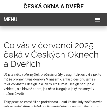
ČESKÁ OKNA A DVEŘE
Co vás v červenci 2025
čeká v Českých Oknech
a Dveřích
Už jste někdy přemýšleli, proč nás určitý design tolik osloví a jak to
může proměnit váš domov? V našem článku o designu jsme si
řekli, co vlastně design je a jak mu rozumět. Design není jen o
vzhledu, ale hlavně o tom, jak něco funguje a jaký má smysl v
našem životě.
Taky jsme se zaměřili na praktičnost. Jestli řešíte, kdy začít stavět
svůj vysněný dům, v článku o časování stavby najdete tipy, které