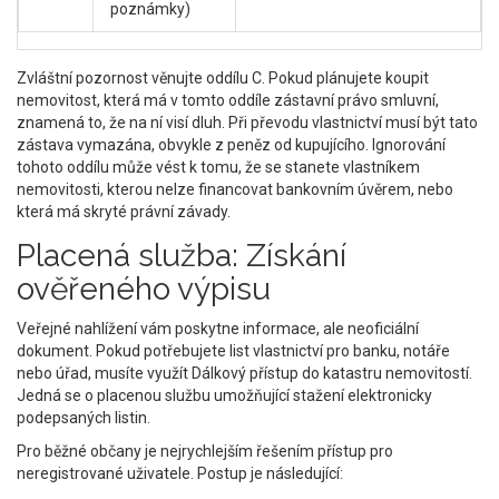
poznámky)
Zvláštní pozornost věnujte oddílu C. Pokud plánujete koupit
nemovitost, která má v tomto oddíle zástavní právo smluvní,
znamená to, že na ní visí dluh. Při převodu vlastnictví musí být tato
zástava vymazána, obvykle z peněz od kupujícího. Ignorování
tohoto oddílu může vést k tomu, že se stanete vlastníkem
nemovitosti, kterou nelze financovat bankovním úvěrem, nebo
která má skryté právní závady.
Placená služba: Získání
ověřeného výpisu
Veřejné nahlížení vám poskytne informace, ale neoficiální
dokument. Pokud potřebujete list vlastnictví pro banku, notáře
nebo úřad, musíte využít
Dálkový přístup do katastru nemovitostí
.
Jedná se o
placenou službu umožňující stažení elektronicky
podepsaných listin
.
Pro běžné občany je nejrychlejším řešením přístup pro
neregistrované uživatele. Postup je následující: