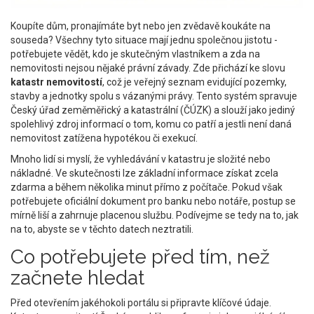
Koupíte dům, pronajímáte byt nebo jen zvědavě koukáte na
souseda? Všechny tyto situace mají jednu společnou jistotu -
potřebujete vědět, kdo je skutečným vlastníkem a zda na
nemovitosti nejsou nějaké právní závady. Zde přichází ke slovu
katastr nemovitostí
, což je
veřejný seznam evidující pozemky,
stavby a jednotky spolu s vázanými právy
.
Tento systém spravuje
Český úřad zeměměřický a katastrální (ČÚZK) a slouží jako jediný
spolehlivý zdroj informací o tom, komu co patří a jestli není daná
nemovitost zatížena hypotékou či exekucí.
Mnoho lidí si myslí, že vyhledávání v katastru je složité nebo
nákladné. Ve skutečnosti lze základní informace získat zcela
zdarma a během několika minut přímo z počítače. Pokud však
potřebujete oficiální dokument pro banku nebo notáře, postup se
mírně liší a zahrnuje placenou službu. Podívejme se tedy na to, jak
na to, abyste se v těchto datech neztratili.
Co potřebujete před tím, než
začnete hledat
Před otevřením jakéhokoli portálu si připravte klíčové údaje.