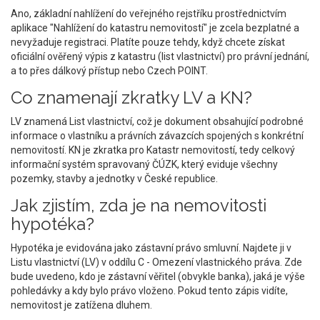
Ano, základní nahlížení do veřejného rejstříku prostřednictvím
aplikace "Nahlížení do katastru nemovitostí" je zcela bezplatné a
nevyžaduje registraci. Platíte pouze tehdy, když chcete získat
oficiální ověřený výpis z katastru (list vlastnictví) pro právní jednání,
a to přes dálkový přístup nebo Czech POINT.
Co znamenají zkratky LV a KN?
LV znamená List vlastnictví, což je dokument obsahující podrobné
informace o vlastníku a právních závazcích spojených s konkrétní
nemovitostí. KN je zkratka pro Katastr nemovitostí, tedy celkový
informační systém spravovaný ČÚZK, který eviduje všechny
pozemky, stavby a jednotky v České republice.
Jak zjistím, zda je na nemovitosti
hypotéka?
Hypotéka je evidována jako zástavní právo smluvní. Najdete ji v
Listu vlastnictví (LV) v oddílu C - Omezení vlastnického práva. Zde
bude uvedeno, kdo je zástavní věřitel (obvykle banka), jaká je výše
pohledávky a kdy bylo právo vloženo. Pokud tento zápis vidíte,
nemovitost je zatížena dluhem.