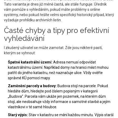
Tato varianta je dnes již méně častá, ale stále funguje. Úředník
vám pomůže s vyhledáním, pokud máte problémy s online
systémy, nebo pokud řešíte velmi specifický historický případ, který
vyžaduje prohlídku archivních listin.
Časté chyby a tipy pro efektivní
vyhledávání
I zkušený uživatel se může zamotat. Zde jsou některé pastí,
kterým se vyhnout:
Špatné katastrální území:
Adresa nemusí odpovídat
katastrálnímu území. Například domy na hranici měst mohou
patřit do jiného katastru, než naznačuje ulice. Vždy ověřte
správné KÚ pomocí mapy.
Zaměnění parcely a budovy:
Budova stojí na parcele. Pokud
hledáte dům, hledejte pod číslem popisným v kategorii
„Budova“. Parcela vám ukáže jen pozemek, na kterém dům
stojí, ale neobsahuje vždy informace o samotné stavbě a jejím
vlastníkovi v té samé hloubce.
Starý výpis:
Stav v katastru se mění každou minutu. Výpis starší