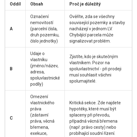
Oddíl
Obsah
Proč je důležitý
Označení
Ověříte, zda se všechny
nemovitostí
související pozemky a stavby
A
(parcelní čísla,
nacházejí v jednom LV.
druh pozemku,
Chybějící parcela může
číslo jednotky)
signalizovat problém.
Udaje o
Zjistíte, kdo je skutečným
vlastníku
vlastníkem. Pozor na
(jméno/název,
B
spoluvlastnictví - při prodeji
adresa,
musí souhlasit všichni
spoluvlastnické
spolumajitelé.
podíly)
Omezení
vlastnického
Kritická sekce. Zde najdete
práva
hypotéky, které musí být
(zástavní
splaceny při převodu,
C
práva, věcná
případná věcná břemena
břemena,
(např. právo cesty) nebo
exekuce,
probíhající soudní řízení.