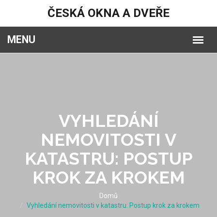
ČESKÁ OKNA A DVEŘE
VYHLEDÁNÍ
NEMOVITOSTI V
KATASTRU: POSTUP
KROK ZA KROKEM
Domů
Vyhledání nemovitosti v katastru: Postup krok za krokem