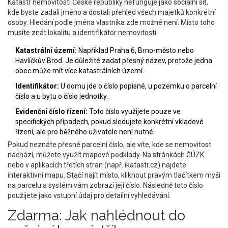
Katastr nemovitostí České republiky nefunguje jako sociální síť,
kde byste zadali jméno a dostali přehled všech majetků konkrétní
osoby. Hledání podle jména vlastníka zde možné není. Místo toho
musíte znát lokalitu a identifikátor nemovitosti.
Katastrální území:
Například Praha 6, Brno-město nebo
Havlíčkův Brod. Je důležité zadat přesný název, protože jedna
obec může mít více katastrálních území.
Identifikátor:
U domu jde o číslo popisné, u pozemku o parcelní
číslo a u bytu o číslo jednotky.
Evidenční číslo řízení:
Toto číslo využijete pouze ve
specifických případech, pokud sledujete konkrétní vkladové
řízení, ale pro běžného uživatele není nutné.
Pokud neznáte přesné parcelní číslo, ale víte, kde se nemovitost
nachází, můžete využít mapové podklady. Na stránkách ČÚZK
nebo v aplikacích třetích stran (např. ikatastr.cz) najdete
interaktivní mapu. Stačí najít místo, kliknout pravým tlačítkem myši
na parcelu a systém vám zobrazí její číslo. Následně toto číslo
použijete jako vstupní údaj pro detailní vyhledávání.
Zdarma: Jak nahlédnout do