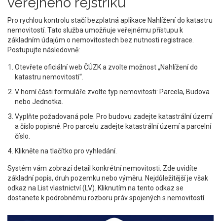
veřejného rejstříku
Pro rychlou kontrolu stačí bezplatná aplikace
Nahlížení do katastru
nemovitostí
. Tato služba
umožňuje veřejnému přístupu k
základním údajům o nemovitostech bez nutnosti registrace
.
Postupujte následovně:
Otevřete oficiální web ČÚZK a zvolte možnost „Nahlížení do
katastru nemovitostí“.
V horní části formuláře zvolte typ nemovitosti: Parcela, Budova
nebo Jednotka.
Vyplňte požadovaná pole. Pro budovu zadejte katastrální území
a číslo popisné. Pro parcelu zadejte katastrální území a parcelní
číslo.
Klikněte na tlačítko pro vyhledání.
Systém vám zobrazí detail konkrétní nemovitosti. Zde uvidíte
základní popis, druh pozemku nebo výměru. Nejdůležitější je však
odkaz na
List vlastnictví (LV)
. Kliknutím na tento odkaz se
dostanete k podrobnému rozboru práv spojených s nemovitostí.