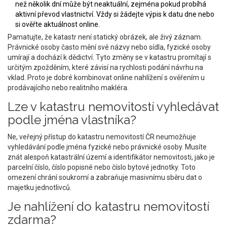
než několik dní může být neaktuální, zejména pokud probíhá
aktivní převod vlastnictví. Vždy si žádejte výpis k datu dne nebo
si ověřte aktuálnost online.
Pamatujte, že katastr není statický obrázek, ale živý záznam.
Právnické osoby často mění své názvy nebo sídla, fyzické osoby
umírají a dochází k dědictví. Tyto změny se v katastru promítají s
určitým zpožděním, které závisí na rychlosti podání návrhu na
vklad. Proto je dobré kombinovat online nahlížení s ověřením u
prodávajícího nebo realitního makléra.
Lze v katastru nemovitostí vyhledávat
podle jména vlastníka?
Ne, veřejný přístup do katastru nemovitostí ČR neumožňuje
vyhledávání podle jména fyzické nebo právnické osoby. Musíte
znát alespoň katastrální území a identifikátor nemovitosti, jako je
parcelní číslo, číslo popisné nebo číslo bytové jednotky. Toto
omezení chrání soukromí a zabraňuje masivnímu sběru dat o
majetku jednotlivců.
Je nahlížení do katastru nemovitostí
zdarma?