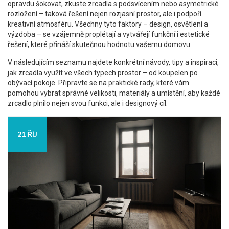
opravdu šokovat, zkuste zrcadla s podsvícením nebo asymetrické
rozložení – taková řešení nejen rozjasní prostor, ale i podpoří
kreativní atmosféru. Všechny tyto faktory – design, osvětlení a
výzdoba – se vzájemně proplétají a vytvářejí funkční i estetické
řešení, které přináší skutečnou hodnotu vašemu domovu.
V následujícím seznamu najdete konkrétní návody, tipy a inspiraci,
jak zrcadla využít ve všech typech prostor – od koupelen po
obývací pokoje. Připravte se na praktické rady, které vám
pomohou vybrat správné velikosti, materiály a umístění, aby každé
zrcadlo plnilo nejen svou funkci, ale i designový cíl.
21 ŘÍJ