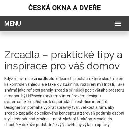
ČESKÁ OKNA A DVEŘE
Zrcadla – praktické tipy a
inspirace pro váš domov
Když mluvíme o
zrcadlech
,
reflexních plochách, které slouží nejen
ke kontrole vzhledu, ale také k vizuálnímu rozšíření místnosti
. Také
známá jako
reflexní panely
, zrcadla
přinášejí
pocit většího prostoru
a mohou být klíčovým prvkem v
interiérovém designu
,
systematickém přístupu k uspořádání a estetice interiérů
.
Designérům pomáhá vybírat správný tvar, velikost a rám, aby
zrcadlo zapadlo do celkového konceptu a zároveň podtrhlo osobní
styl. Jednoduchá změna – např. vložení širokého zrcadla do
chodbě – dokáže podstatně zvýšit světelný výtah a opticky