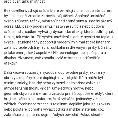
prodloužit šířku místnosti.
Bez
osvětlení
,
zdrojů světla, které ovlivňují viditelnost a atmosféru
by i to nejlepší zrcadlo ztrácelo svůj účinek. Správně umístěné
světlo zdůrazní reflexi, odstraní nepříjemné stíny a umožní přesný
odraz. LED pásky podél rámu, nástěnné svítidla nebo bodová
světla nad zrcadlem vytvářejí dynamické efekty, které podtrhují jak
funkci, tak estetiku. Při výběru osvětlení je dobré myslet na teplotu
světla – studené tóny podporují moderní minimalistické interiéry,
zatímco teplé odstíny ladí s rustikálními dřevěnými prvky. Důležitý
je také energetický aspekt – LED technologie spojuje úsporu a
dlouhou životnost, což zrcadla i celé místnosti udrží svěží a
efektivní.
Další klíčová součást je
výzdoba
,
doprovodné prvky jako rámy,
obrazy a doplňky, které doplňují hlavní objekt
. Rám může být
minimalistický, klasický nebo výrazný, a tím přímo ovlivňuje
atmosféru místnosti. Přidání uměleckých motivů nebo
geometrických tvarů v rámci zrcadla přináší „optické efekty“, které
hrají se světlem a prostorem, čímž vytvářejí jedinečný vizuální
zážitek. Kombinace zrcadel s textilními doplňky, jako jsou závěsy
nebo polštáře, pomáhá vyvážit odraz a měkké materiály, což
zabraňuje chladnému dojmu čistých povrchů. Pokud chcete