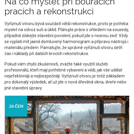
Na co myslet při bouracích
pracích a rekonstrukci
Vyříznutí otvoru bývá součástí větší rekonstrukce, proto je potřeba
myslet na odvoz suti a úklid. Plánujte práce s ohledem na sousedy,
případně získejte stavební povolení, pokud jde o nosnou zeď. Vždy
se vyplatí mít jasně domluvený harmonogram a přípravu nástrojů i
materiálu předem. Pamatujte, že správné vyříznutí otvoru šetří
čas i náklady při dalších krocích rekonstrukce.
Pokud vám chybí zkušenosti, zvažte také využití služeb
profesionálů, kteří mají potřebné vybavení a vědí, jak vše udělat
nejefektivněji a nejbezpečněji. Vyříznutí otvoru je totiž základem
pro dokonalý výsledek, ať už jde o nová dřevěná okna, dveře nebo
jiné stavební úpravy.
26 ČEN