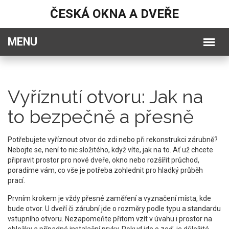
ČESKÁ OKNA A DVEŘE
Vyříznutí otvoru: Jak na
to bezpečně a přesně
Potřebujete vyříznout otvor do zdi nebo při rekonstrukci zárubně?
Nebojte se, není to nic složitého, když víte, jak na to. Ať už chcete
připravit prostor pro nové dveře, okno nebo rozšířit průchod,
poradíme vám, co vše je potřeba zohlednit pro hladký průběh
prací.
Prvním krokem je vždy přesné zaměření a vyznačení místa, kde
bude otvor. U dveří či zárubní jde o rozměry podle typu a standardu
vstupního otvoru. Nezapomeňte přitom vzít v úvahu i prostor na