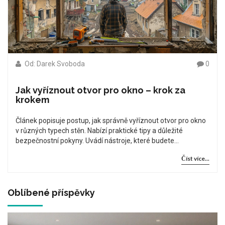
Od: Darek Svoboda
0
Jak vyříznout otvor pro okno – krok za
krokem
Článek popisuje postup, jak správně vyříznout otvor pro okno
v různých typech stěn. Nabízí praktické tipy a důležité
bezpečnostní pokyny. Uvádí nástroje, které budete
potřebovat, a kroky, které byste měli dodržovat. Doporučuje
Číst více...
také, na co si dát pozor a jak si práci co nejvíce usnadnit.
Oblíbené příspěvky