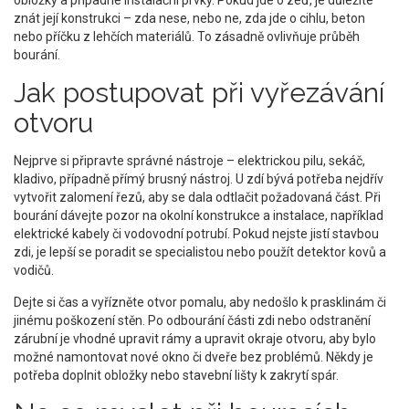
obložky a případné instalační prvky. Pokud jde o zeď, je důležité
znát její konstrukci – zda nese, nebo ne, zda jde o cihlu, beton
nebo příčku z lehčích materiálů. To zásadně ovlivňuje průběh
bourání.
Jak postupovat při vyřezávání
otvoru
Nejprve si připravte správné nástroje – elektrickou pilu, sekáč,
kladivo, případně přímý brusný nástroj. U zdí bývá potřeba nejdřív
vytvořit zalomení řezů, aby se dala odtlačit požadovaná část. Při
bourání dávejte pozor na okolní konstrukce a instalace, například
elektrické kabely či vodovodní potrubí. Pokud nejste jistí stavbou
zdi, je lepší se poradit se specialistou nebo použít detektor kovů a
vodičů.
Dejte si čas a vyřízněte otvor pomalu, aby nedošlo k prasklinám či
jinému poškození stěn. Po odbourání části zdi nebo odstranění
zárubní je vhodné upravit rámy a upravit okraje otvoru, aby bylo
možné namontovat nové okno či dveře bez problémů. Někdy je
potřeba doplnit obložky nebo stavební lišty k zakrytí spár.