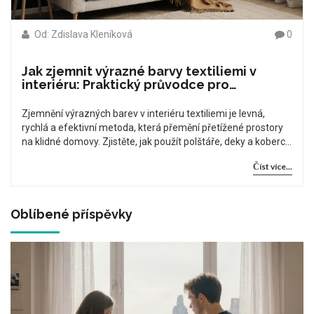
Od: Zdislava Kleníková
0
Jak zjemnit výrazné barvy textiliemi v
interiéru: Praktický průvodce pro
harmonický design
Zjemnění výrazných barev v interiéru textiliemi je levná,
rychlá a efektivní metoda, která přemění přetížené prostory
na klidné domovy. Zjistěte, jak použít polštáře, deky a koberce
k harmonickému výsledku.
Číst více...
Oblíbené příspěvky