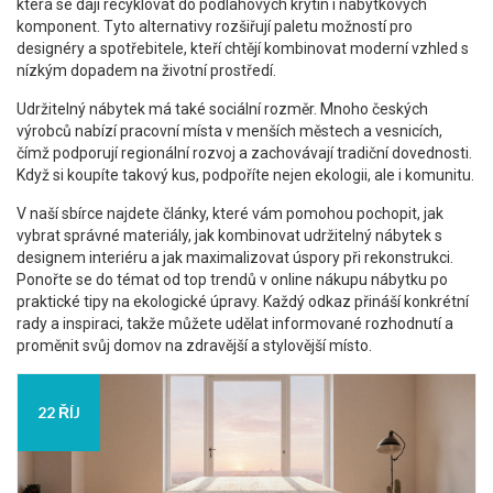
která se dají recyklovat do podlahových krytin i nábytkových
komponent. Tyto alternativy rozšiřují paletu možností pro
designéry a spotřebitele, kteří chtějí kombinovat moderní vzhled s
nízkým dopadem na životní prostředí.
Udržitelný nábytek má také sociální rozměr. Mnoho českých
výrobců nabízí pracovní místa v menších městech a vesnicích,
čímž podporují regionální rozvoj a zachovávají tradiční dovednosti.
Když si koupíte takový kus, podpoříte nejen ekologii, ale i komunitu.
V naší sbírce najdete články, které vám pomohou pochopit, jak
vybrat správné materiály, jak kombinovat udržitelný nábytek s
designem interiéru a jak maximalizovat úspory při rekonstrukci.
Ponořte se do témat od top trendů v online nákupu nábytku po
praktické tipy na ekologické úpravy. Každý odkaz přináší konkrétní
rady a inspiraci, takže můžete udělat informované rozhodnutí a
proměnit svůj domov na zdravější a stylovější místo.
22 ŘÍJ