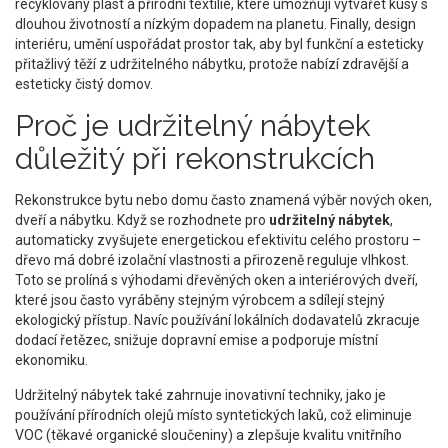
recyklovaný plast a přírodní textilie
, které umožňují vytvářet kusy s
dlouhou životností a nízkým dopadem na planetu. Finally,
design
interiéru
,
umění uspořádat prostor tak, aby byl funkční a esteticky
přitažlivý
těží z udržitelného nábytku, protože nabízí zdravější a
esteticky čistý domov.
Proč je udržitelný nábytek
důležitý při rekonstrukcích
Rekonstrukce bytu nebo domu často znamená výběr nových oken,
dveří a nábytku. Když se rozhodnete pro
udržitelný nábytek
,
automaticky zvyšujete energetickou efektivitu celého prostoru –
dřevo má dobré izolační vlastnosti a přirozeně reguluje vlhkost.
Toto se prolíná s výhodami dřevěných oken a interiérových dveří,
které jsou často vyráběny stejným výrobcem a sdílejí stejný
ekologický přístup. Navíc používání lokálních dodavatelů zkracuje
dodací řetězec, snižuje dopravní emise a podporuje místní
ekonomiku.
Udržitelný nábytek také zahrnuje inovativní techniky, jako je
používání přírodních olejů místo syntetických laků, což eliminuje
VOC (těkavé organické sloučeniny) a zlepšuje kvalitu vnitřního