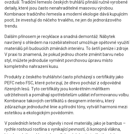
ovzduší. Tradiční řemeslo českých truhlářů přináší ručně vyrobené
detaily, které jsou často nenahraditelné masovou výrobou.
Kombinace tradičního řemesla a moderní ekologie dává kupujícím
pocit, že investují do něčeho trvalého, ne jen do jednorázového
trendu.
Dalším přínosem je recyklace a snadná demontáž. Nábytek
navržený s ohledem na rozebíratelnost umožňuje opětovné využití
materiálů při budoucích změnách interiéru. To šetří peníze i zdroje.
V praxi to znamená, že pokud jednou chcete změnit barvu nebo
styl, můžete jednoduše vyměnit povrchovou úpravu místo
kompletního nahrazení kusu.
Produkty z českého truhlářství často přicházejí s certifikáty jako
PEFC nebo FSC, které potvrzují, že dřevo pochází z odpovědně
řízených lesů. Tyto certifikáty jsou konkrétním měřítkem
udržitelnosti a pomáhají spotřebitelům udělat informovanou volbu.
Kombinace takových certifikátů s designem interiéru, který
zdůrazňuje jednoduché linie a přírodní tóny, vytváří harmonii mezi
estetikou a ekologickým povědomím.
V posledních letech se objevily i nové materiály, jako je bambus –
rychle rostoucí rostlina s vynikající pevností, či konopná vlákna,