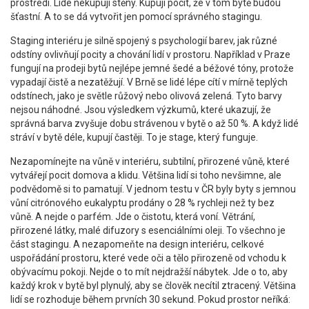
prostředí. Lidé nekupují stěny. Kupují pocit, že v tom bytě budou
šťastní. A to se dá vytvořit jen pomocí správného stagingu.
Staging interiéru je silně spojený s
psychologií barev
,
jak různé
odstíny ovlivňují pocity a chování lidí v prostoru
. Například v Praze
fungují na prodeji bytů nejlépe jemné šedé a béžové tóny, protože
vypadají čistě a nezatěžují. V Brně se lidé lépe cítí v mírně teplých
odstínech, jako je světle růžový nebo olivová zelená. Tyto barvy
nejsou náhodné. Jsou výsledkem výzkumů, které ukazují, že
správná barva zvyšuje dobu strávenou v bytě o až 50 %. A když lidé
stráví v bytě déle, kupují častěji. To je stage, který funguje.
Nezapomínejte na
vůně v interiéru
,
subtilní, přirozené vůně, které
vytvářejí pocit domova a klidu
. Většina lidí si toho nevšimne, ale
podvědomě si to pamatují. V jednom testu v ČR byly byty s jemnou
vůní citrónového eukalyptu prodány o 28 % rychleji než ty bez
vůně. A nejde o parfém. Jde o čistotu, která voní. Větrání,
přirozené látky, malé difuzory s esenciálními oleji. To všechno je
část stagingu. A nezapomeňte na
design interiéru
,
celkové
uspořádání prostoru, které vede oči a tělo přirozeně od vchodu k
obývacímu pokoji
. Nejde o to mít nejdražší nábytek. Jde o to, aby
každý krok v bytě byl plynulý, aby se člověk necítil ztracený. Většina
lidí se rozhoduje během prvních 30 sekund. Pokud prostor neříká: