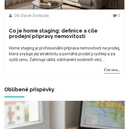
Od: Darek Svoboda
0
Co je home staging: definice a cíle
prodejní přípravy nemovitosti
Home staging je profesionální příprava nemovitosti na prodej,
která zvyšuje její atraktivitu a pomáhá prodat ji rychleji a za
vyšší cenu. Zahrnuje úklid, odstranění osobních věcí,
optimalizaci osvětlení a nábytku, aby se zájemci mohli
Číst více...
snadno představit život v domě.
Oblíbené příspěvky