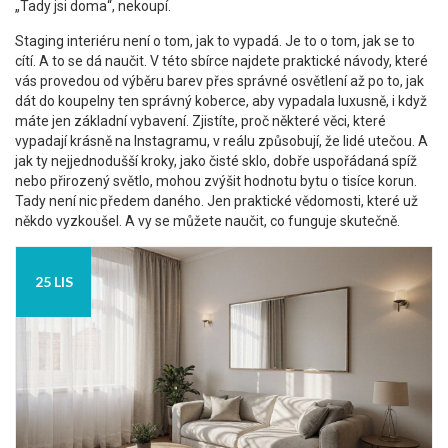
„Tady jsi doma“, nekoupí.
Staging interiéru není o tom, jak to vypadá. Je to o tom, jak se to
cítí. A to se dá naučit. V této sbírce najdete praktické návody, které
vás provedou od výběru barev přes správné osvětlení až po to, jak
dát do koupelny ten správný koberce, aby vypadala luxusně, i když
máte jen základní vybavení. Zjistíte, proč některé věci, které
vypadají krásně na Instagramu, v reálu způsobují, že lidé utečou. A
jak ty nejjednodušší kroky, jako čisté sklo, dobře uspořádaná spíž
nebo přirozený světlo, mohou zvýšit hodnotu bytu o tisíce korun.
Tady není nic předem daného. Jen praktické vědomosti, které už
někdo vyzkoušel. A vy se můžete naučit, co funguje skutečně.
25 LIS