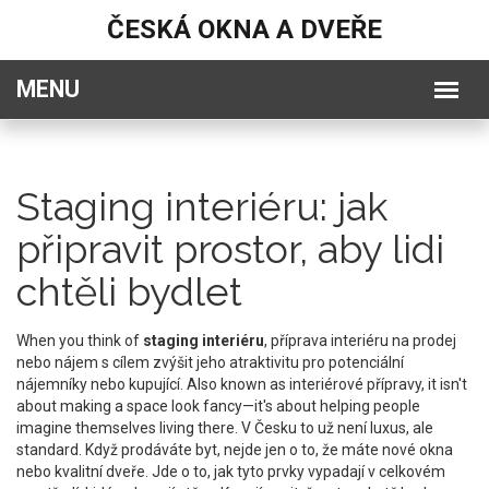
ČESKÁ OKNA A DVEŘE
Staging interiéru: jak
připravit prostor, aby lidi
chtěli bydlet
When you think of
staging interiéru
,
příprava interiéru na prodej
nebo nájem s cílem zvýšit jeho atraktivitu pro potenciální
nájemníky nebo kupující
. Also known as
interiérové přípravy
, it isn't
about making a space look fancy—it's about helping people
imagine themselves living there.
V Česku to už není luxus, ale
standard. Když prodáváte byt, nejde jen o to, že máte nové okna
nebo kvalitní dveře. Jde o to, jak tyto prvky vypadají v celkovém