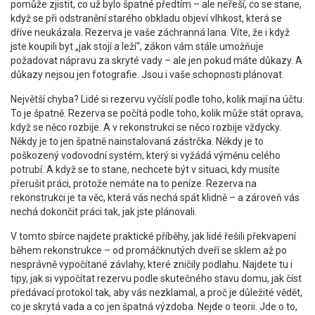
pomůže zjistit, co už bylo špatné předtím – ale neřeší, co se stane,
když se při odstranění starého obkladu objeví vlhkost, která se
dříve neukázala. Rezerva je vaše záchranná lana. Víte, že i když
jste koupili byt „jak stojí a leží“, zákon vám stále umožňuje
požadovat nápravu za skryté vady – ale jen pokud máte důkazy. A
důkazy nejsou jen fotografie. Jsou i vaše schopnosti plánovat.
Největší chyba? Lidé si rezervu vyčíslí podle toho, kolik mají na účtu.
To je špatně. Rezerva se počítá podle toho, kolik může stát oprava,
když se něco rozbije. A v rekonstrukci se něco rozbije vždycky.
Někdy je to jen špatně nainstalovaná zástrčka. Někdy je to
poškozený vodovodní systém, který si vyžádá výměnu celého
potrubí. A když se to stane, nechcete být v situaci, kdy musíte
přerušit práci, protože nemáte na to peníze. Rezerva na
rekonstrukci je ta věc, která vás nechá spát klidně – a zároveň vás
nechá dokončit práci tak, jak jste plánovali.
V tomto sbírce najdete praktické příběhy, jak lidé řešili překvapení
během rekonstrukce – od promáčknutých dveří se sklem až po
nesprávně vypočítané závlahy, které zničily podlahu. Najdete tu i
tipy, jak si vypočítat rezervu podle skutečného stavu domu, jak číst
předávací protokol tak, aby vás nezklamal, a proč je důležité vědět,
co je skrytá vada a co jen špatná výzdoba. Nejde o teorii. Jde o to,