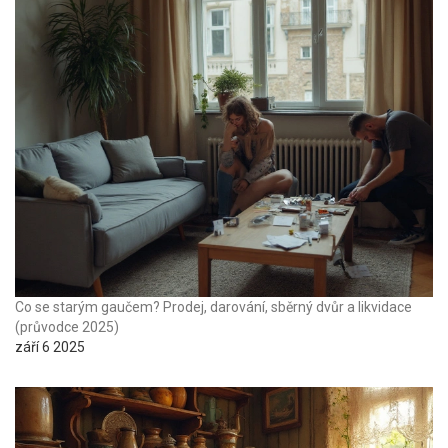
Co se starým gaučem? Prodej, darování, sběrný dvůr a likvidace
(průvodce 2025)
září 6 2025