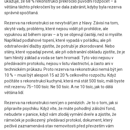
ukazuje, že 68 % rekonstrukcí překročilo původní rozpočet – a
většina těchto překročení by se dala zabránit, kdyby byla rezerva
správně spočítaná.
Rezerva na rekonstrukci se nevytváří jen z hlavy. Závisí na tom,
skryté vady
,
problémy, které nejsou vidět při prohlídce, ale
vypuknou až během oprav
– a ty se objevují častěji, než si myslíte.
Například podlahové topení, které vypadá v pořádku, ale při
odstraňování dlažby zjistíte, že potrubí je zkorodované. Nebo
stěny, které vypadají pevné, ale při odstranění obkladu zjistíte, že je
tam hlinitý základ a voda se tam hromadí. Tyto věci nejsou v
předávacím protokolu, nejsou v listu vlastnictví, a často ani v
technickém průkazu. Proto rezerva na rekonstrukci nemá být jen
10 % – musí být alespoň 15 až 20 % celkového rozpočtu. Když
počítáte s rekonstrukcí kuchyně, která má stát 500 tisíc, měli byste
mít rezervu 75–100 tisíc. Ne 50 tisíc. A ne 10 tisíc, jak to dělá
většina lidí.
Rezerva na rekonstrukci není jen o penězích. Je to o tom, jak si
připravíte psychiku. Když víte, že máte pohodlný záložní fond,
nebudete v panice, když vám zloděj vymění dveře a zjistíte, že
rámeček je poškozený.
předávací protokol
,
dokument, který
pečlivě zaznamenává stav nemovitosti před převzetím
vám