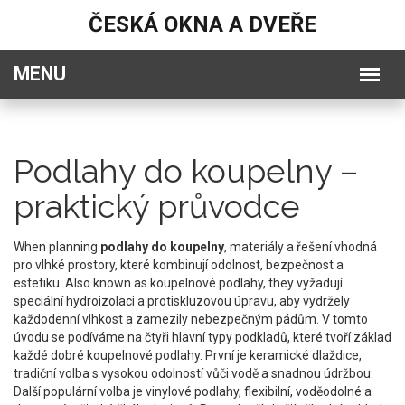
ČESKÁ OKNA A DVEŘE
Podlahy do koupelny –
praktický průvodce
When planning
podlahy do koupelny
,
materiály a řešení vhodná
pro vlhké prostory, které kombinují odolnost, bezpečnost a
estetiku
. Also known as
koupelnové podlahy
, they
vyžadují
speciální hydroizolaci a protiskluzovou úpravu, aby vydržely
každodenní vlhkost a zamezily nebezpečným pádům
.
V tomto
úvodu se podíváme na čtyři hlavní typy podkladů, které tvoří základ
každé dobré koupelnové podlahy. První je
keramické dlaždice
,
tradiční volba s vysokou odolností vůči vodě a snadnou údržbou
.
Další populární volba je
vinylové podlahy
,
flexibilní, voděodolné a