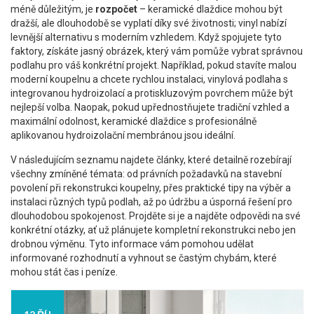
méně důležitým, je
rozpočet
– keramické dlaždice mohou být
dražší, ale dlouhodobě se vyplatí díky své životnosti; vinyl nabízí
levnější alternativu s moderním vzhledem. Když spojujete tyto
faktory, získáte jasný obrázek, který vám pomůže vybrat správnou
podlahu pro váš konkrétní projekt. Například, pokud stavíte malou
moderní koupelnu a chcete rychlou instalaci, vinylová podlaha s
integrovanou hydroizolací a protiskluzovým povrchem může být
nejlepší volba. Naopak, pokud upřednostňujete tradiční vzhled a
maximální odolnost, keramické dlaždice s profesionálně
aplikovanou hydroizolační membránou jsou ideální.
V následujícím seznamu najdete články, které detailně rozebírají
všechny zmíněné témata: od právních požadavků na stavební
povolení při rekonstrukci koupelny, přes praktické tipy na výběr a
instalaci různých typů podlah, až po údržbu a úsporná řešení pro
dlouhodobou spokojenost. Projděte si je a najděte odpovědi na své
konkrétní otázky, ať už plánujete kompletní rekonstrukci nebo jen
drobnou výměnu. Tyto informace vám pomohou udělat
informované rozhodnutí a vyhnout se častým chybám, které
mohou stát čas i peníze.