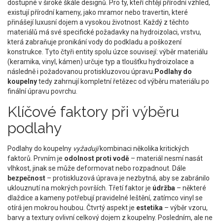
dostupné v široké škále designů
. Pro ty, kteří chtějí přírodní vzhled,
existují
přírodní kameny
,
jako mramor nebo travertin, které
přinášejí luxusní dojem a vysokou životnost
. Každý z těchto
materiálů má své specifické požadavky na
hydroizolaci
,
vrstvu,
která zabraňuje pronikání vody do podkladu a poškození
konstrukce
. Tyto čtyři entity spolu úzce souvisejí: výběr materiálu
(keramika, vinyl, kámen) určuje typ a tloušťku hydroizolace a
následně i požadovanou protiskluzovou úpravu.
Podlahy do
koupelny
tedy zahrnují kompletní řetězec od výběru materiálu po
finální úpravu povrchu.
Klíčové faktory při výběru
podlahy
Podlahy do koupelny
vyžadují
kombinaci několika kritických
faktorů. Prvním je
odolnost proti vodě
– materiál nesmí nasát
vlhkost, jinak se může deformovat nebo rozpadnout. Dále
bezpečnost
– protiskluzová úprava je nezbytná, aby se zabránilo
uklouznutí na mokrých površích. Třetí faktor je
údržba
– některé
dlaždice a kameny potřebují pravidelné leštění, zatímco vinyl se
otírá jen mokrou houbou. Čtvrtý aspekt je
estetika
– výběr vzoru,
barvy a textury ovlivní celkový dojem z koupelny. Posledním, ale ne