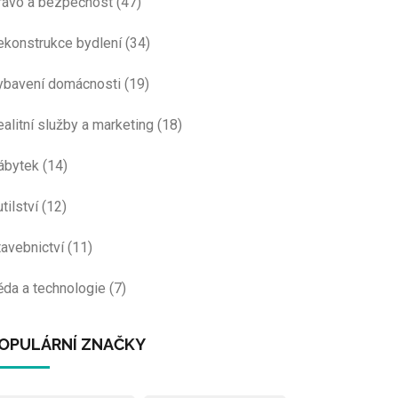
rávo a bezpečnost
(47)
ekonstrukce bydlení
(34)
ybavení domácnosti
(19)
ealitní služby a marketing
(18)
ábytek
(14)
tilství
(12)
tavebnictví
(11)
ěda a technologie
(7)
OPULÁRNÍ ZNAČKY