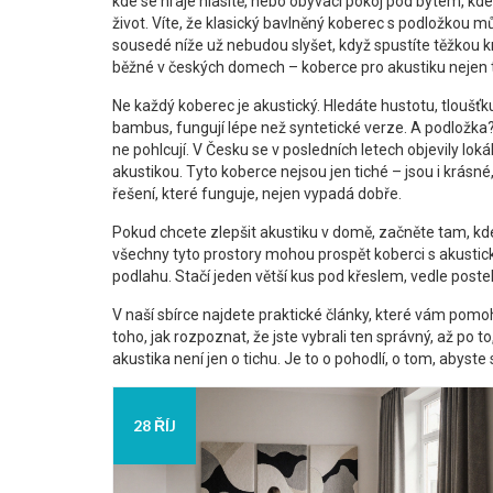
kde se hraje hlasitě, nebo obývací pokoj pod bytem, kd
život. Víte, že klasický bavlněný koberec s podložkou 
sousedé níže už nebudou slyšet, když spustíte těžkou 
běžné v českých domech – koberce pro akustiku nejen t
Ne každý koberec je akustický. Hledáte hustotu, tloušťku 
bambus, fungují lépe než syntetické verze. A podložka?
ne pohlcují. V Česku se v posledních letech objevily loká
akustikou. Tyto koberce nejsou jen tiché – jsou i krásné, 
řešení, které funguje, nejen vypadá dobře.
Pokud chcete zlepšit akustiku v domě, začněte tam, kde 
všechny tyto prostory mohou prospět koberci s akustic
podlahu. Stačí jeden větší kus pod křeslem, vedle pos
V naší sbírce najdete praktické články, které vám pomo
toho, jak rozpoznat, že jste vybrali ten správný, až po 
akustika není jen o tichu. Je to o pohodlí, o tom, abys
28 ŘÍJ