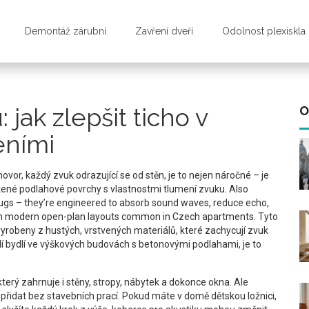
Demontáž zárubní
Zavření dveří
Odolnost plexiskla
 jak zlepšit ticho v
O
eními
vor, každý zvuk odrazující se od stěn, je to nejen náročné – je
žené podlahové povrchy s vlastnostmi tlumení zvuku
. Also
e rugs – they’re engineered to absorb sound waves, reduce echo,
 in modern open-plan layouts common in Czech apartments.
Tyto
vyrobeny z hustých, vrstvených materiálů, které zachycují zvuk
lidí bydlí ve výškových budovách s betonovými podlahami, je to
 který zahrnuje i stěny, stropy, nábytek a dokonce okna. Ale
 přidat bez stavebních prací. Pokud máte v domě dětskou ložnici,