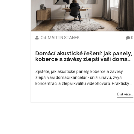
Od: MARTIN STANEK
0
Domácí akustické řešení: jak panely,
koberce a závěsy zlepší vaši domácí
kancelář
Zjistěte, jak akustické panely, koberce a závěsy
zlepší vaši domácí kancelář - sníží únavu, zvýší
koncentraci a zlepší kvalitu videohovorů. Praktický
návod pro české byty.
Číst více...