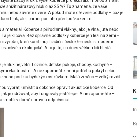
e slyšíte každý krok z výše, koberce pro akustiku mohou změnit
může snížit nárazový hluk o až 25 %? To znamená, že vaše
knihu nebo zavřete dveře. A pokud máte dřevěné podlahy – což je
lumí hluk, ale i chrání podlahu před poškozením.
a materiál. Koberce s přírodními vlákny, jako je vlna, juta nebo
 Ta je klíčová. Bez správné podložky koberce jen leží na zemi –
lní výrobci, kteří kombinují tradiční české řemeslo s moderní
trvanlivé a ekologické. A to je to, co dnes většina lidí hledá:
je hluk největší. Ložnice, dětské pokoje, chodby, kuchyně –
kými vlastnostmi. A nezapomeňte: není potřeba pokrýt celou
tele nebo pod kuchyňským ostrůvkem. Malá změna – velký rozdíl.
hou vybrat, umístit a dokonce opravit akustické koberce. Od
K
to, jak je udržovat, aby fungovaly ještě lépe. A nezapomeňte –
te se mohli v domě opravdu odpočinout.
I
B