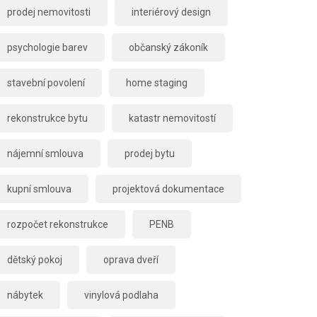
prodej nemovitosti
interiérový design
psychologie barev
občanský zákoník
stavební povolení
home staging
rekonstrukce bytu
katastr nemovitostí
nájemní smlouva
prodej bytu
kupní smlouva
projektová dokumentace
rozpočet rekonstrukce
PENB
dětský pokoj
oprava dveří
nábytek
vinylová podlaha