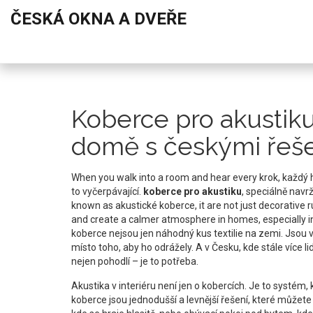
ČESKÁ OKNA A DVEŘE
Koberce pro akustiku:
domě s českými řeš
When you walk into a room and hear every krok, každý ho
to vyčerpávající.
koberce pro akustiku
,
speciálně navr
known as
akustické koberce
, it are not just decorativ
and create a calmer atmosphere in homes, especially
koberce nejsou jen náhodný kus textilie na zemi. Jsou 
místo toho, aby ho odrážely. A v Česku, kde stále více 
nejen pohodlí – je to potřeba.
Akustika v interiéru není jen o kobercích. Je to systém,
koberce jsou jednodušší a levnější řešení, které můžete