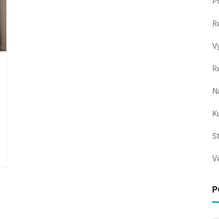
P
R
V
R
N
Ku
S
V
P