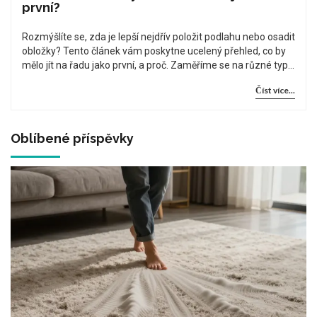
první?
Rozmýšlíte se, zda je lepší nejdřív položit podlahu nebo osadit
obložky? Tento článek vám poskytne ucelený přehled, co by
mělo jít na řadu jako první, a proč. Zaměříme se na různé typy
podlah a obložek, které aspekty zvážit a jak se vyhnout
Číst více...
častým chybám při instalaci. Nabídneme také praktické rady,
které mohou ulehčit celý proces.
Oblíbené příspěvky