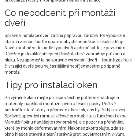
předešli zbytečným komplikacím během instalace.
Co nepodcenit při montáži
dveří
Správná instalace dveří začíná přípravou zárubní. Při vybourání
starých zárubní buďte opatrní, abyste nepoškodili okolní stěny.
Nové zárubně volte podle typu dveří a přizpůsobte je povrchům.
Důležité je i kvalitní přilepení těsnění, které zabraňuje průvanu a
hluku. Nezapomeňte na správné vyrovnání dveří – špatně zavírající
či vrzající dveře jsou nejčastějšími nepříjemnostmi po špatné
montáži.
Tipy pro instalaci oken
Při výměně oken mějte po ruce všechny potřebné nástroje a
materiály, například montážní pěnu a těsnicí pásky. Pečlivě
odstraňte staré rámy a připravte otvor tak, aby byl čistý a rovný.
Správné upevnění rámu je klíčové pro stabilitu a funkčnost okna.
Montážní pěnu nanášejte rovnoměrně, ale pozor na přehánění,
které by mohlo deformovat rám. Nakonec zkontrolujte, zda se
okno hladce otevírá a těsní správně proti povětrnostním vlivům.