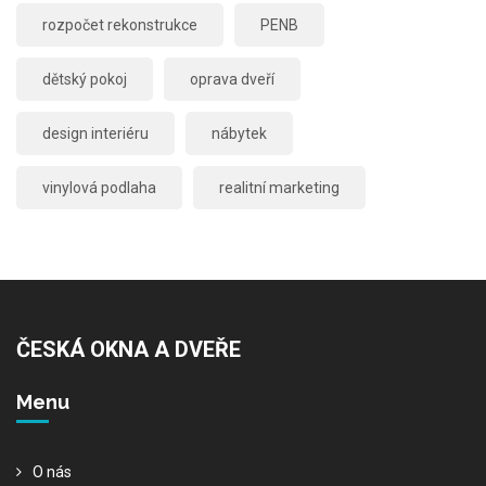
rozpočet rekonstrukce
PENB
dětský pokoj
oprava dveří
design interiéru
nábytek
vinylová podlaha
realitní marketing
ČESKÁ OKNA A DVEŘE
Menu
O nás