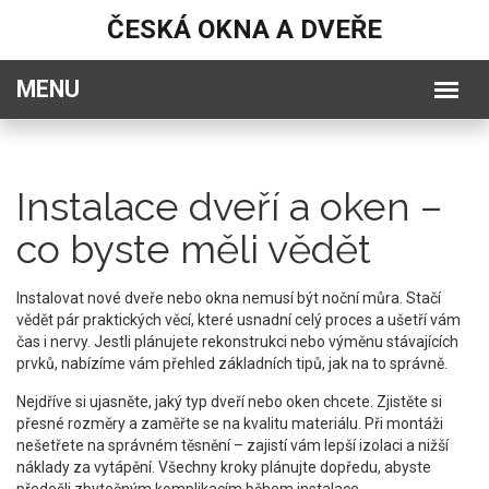
ČESKÁ OKNA A DVEŘE
Instalace dveří a oken –
co byste měli vědět
Instalovat nové dveře nebo okna nemusí být noční můra. Stačí
vědět pár praktických věcí, které usnadní celý proces a ušetří vám
čas i nervy. Jestli plánujete rekonstrukci nebo výměnu stávajících
prvků, nabízíme vám přehled základních tipů, jak na to správně.
Nejdříve si ujasněte, jaký typ dveří nebo oken chcete. Zjistěte si
přesné rozměry a zaměřte se na kvalitu materiálu. Při montáži
nešetřete na správném těsnění – zajistí vám lepší izolaci a nižší
náklady za vytápění. Všechny kroky plánujte dopředu, abyste