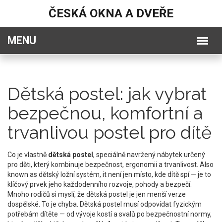
ČESKÁ OKNA A DVEŘE
Dětská postel: jak vybrat
bezpečnou, komfortní a
trvanlivou postel pro dítě
Co je vlastně
dětská postel
,
speciálně navržený nábytek určený
pro děti, který kombinuje bezpečnost, ergonomii a trvanlivost
. Also
known as
dětský ložní systém
, it
není jen místo, kde dítě spí — je to
klíčový prvek jeho každodenního rozvoje, pohody a bezpečí
.
Mnoho rodičů si myslí, že dětská postel je jen menší verze
dospělské. To je chyba. Dětská postel musí odpovídat fyzickým
potřebám dítěte — od vývoje kostí a svalů po bezpečnostní normy,