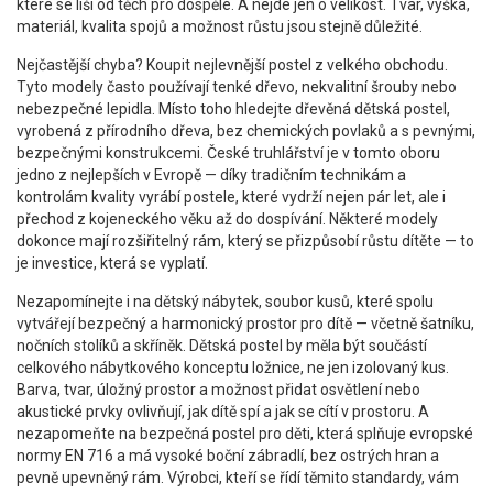
které se liší od těch pro dospělé. A nejde jen o velikost. Tvar, výška,
materiál, kvalita spojů a možnost růstu jsou stejně důležité.
Nejčastější chyba? Koupit nejlevnější postel z velkého obchodu.
Tyto modely často používají tenké dřevo, nekvalitní šrouby nebo
nebezpečné lepidla. Místo toho hledejte
dřevěná dětská postel
,
vyrobená z přírodního dřeva, bez chemických povlaků a s pevnými,
bezpečnými konstrukcemi
. České truhlářství je v tomto oboru
jedno z nejlepších v Evropě — díky tradičním technikám a
kontrolám kvality vyrábí postele, které vydrží nejen pár let, ale i
přechod z kojeneckého věku až do dospívání. Některé modely
dokonce mají rozšiřitelný rám, který se přizpůsobí růstu dítěte — to
je investice, která se vyplatí.
Nezapomínejte i na
dětský nábytek
,
soubor kusů, které spolu
vytvářejí bezpečný a harmonický prostor pro dítě — včetně šatníku,
nočních stolíků a skříněk
. Dětská postel by měla být součástí
celkového nábytkového konceptu ložnice, ne jen izolovaný kus.
Barva, tvar, úložný prostor a možnost přidat osvětlení nebo
akustické prvky ovlivňují, jak dítě spí a jak se cítí v prostoru. A
nezapomeňte na
bezpečná postel pro děti
,
která splňuje evropské
normy EN 716 a má vysoké boční zábradlí, bez ostrých hran a
pevně upevněný rám
. Výrobci, kteří se řídí těmito standardy, vám