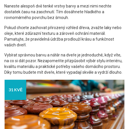
Naneste alespoň dvě tenké vrstvy barvy a mezi nimi nechte
dostatek času na zaschnutí. Tím dosáhnete hladkého a
rovnoměrného povrchu bez šmouh.
Pokud chcete zachovat přirozený vzhled dřeva, zvažte laky nebo
oleje, které zdůrazní texturu a zároveň ochrání materiál.
Pamatujte, že pravidelná údržba prodlouží krásu a funkčnost
vašich dveří.
Vybírat správnou barvu a nátěr na dveře je jednoduché, když víte,
na co si dát pozor. Nezapomeňte přizpůsobit výběr stylu interiéru,
kvalitu materiálu a praktické potřeby vašeho domácího prostoru.
Díky tomu budete mít dveře, které vypadají skvěle a vydrží dlouho.
31 KVĚ