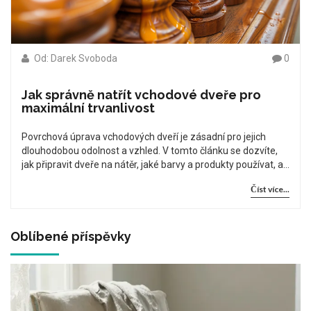
Od: Darek Svoboda
0
Jak správně natřít vchodové dveře pro
maximální trvanlivost
Povrchová úprava vchodových dveří je zásadní pro jejich
dlouhodobou odolnost a vzhled. V tomto článku se dozvíte,
jak připravit dveře na nátěr, jaké barvy a produkty používat, a
jak správně postupovat při samotném malování, aby dveře
Číst více...
vydržely co nejdéle jako nové.
Oblíbené příspěvky