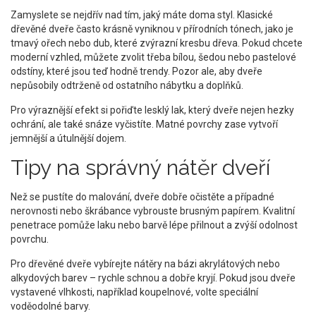
Zamyslete se nejdřív nad tím, jaký máte doma styl. Klasické
dřevěné dveře často krásně vyniknou v přírodních tónech, jako je
tmavý ořech nebo dub, které zvýrazní kresbu dřeva. Pokud chcete
moderní vzhled, můžete zvolit třeba bílou, šedou nebo pastelové
odstíny, které jsou teď hodně trendy. Pozor ale, aby dveře
nepůsobily odtrženě od ostatního nábytku a doplňků.
Pro výraznější efekt si pořiďte lesklý lak, který dveře nejen hezky
ochrání, ale také snáze vyčistíte. Matné povrchy zase vytvoří
jemnější a útulnější dojem.
Tipy na správný nátěr dveří
Než se pustíte do malování, dveře dobře očistěte a případné
nerovnosti nebo škrábance vybrouste brusným papírem. Kvalitní
penetrace pomůže laku nebo barvě lépe přilnout a zvýší odolnost
povrchu.
Pro dřevěné dveře vybírejte nátěry na bázi akrylátových nebo
alkydových barev – rychle schnou a dobře kryjí. Pokud jsou dveře
vystavené vlhkosti, například koupelnové, volte speciální
voděodolné barvy.