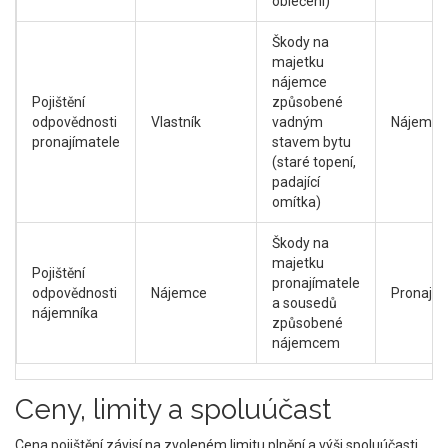
oblečení)
Škody na
majetku
nájemce
Pojištění
způsobené
odpovědnosti
Vlastník
vadným
Nájemci
pronajímatele
stavem bytu
(staré topení,
padající
omítka)
Škody na
majetku
Pojištění
pronajímatele
odpovědnosti
Nájemce
Pronají
a sousedů
nájemníka
způsobené
nájemcem
Ceny, limity a spoluúčast
Cena pojištění závisí na zvoleném limitu plnění a výši spoluúčasti.