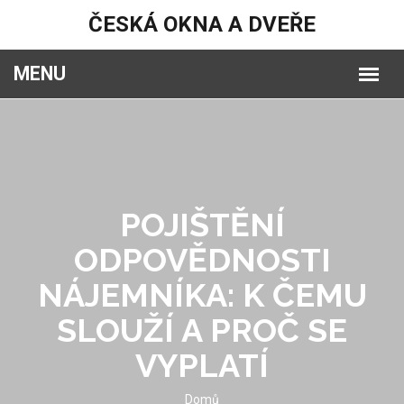
ČESKÁ OKNA A DVEŘE
POJIŠTĚNÍ
ODPOVĚDNOSTI
NÁJEMNÍKA: K ČEMU
SLOUŽÍ A PROČ SE
VYPLATÍ
Domů