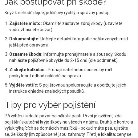
Jak postupovat při škodě?
Když k nehodě dojde, je klíčový rychlý a správný postup:
Zajistěte místo:
Okamžitě zastavte zdroj škody (uzavřete
vodu, zhasněte požár).
Dokumentujte:
Udělejte detailní fotografie poškozených míst
ještě před opravami.
Oznamte škodu:
Informujte pronajímatele a sousedy. Škodu
nahlásíte pojišťovně obvykle do 2-15 dnů (dle podmínek).
Získejte kalkulaci:
Pronajímatel nebo soused by měl
poskytnout odhad nákladů na opravu.
Vyjděte vstříc:
S pojišťovnou spolupracujte a dodržujte jejich
instrukce ohledně znaleckých posudků.
Tipy pro výběr pojištění
Při výběru si dejte pozor na několik pastí. První je ověření, zda
pojištění skutečně kryje škody na věcech v nájmu. Druhá je kontrola
výluk týkajících se domácích mazlíčků - pokud máte psa, ujistěte
se, že škody jím způsobené jsou zahrnuty. Třetí je lokalita; ceny se