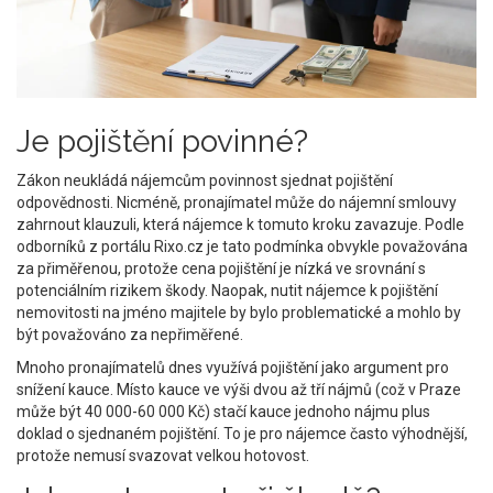
Je pojištění povinné?
Zákon neukládá nájemcům povinnost sjednat pojištění
odpovědnosti. Nicméně, pronajímatel může do nájemní smlouvy
zahrnout klauzuli, která nájemce k tomuto kroku zavazuje. Podle
odborníků z portálu Rixo.cz je tato podmínka obvykle považována
za přiměřenou, protože cena pojištění je nízká ve srovnání s
potenciálním rizikem škody. Naopak, nutit nájemce k pojištění
nemovitosti na jméno majitele by bylo problematické a mohlo by
být považováno za nepřiměřené.
Mnoho pronajímatelů dnes využívá pojištění jako argument pro
snížení kauce. Místo kauce ve výši dvou až tří nájmů (což v Praze
může být 40 000-60 000 Kč) stačí kauce jednoho nájmu plus
doklad o sjednaném pojištění. To je pro nájemce často výhodnější,
protože nemusí svazovat velkou hotovost.