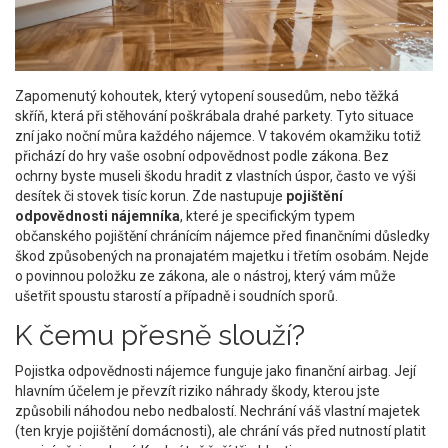
Zapomenutý kohoutek, který vytopení sousedům, nebo těžká
skříň, která při stěhování poškrábala drahé parkety. Tyto situace
zní jako noční můra každého nájemce. V takovém okamžiku totiž
přichází do hry vaše osobní odpovědnost podle zákona. Bez
ochrny byste museli škodu hradit z vlastních úspor, často ve výši
desítek či stovek tisíc korun. Zde nastupuje
pojištění
odpovědnosti nájemníka
, které je
specifickým typem
občanského pojištění chránícím nájemce před finančními důsledky
škod způsobených na pronajatém majetku i třetím osobám
.
Nejde
o povinnou položku ze zákona, ale o nástroj, který vám může
ušetřit spoustu starostí a případně i soudních sporů.
K čemu přesně slouží?
Pojistka odpovědnosti nájemce funguje jako finanční airbag. Její
hlavním účelem je převzít riziko náhrady škody, kterou jste
způsobili náhodou nebo nedbalostí. Nechrání váš vlastní majetek
(ten kryje pojištění domácnosti), ale chrání vás před nutností platit