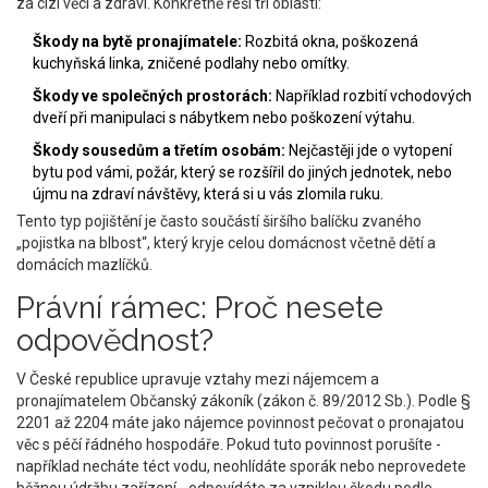
za cizí věci a zdraví. Konkrétně řeší tři oblasti:
Škody na bytě pronajímatele:
Rozbitá okna, poškozená
kuchyňská linka, zničené podlahy nebo omítky.
Škody ve společných prostorách:
Například rozbití vchodových
dveří při manipulaci s nábytkem nebo poškození výtahu.
Škody sousedům a třetím osobám:
Nejčastěji jde o vytopení
bytu pod vámi, požár, který se rozšířil do jiných jednotek, nebo
újmu na zdraví návštěvy, která si u vás zlomila ruku.
Tento typ pojištění je často součástí širšího balíčku zvaného
„pojistka na blbost“, který kryje celou domácnost včetně dětí a
domácích mazlíčků.
Právní rámec: Proč nesete
odpovědnost?
V České republice upravuje vztahy mezi nájemcem a
pronajímatelem
Občanský zákoník
(
zákon č. 89/2012 Sb.
)
. Podle §
2201 až 2204 máte jako nájemce povinnost pečovat o pronajatou
věc s péčí řádného hospodáře. Pokud tuto povinnost porušíte -
například necháte téct vodu, neohlídáte sporák nebo neprovedete