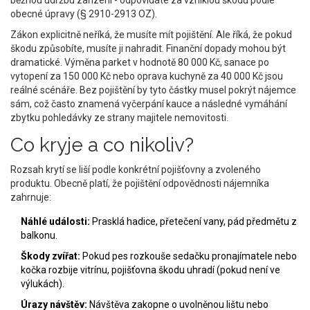
běžnou údržbu zařízení - odpovídáte za vzniklou škodu podle
obecné úpravy (§ 2910-2913 OZ).
Zákon explicitně neříká, že musíte mít pojištění. Ale říká, že pokud
škodu způsobíte, musíte ji nahradit. Finanční dopady mohou být
dramatické. Výměna parket v hodnotě 80 000 Kč, sanace po
vytopení za 150 000 Kč nebo oprava kuchyně za 40 000 Kč jsou
reálné scénáře. Bez pojištění by tyto částky musel pokrýt nájemce
sám, což často znamená vyčerpání kauce a následné vymáhání
zbytku pohledávky ze strany majitele nemovitosti.
Co kryje a co nikoliv?
Rozsah krytí se liší podle konkrétní pojišťovny a zvoleného
produktu. Obecně platí, že pojištění odpovědnosti nájemníka
zahrnuje:
Náhlé události:
Prasklá hadice, přetečení vany, pád předmětu z
balkonu.
Škody zvířat:
Pokud pes rozkouše sedačku pronajímatele nebo
kočka rozbije vitrínu, pojišťovna škodu uhradí (pokud není ve
výlukách).
Úrazy návštěv:
Návštěva zakopne o uvolněnou lištu nebo