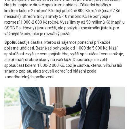
Na trhu najdete široké spektrum nabídek. Základní balíčky s
limitem kolem 2 milionů Kč stojí přibližně 800 Kč ročně (cca 67 Kč
měsíčně). Střední třídy s limity 5-10 milionů Kč se pohybují v
rozmezí 1 000-2 000 Kč ročně. Vyšší limity až 50 milionů Kč (např. u
ČSOB Pojišťovny) jsou dražší, ale poskytují maximální jistotu pro
vážnější škody, jako je rozsáhlý požár.
Spoluúčast
je částka, kterou si nájemce ponechá při každé
pojistné události. Běžně se pohybuje od 1 000 do 5 000 Kč. Nižší
spoluúčast zvyšuje cenu pojistného, vyšší spoluúčast cenu snižuje,
ale přenáší drobné škody na vaši kůži. Doporučuje se volit
spoluúčast kolem 1 000-2 000 Kč, což je částka, kterou většina lidí
snadno zaplatí, ale zároveň odradí od hlášení zcela
zanedbatelných poškození.