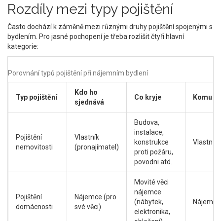
Rozdíly mezi typy pojištění
Často dochází k záměně mezi různými druhy pojištění spojenými s
bydlením. Pro jasné pochopení je třeba rozlišit čtyři hlavní
kategorie:
Porovnání typů pojištění při nájemním bydlení
Kdo ho
Typ pojištění
Co kryje
Komu jde
sjednává
Budova,
instalace,
Pojištění
Vlastník
konstrukce
Vlastníko
nemovitosti
(pronajímatel)
proti požáru,
povodni atd.
Movité věci
nájemce
Pojištění
Nájemce (pro
(nábytek,
Nájemci
domácnosti
své věci)
elektronika,