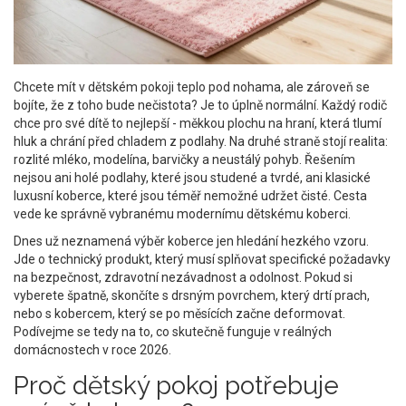
Chcete mít v dětském pokoji teplo pod nohama, ale zároveň se
bojíte, že z toho bude nečistota? Je to úplně normální. Každý rodič
chce pro své dítě to nejlepší - měkkou plochu na hraní, která tlumí
hluk a chrání před chladem z podlahy. Na druhé straně stojí realita:
rozlité mléko, modelína, barvičky a neustálý pohyb. Řešením
nejsou ani holé podlahy, které jsou studené a tvrdé, ani klasické
luxusní koberce, které jsou téměř nemožné udržet čisté. Cesta
vede ke správně vybranému modernímu dětskému koberci.
Dnes už neznamená výběr koberce jen hledání hezkého vzoru.
Jde o technický produkt, který musí splňovat specifické požadavky
na bezpečnost, zdravotní nezávadnost a odolnost. Pokud si
vyberete špatně, skončíte s drsným povrchem, který drtí prach,
nebo s kobercem, který se po měsících začne deformovat.
Podívejme se tedy na to, co skutečně funguje v reálných
domácnostech v roce 2026.
Proč dětský pokoj potřebuje