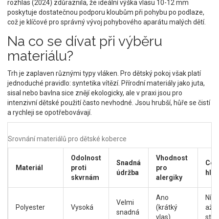
rozhlas (2024) zdůraznila, že ideální výška vlasu 10-12 mm
poskytuje dostatečnou podporu kloubům při pohybu po podlaze,
což je klíčové pro správný vývoj pohybového aparátu malých dětí.
Na co se dívat při výběru
materiálu?
Trh je zaplaven různými typy vláken. Pro dětský pokoj však platí
jednoduché pravidlo: syntetika vítězí. Přírodní materiály jako juta,
sisal nebo bavlna sice znějí ekologicky, ale v praxi jsou pro
intenzivní dětské použití často nevhodné. Jsou hrubší, hůře se čistí
a rychleji se opotřebovávají.
Srovnání materiálů pro dětské koberce
Odolnost
Vhodnost
Snadná
Cen
Materiál
proti
pro
údržba
hlad
skvrnám
alergiky
Ano
Nízk
Velmi
Polyester
Vysoká
(krátký
až
snadná
vlas)
stře