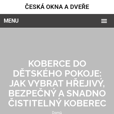
ČESKÁ OKNA A DVEŘE
KOBERCE DO
DĚTSKÉHO POKOJE:
JAK VYBRAT HŘEJIVÝ,
BEZPEČNÝ A SNADNO
ČISTITELNÝ KOBEREC
Domů